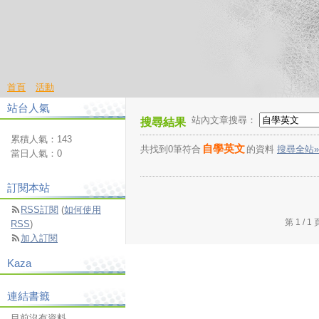
首頁
活動
站台人氣
站內文章搜尋：
搜尋結果
累積人氣：
143
自學英文
共找到0筆符合
的資料
搜尋全站»
當日人氣：
0
訂閱本站
RSS訂閱
(
如何使用
第 1 /
RSS
)
加入訂閱
Kaza
連結書籤
目前沒有資料