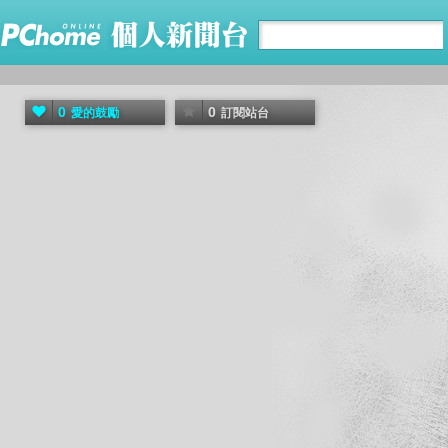
0
0
愛的鼓勵
訂閱站台