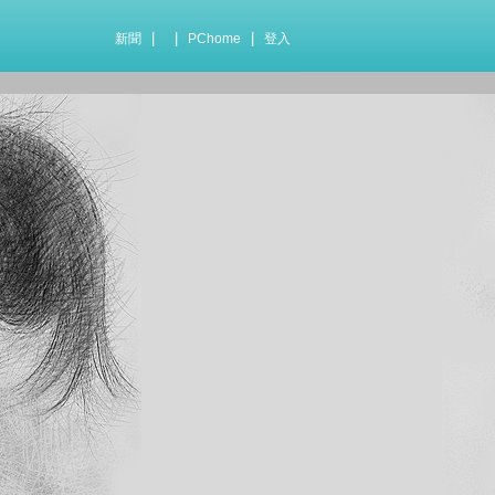
|
|
|
新聞
PChome
登入