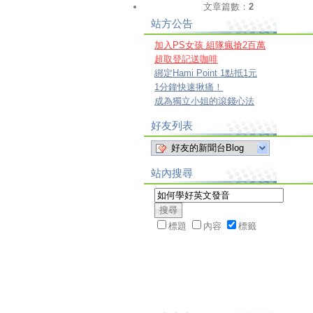
文章篇數：
2
站方公告
加入PS女孩 組隊瘋搶2百萬
超取登記送咖啡
綁定Hami Point 1點抵1元
1分鐘快速揪痛！
成為獨立小姐的滾錢心法
好友列表
好友的新聞台Blog
站內搜尋
標題
內容
標籤