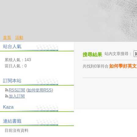
首頁
活動
站台人氣
站內文章搜尋：
搜尋結果
累積人氣：
143
如何學好英文
當日人氣：
0
共找到0筆符合
訂閱本站
RSS訂閱
(
如何使用RSS
)
加入訂閱
Kaza
連結書籤
目前沒有資料