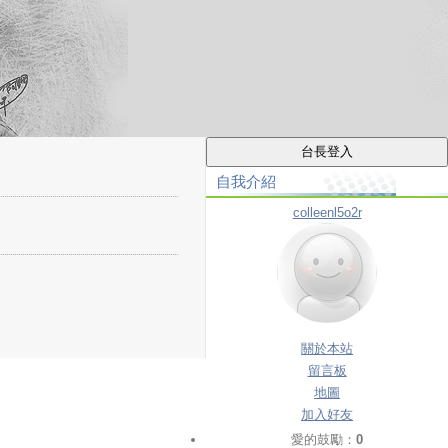
自我介紹
colleenl5o2r
關於本站
留言板
地圖
加入好友
愛的鼓勵：
0