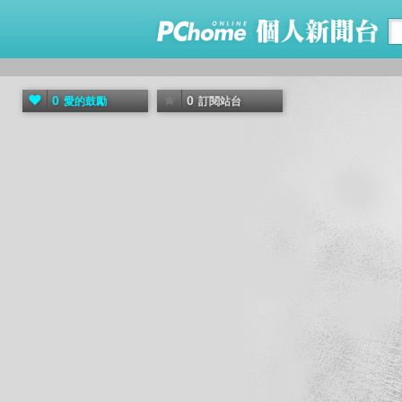
0
0
愛的鼓勵
訂閱站台