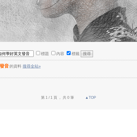
標題
內容
標籤
發音
的資料
搜尋全站»
第 1 / 1 頁 ， 共 0 筆
▲TOP