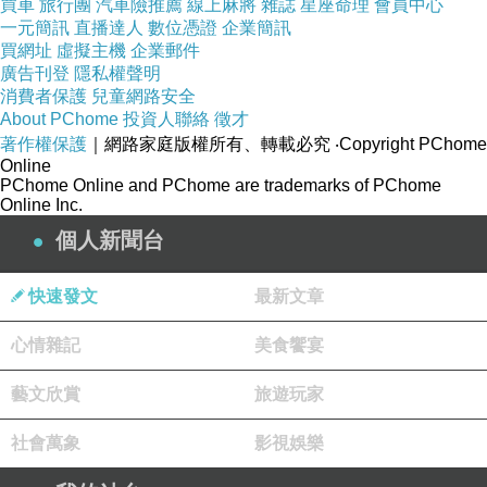
買車
旅行團
汽車險推薦
線上麻將
雜誌
星座命理
會員中心
買了兩張票之後，便宜的票賣完了，
一元簡訊
直播達人
數位憑證
企業簡訊
第三位要多付五、六千元!! 也太貴！
買網址
虛擬主機
企業郵件
廣告刊登
隱私權聲明
反正航班不少，後來決定搭不同班機回台…
消費者保護
兒童網路安全
About PChome
投資人聯絡
徵才
著作權保護
｜網路家庭版權所有、轉載必究
‧Copyright PChome
Online
PChome Online and PChome are trademarks of PChome
Online Inc.
個人新聞台
快速發文
最新文章
心情雜記
美食饗宴
藝文欣賞
旅遊玩家
社會萬象
影視娛樂