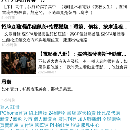
【序】 高中，我終於寫了高中 我刻意不看電影《夜校女生》，直到
書稿全數殺青。刻意的。 不過畢竟是替自己寫序（
5 小時前
招牌森雞湯課程腳底+指壓體驗！環境、價格、按摩過程全紀錄，森SPA足體養生館松江館最新價格表
文章目錄 森SPA足體養生館松江館：高CP值舒壓首選 森SPA足體養
生館松江館交通方式與地理位置：捷運出站走路
18 小時前
【電影圈八卦】：媒體揭發奧斯卡動畫項目投票醜聞！好萊塢為什麼看不起動畫電影？
不知道大家有沒有發現，有一種人真的很神奇，如
果你跟他說：「我昨天去看動畫電影」，他就會露
2026-08-07
出一種慈祥的微笑，然後問你是不是陪小
愚蠢
沒有實力，卻想表現善良，那就是愚蠢。
5 小時前
登入
註冊
PChome首頁
線上購物
24h購物
書店
露天拍賣
比比昂代購
DAY1
新聞
/
氣象
股市
個人新聞台
廣告刊登
加入聯播網
全球購物
依慣例，機票很早就買了，而且發生個小插曲>>>
買賣租屋
支付連
國際連
Pi 拍錢包
旅遊
服務中心