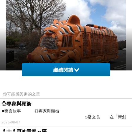
繼續閱讀
除了火山瀑布，還有很重要的九州野生動物園，
你可能感興趣的文章
因為要撿動物園的皮克敏花盆…XD
◎專家與頭銜
另外就是去年的遺憾門司港。
■寓言故事 ◎專家與頭銜
⊕潘文良 在「新創
2026-08-07
之谷」裡——
八十八頁的青春～序