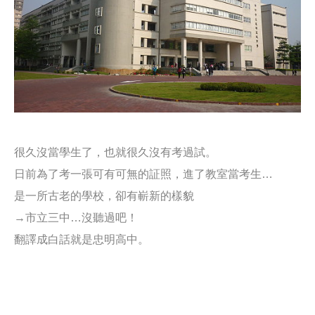
很久沒當學生了，也就很久沒有考過試。
日前為了考一張可有可無的証照，
進了教室當考生
…
是一所古老的學校，卻有嶄新的樣貌
→市立三中
…
沒聽過吧！
翻譯成白話就是忠明高中。