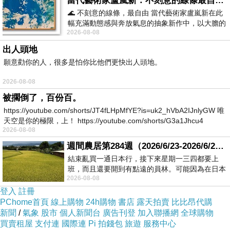
當代藝術家盧嵐新：不刻意的線條最自由，讓色彩流動、筆觸自己說話
回想一下，幾年前博館路應是叫三中路吧！
🌊 不刻意的線條，最自由 當代藝術家盧嵐新在此
不知道什麼時候改叫博館路的
….
幅充滿動態感與奔放氣息的抽象新作中，以大膽的
2026-08-08
藍色顏料在白色畫布上揮灑、壓印與流淌
(
順道一提，東峰國中旁有條七中街，沒錯！東峰之前就是
出人頭地
市立七中！
…^^)
願意勸你的人，很多是怕你比他們更快出人頭地。
2026-08-08
被擱倒了，百份百。
https://youtube.com/shorts/JT4fLHpMfYE?is=uk2_hVbA2IJnlyGW 唯
天空是你的極限，上！ https://youtube.com/shorts/G3a1Jhcu4
2026-08-08
週間農居第284週（2026/6/23-2026/6/24) 夏至 金黃稻浪洋溢豐收喜悅
結束亂買一通日本行，接下來星期一三四都要上
班，而且還要開到有點遠的員林。可能因為在日本
2026-08-08
花不少錢，星期一出門上班時，心裡沒有一
登入
註冊
PChome首頁
線上購物
24h購物
書店
露天拍賣
比比昂代購
新聞
/
氣象
股市
個人新聞台
廣告刊登
加入聯播網
全球購物
買賣租屋
支付連
國際連
Pi 拍錢包
旅遊
服務中心