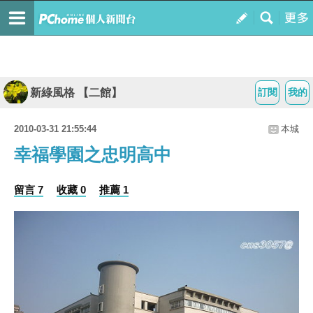
新綠風格 【二館】
訂閱
我的
2010-03-31 21:55:44
本城
幸福學園之忠明高中
留言 7
收藏 0
推薦 1