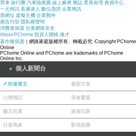
買車
旅行團
汽車險推薦
線上麻將
雜誌
星座命理
會員中心
一元簡訊
直播達人
數位憑證
企業簡訊
買網址
虛擬主機
企業郵件
廣告刊登
隱私權聲明
消費者保護
兒童網路安全
About PChome
投資人聯絡
徵才
學校不大，
著作權保護
｜網路家庭版權所有、轉載必究
‧Copyright PChome
主要建築就是一大棟教學大樓和另外兩排教室，
Online
PChome Online and PChome are trademarks of PChome
一棟是比較舊的教室，另一棟就是這間科學館。
Online Inc.
個人新聞台
快速發文
最新文章
心情雜記
美食饗宴
藝文欣賞
旅遊玩家
社會萬象
影視娛樂