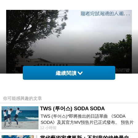
繼續閱讀
你可能感興趣的文章
TWS (투어스) SODA SODA
忠明高中是所完全中學，前身為忠明國中；
TWS (투어스)*即將推出的日語單曲 《SODA
忠明國中在早年是為市立第三中學，
SODA》及其官方MV預告片已正式發布。 預告片
12 小時前
一經發布， 就引發了粉絲們對這次夏季回
應是上了年紀的人才知道吧！