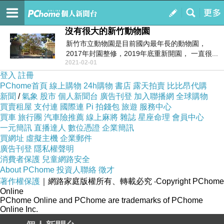
新綠風格 【二館】
訂閱
我的
沒有很大的新竹動物園
新竹市立動物園是目前國內最年長的動物園，
2017年封園整修，2019年底重新開園， 一直很...
2021-02-01
登入
註冊
PChome首頁
線上購物
24h購物
書店
露天拍賣
比比昂代購
新聞
/
氣象
股市
個人新聞台
廣告刊登
加入聯播網
全球購物
買賣租屋
支付連
國際連
Pi 拍錢包
旅遊
服務中心
買車
旅行團
汽車險推薦
線上麻將
雜誌
星座命理
會員中心
一元簡訊
直播達人
數位憑證
企業簡訊
買網址
虛擬主機
企業郵件
廣告刊登
隱私權聲明
消費者保護
兒童網路安全
About PChome
投資人聯絡
徵才
著作權保護
｜網路家庭版權所有、轉載必究
‧Copyright PChome
Online
PChome Online and PChome are trademarks of PChome
Online Inc.