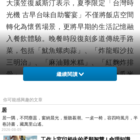
大溪笠復威斯汀表示，夏季限定「台灣時
光機 古早台味自助饗宴」不僅將飯店空間
轉化為懷舊場景，更將早期的生活記憶融
入餐飲體驗。晚餐時段復刻多道傳統手路
菜，包括「魷魚螺肉蒜」、「炸龍蝦沙拉
三明治」、「麻油雞米糕」、「紅麴炸排
骨」、「老菜脯蛤蜊雞湯」、「金瓜米
繼續閱讀
粉」、「花雕燒牛肉」、「梅干菜燒
肉」、「現切白斬雞」，以及童年甜點記
你可能感興趣的文章
憶的「叭噗花生捲」，每一口都能品味老
居
居一隅，不問塵囂，窗納晨光，簷聽暮潮。一桌一椅，容四時風月，半
台灣餐桌上的記憶與風味。
卷詩書，藏萬里山遙。
2026-08-05
工作上官印相生的柔順智慧 | 命理知識