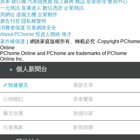
買車
旅行團
汽車險推薦
線上麻將
雜誌
星座命理
會員中心
一元簡訊
直播達人
數位憑證
企業簡訊
早餐時段在傳統台菜名師技術指導下，親
買網址
虛擬主機
企業郵件
廣告刊登
隱私權聲明
授家傳配方，大溪笠復威斯汀知味西餐廳
消費者保護
兒童網路安全
About PChome
投資人聯絡
徵才
副主廚管浩均分享，以慢火細熬、講究火
著作權保護
｜網路家庭版權所有、轉載必究
‧Copyright PChome
Online
候比例的地瓜粥為主角，搭配數十道傳統
PChome Online and PChome are trademarks of PChome
Online Inc.
小菜，喚起溫暖的家常早餐儀式感。其中
個人新聞台
包含失傳古早味「蛋燥」，以鴨蛋炒碎加
入醬油滷煮，香氣濃郁、鹹中帶甘，是昔
快速發文
最新文章
日富裕人家才享有的珍貴早餐。
心情雜記
美食饗宴
藝文欣賞
旅遊玩家
此外，還有早期每戶人家早餐必備的「鳳
梨麵筋」、源自台南總鋪師宴席的壓軸菜
社會萬象
影視娛樂
「老油條炒黃瓜佐甜麵醬」、以及展現庶