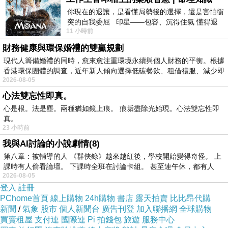
你現在的退讓，是看懂局勢後的選擇，還是害怕衝
突的自我委屈 印星——包容、沉得住氣 懂得退
11 小時前
一步觀察，不會
財務健康與環保婚禮的雙贏規劃
現代人籌備婚禮的同時，愈來愈注重環境永續與個人財務的平衡。根據
香港環保團體的調查，近年新人傾向選擇低碳餐飲、租借禮服、減少即
2026-08-05
心法雙忘性即真。
心是根。法是塵。兩種猶如鏡上痕。 痕垢盡除光始現。心法雙忘性即
真。
23 小時前
我與AI討論的小說劇情(8)
第八章：被輔導的人 《群俠錄》越來越紅後，學校開始變得奇怪。 上
課時有人偷看論壇。 下課時全班在討論卡組。 甚至連午休，都有人
2026-08-05
登入
註冊
PChome首頁
線上購物
24h購物
書店
露天拍賣
比比昂代購
新聞
/
氣象
股市
個人新聞台
廣告刊登
加入聯播網
全球購物
買賣租屋
支付連
國際連
Pi 拍錢包
旅遊
服務中心