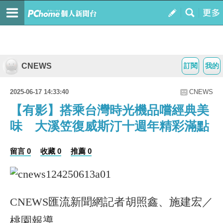
CNEWS
訂閱
我的
2025-06-17 14:33:40
CNEWS
【有影】搭乘台灣時光機品嚐經典美
味 大溪笠復威斯汀十週年精彩滿點
留言 0
收藏 0
推薦 0
CNEWS匯流新聞網記者胡照鑫、施建宏／
桃園報導