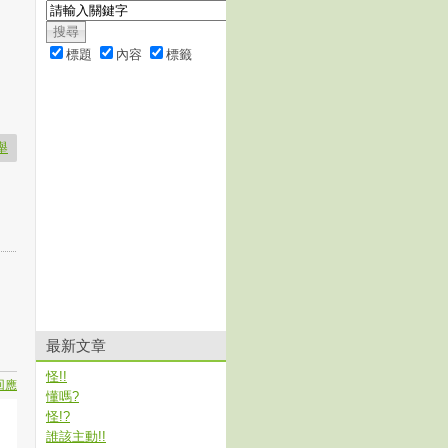
標題
內容
標籤
舉
最新文章
怪!!
回應
懂嗎?
怪!?
誰該主動!!