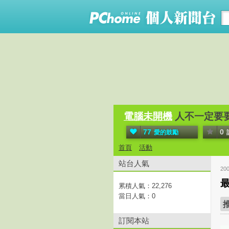
電腦未開機
人不一定要要求
77
0
愛的鼓勵
首頁
活動
站台人氣
20
累積人氣：
22,276
當日人氣：
0
訂閱本站