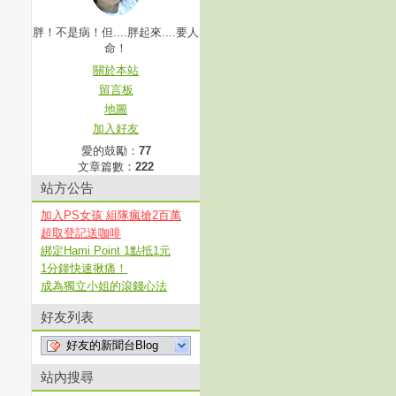
胖！不是病！但....胖起來....要人
命！
關於本站
留言板
地圖
加入好友
愛的鼓勵：
77
文章篇數：
222
站方公告
加入PS女孩 組隊瘋搶2百萬
超取登記送咖啡
綁定Hami Point 1點抵1元
1分鐘快速揪痛！
成為獨立小姐的滾錢心法
好友列表
好友的新聞台Blog
站內搜尋