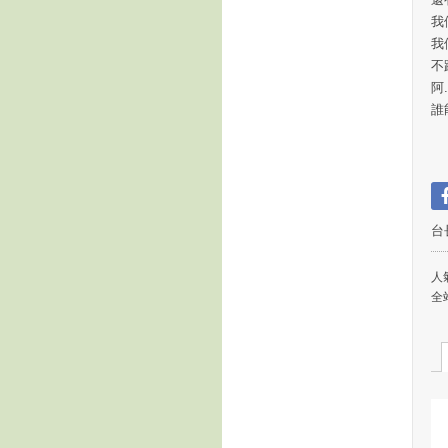
我
我
不
阿.
誰
台
人氣
全