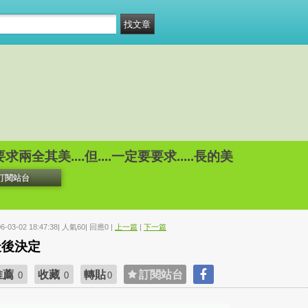
兩全其美....但....一定要要求.....長的美
訂閱站台
06-03-02 18:47:38| 人氣60| 回應0 |
上一篇
|
下一篇
最後決定
推薦
收藏
轉貼
訂閱站台
0
0
0