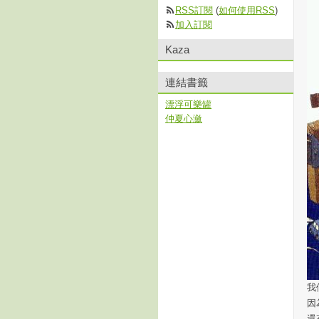
RSS訂閱
(
如何使用RSS
)
加入訂閱
Kaza
連結書籤
漂浮可樂罐
仲夏心瀲
我
因
還