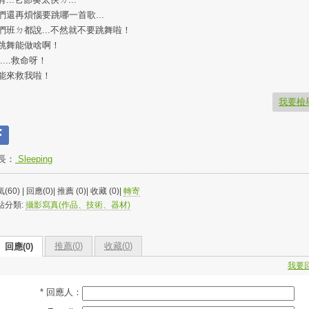
們還再煩惱要跳哪一首歌...
們班ㄉ都說...不然就不要跳舞啦！
跳舞能做啥啊！
....救命呀！
能來救我啦！
我要檢
長：
Sleeping
(60) | 回應(0)| 推薦 (
0
)| 收藏 (
0
)|
轉寄
站分類:
攝影寫真(作品、技術、器材)
推薦(
0
)
收藏(
0
)
回應(0)
我要
* 回應人：