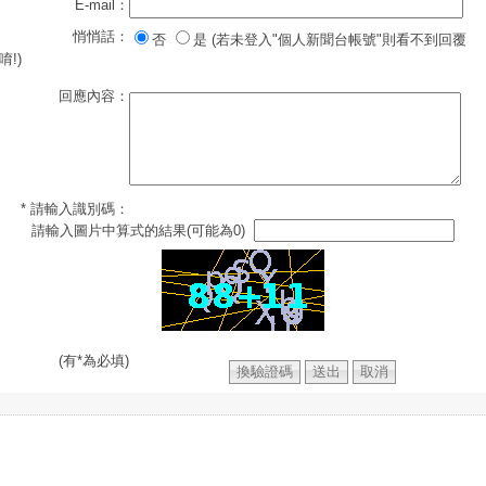
E-mail：
悄悄話：
否
是 (若未登入"個人新聞台帳號"則看不到回覆
唷!)
回應內容：
* 請輸入識別碼：
請輸入圖片中算式的結果(可能為0)
(有*為必填)