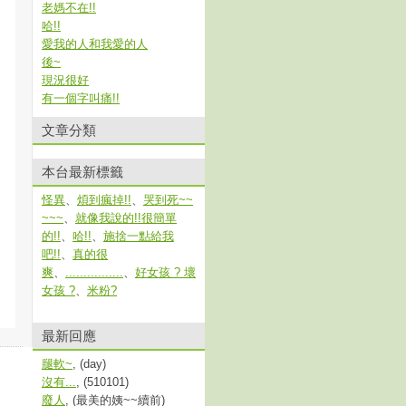
老媽不在!!
哈!!
愛我的人和我愛的人
後~
現況很好
有一個字叫痛!!
文章分類
本台最新標籤
怪異
、
煩到瘋掉!!
、
哭到死~~
~~~
、
就像我說的!!很簡單
的!!
、
哈!!
、
施捨一點給我
吧!!
、
真的很
爽
、
................
、
好女孩 ? 壞
女孩 ?
、
米粉?
最新回應
腿軟~
, (day)
沒有...
, (510101)
廢人
, (最美的姨~~續前)