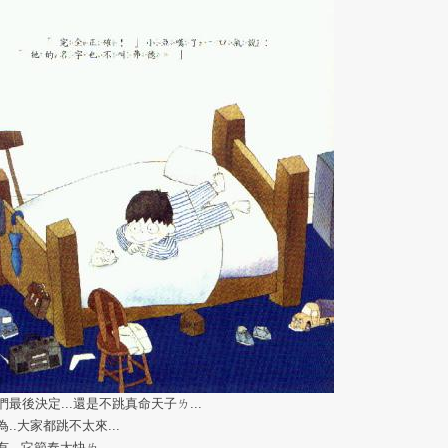
們最後決定...還是不跳真命天子ㄌ...
為..大家都跳不太來...
有...它節奏太快ㄌ...