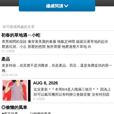
繼續閱讀
(福利品)【德國百靈BRAUN】雙效淨膚儀全配組SE
你可能感興趣的文章
初春的草地遇ㄧ小蛇
青黑相間的花紋 像穿著美麗的春服 牠氣定神閒 緩緩沿著草地的起伏
爬過坑洞、小丘 那麼的悠閒 無所畏懼 牠爬過整片草地 向
12 小時前
產品
非買不可的理由
更多時候，你其實不是消費者，你是產品。而且，還是免費提供的那一
種。
2026-08-08
AUG 8, 2026
近況更新＊＊本周8/4是入職滿三個月＊＊ 因為上
班可以戴耳機所以有時辦公會聽音樂 沒有特別固
9 小時前
定哪天但就是一周某一天會固定聽'90
★全球首款雙效淨膚儀
◎偷懶的風車
■寓言故事 ◎偷懶的風車