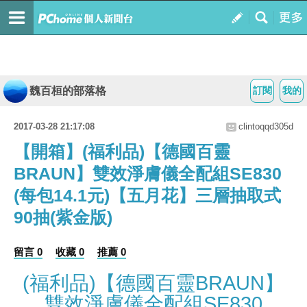
魏百桓的部落格
訂閱
我的
2017-03-28 21:17:08
clintoqqd305d
【開箱】(福利品)【德國百靈
BRAUN】雙效淨膚儀全配組SE830
(每包14.1元)【五月花】三層抽取式
90抽(紫金版)
留言 0
收藏 0
推薦 0
(福利品)【德國百靈BRAUN】
雙效淨膚儀全配組SE830