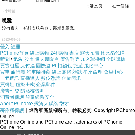
⊕潘文良 在一個經
★拔式除毛+淨膚洗臉=雙效一機
5 小時前
常颳風的山丘上—&m
愚蠢
沒有實力，卻想表現善良，那就是愚蠢。
★10個精密夾輪，精確拔除細毛
2026-08-08
登入
註冊
PChome首頁
線上購物
24h購物
書店
露天拍賣
比比昂代購
新聞
/
氣象
股市
個人新聞台
廣告刊登
加入聯播網
全球購物
★溫和地清潔臉部髒汙.油脂與殘妝
買賣租屋
支付連
國際連
Pi 拍錢包
旅遊
服務中心
買車
旅行團
汽車險推薦
線上麻將
雜誌
星座命理
會員中心
一元簡訊
直播達人
數位憑證
企業簡訊
買網址
虛擬主機
企業郵件
廣告刊登
隱私權聲明
★皮膚科專家推薦，適用各類肌膚
消費者保護
兒童網路安全
About PChome
投資人聯絡
徵才
著作權保護
｜網路家庭版權所有、轉載必究
‧Copyright PChome
Online
★時尚達人化妝包內最in聖品
PChome Online and PChome are trademarks of PChome
Online Inc.