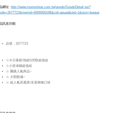
品網址
:
http://www.momoshop.com.tw/goods/GoodsDetail.jsp?
code=2677723&memid=6000000188&cid=apuad&oid=1&osm=league
品訊息功能
:
品號：2677723
☆今日最殺!熱銷100顆超值組
☆小資省錢超值組
☆ 團購人氣商品~
☆ 大顆飽滿~
☆ 超人氣高麗菜/韭菜兩種口味