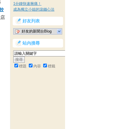
路
1分鐘快速揪痛！
水餃
成為獨立小姐的滾錢心法
看店
好友列表
好友的新聞台Blog
站內搜尋
標題
內容
標籤