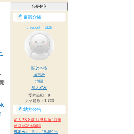
自我介紹
clearcutmhtl2h
1
關於本站
心
留言板
地圖
.開
加入好友
愛的鼓勵：
0
文章篇數：
1,723
熟水
站方公告
/
加入PS女孩 組隊瘋搶2百萬
超取登記送咖啡
綁定Hami Point 1點抵1元