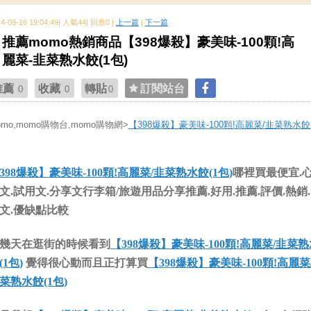
14-09-16 19:04:49| 人氣44| 回應0 |
上一篇
|
下一篇
推薦momo熱銷商品【398爆殺】豪美味-100顆!高
麗菜-韭菜熟水餃(1包)
推薦
收藏
轉貼
訂閱站台
0
0
0
omo,momo購物台,momo購物網>
【398爆殺】豪美味-100顆!高麗菜/韭菜熟水餃(
398爆殺】豪美味-100顆!高麗菜/韭菜熟水餃(1包)
哪裡買最便宜.
文.試用文.分享文行李箱/旅遊用品分享推薦.好用.推薦.評價.熱銷
文.優缺點比較
幾天在逛街的時候看到
【398爆殺】豪美味-100顆!高麗菜/韭菜
(1包)
覺得很心動而且正打算買
【398爆殺】豪美味-100顆!高麗菜
菜熟水餃(1包)