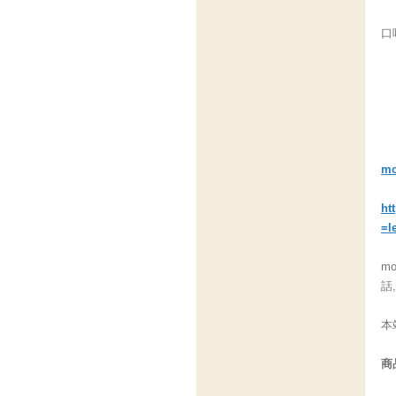
口
m
ht
=l
m
話
本
商