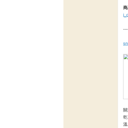
商
i_
---
sn
關
乾
溫