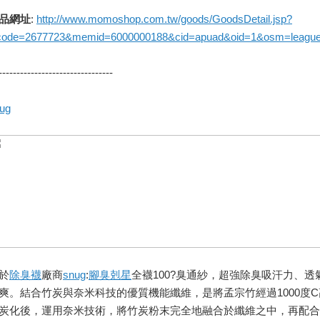
品網址
:
http://www.momoshop.com.tw/goods/GoodsDetail.jsp?
code=2677723&memid=6000000188&cid=apuad&oid=1&osm=leagu
--------------------------------
ug
於
除臭襪
廠商
snug
:
腳臭剋星
全襪100?臭通紗，超強除臭吸汗力、透
爽。結合竹炭與奈米科技的優質機能纖維，是將孟宗竹經過1000度C
炭化後，運用奈米技術，將竹炭粉末完全地融合於纖維之中，再配合