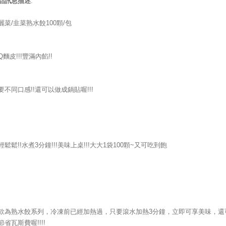
品訊息描述
:
麗菜/韭菜熟水餃100顆/包
Q麵皮!!!豐滿內餡!!
要不同口感!!還可以做成鍋貼喔!!!
輕鬆鬆!!水煮3分鐘!!!美味上桌!!!大大1袋100顆~又可吃到飽
款為熟水餃系列，冷凍前已經加熱過，只要滾水加熱3分鐘，立即可享美味，還
節省瓦斯費喔!!!!