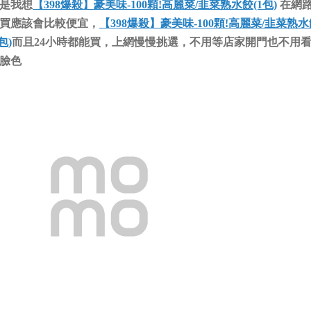
是我想
【398爆殺】豪美味-100顆!高麗菜/韭菜熟水餃(1包)
在網
買應該會比較便宜，
【398爆殺】豪美味-100顆!高麗菜/韭菜熟
包)
而且24小時都能買，上網慢慢挑選，不用等店家開門也不用
臉色