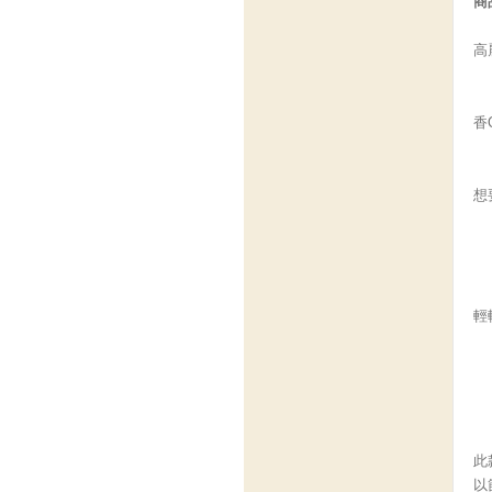
商
高
香
想
輕
此
以