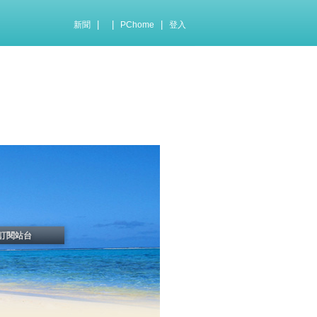
|
|
|
新聞
PChome
登入
訂閱站台