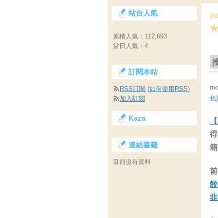
站台人氣
20
累積人氣：
112,693
當日人氣：
4
訂閱本站
m
RSS訂閱
(
如何使用RSS
)
包)
加入訂閱
Kaza
【
得
連結書籤
箱
目前沒有資料
前
餃
韭