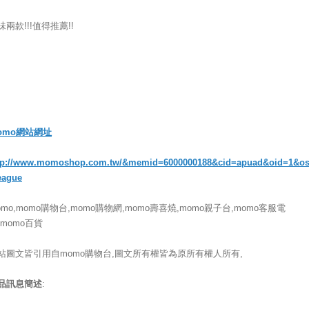
味兩款!!!值得推薦!!
omo網站網址
tp://www.momoshop.com.tw/&memid=6000000188&cid=apuad&oid=1&o
eague
omo,momo購物台,momo購物網,momo壽喜燒,momo親子台,momo客服電
,momo百貨
站圖文皆引用自momo購物台,圖文所有權皆為原所有權人所有,
品訊息簡述
: