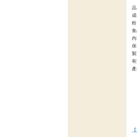
品
成
粉
食
內
保
製
有
產
【