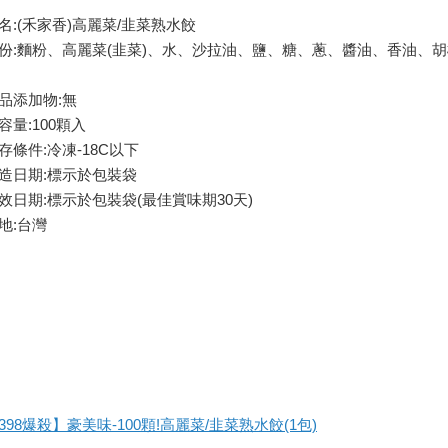
名:(禾家香)高麗菜/韭菜熟水餃
份:麵粉、高麗菜(韭菜)、水、沙拉油、鹽、糖、蔥、醬油、香油、胡
品添加物:無
容量:100顆入
存條件:冷凍-18C以下
造日期:標示於包裝袋
效日期:標示於包裝袋(最佳賞味期30天)
地:台灣
398爆殺】豪美味-100顆!高麗菜/韭菜熟水餃(1包)