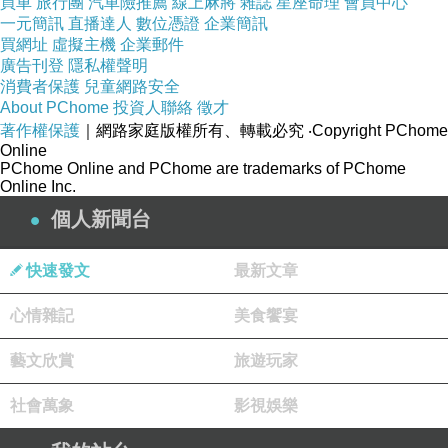
買車
旅行團
汽車險推薦
線上麻將
雜誌
星座命理
會員中心
漫天的流星雨
一元簡訊
直播達人
數位憑證
企業簡訊
買網址
虛擬主機
企業郵件
墜入眼眸裡的熾熱
廣告刊登
隱私權聲明
然後
消費者保護
兒童網路安全
About PChome
投資人聯絡
徵才
潰堤了
著作權保護
｜網路家庭版權所有、轉載必究
‧Copyright PChome
Online
PChome Online and PChome are trademarks of PChome
Online Inc.
個人新聞台
等待大概終究是徒勞吧
快速發文
最新文章
心情雜記
美食饗宴
藝文欣賞
旅遊玩家
因為你把心給了我
上一篇：
社會萬象
影視娛樂
LOST, FOUND , STAY
下一篇：