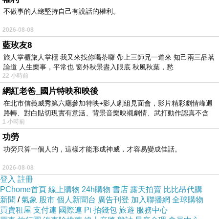
迷失於記憶的地圖
不做事的人總堅持自己有說話的權利。
2026-08-08
藍玫友8
他們擁抱然後破碎
旅人掌櫃旅人掌櫃 我又來找你喝茶囉 帶上三師兄一道來 知己兩三品茗
我們相遇然後再也不會相見
論道 人生樂事，平常也 窗外秋景盡入眼底 秋風秋葉，愁
枯萎的心扉
22 小時前
網紅老爸_國片特映和映後
能否隨風再一次降落
在北市信義威秀第六廳參加特映+影人劇組見面會，影片精彩劇情峰迴
重生的機會
路轉、對白貼切現實有意涵、背景音樂映襯劇情、武打動作認真不含
1 小時前
糊、
功勞
功勞只算一個人的，這樣才能形成神威，才容易變成佳話。
山脈之間的契約
2026-08-08
登入
註冊
錯過了就頭也不回
PChome首頁
線上購物
24h購物
書店
露天拍賣
比比昂代購
指南針的方向如此絕對
新聞
/
氣象
股市
個人新聞台
廣告刊登
加入聯播網
全球購物
買賣租屋
支付連
國際連
Pi 拍錢包
旅遊
服務中心
找尋已經毫無意義