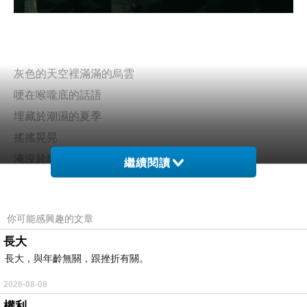
灰色的天空裡滿滿的烏雲
哽在喉嚨底的話語
埋藏於潮濕的夏季
搖搖晃晃
淹沒於城市的人海
繼續閱讀
你可能感興趣的文章
問候被午後雷陣雨打斷
長大
思念鑽進瞌睡的夢境
長大，與年齡無關，跟挫折有關。
淚水與汗水一起奔流
2026-08-08
顛顛簸簸
權利