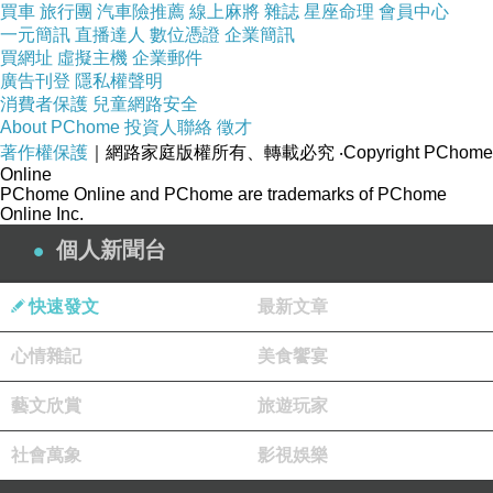
買車
旅行團
汽車險推薦
線上麻將
雜誌
星座命理
會員中心
一元簡訊
直播達人
數位憑證
企業簡訊
買網址
虛擬主機
企業郵件
廣告刊登
隱私權聲明
分享
消費者保護
兒童網路安全
2009-03-28 11:26:54
About PChome
投資人聯絡
徵才
心靈的煩惱(youtube影片)
著作權保護
｜網路家庭版權所有、轉載必究
‧Copyright PChome
Online
http://video.yahoo.com/watch/3482837/9688661
PChome Online and PChome are trademarks of PChome
Online Inc.
芋頭~麻麻*
個人新聞台
2008-06-23 15:02:18
看你們講CD4..>&quot<
快速發文
最新文章
突然忘記我ㄉ自己是多少ㄌ?
版主回應
心情雜記
美食饗宴
哈哈...
能忘記也很好阿..
藝文欣賞
旅遊玩家
最好把自己生病的事也能忘光光...
我也一直努力想忘記自己生病了..
社會萬象
影視娛樂
可是有點難耶...
2008-06-24 18:28:18