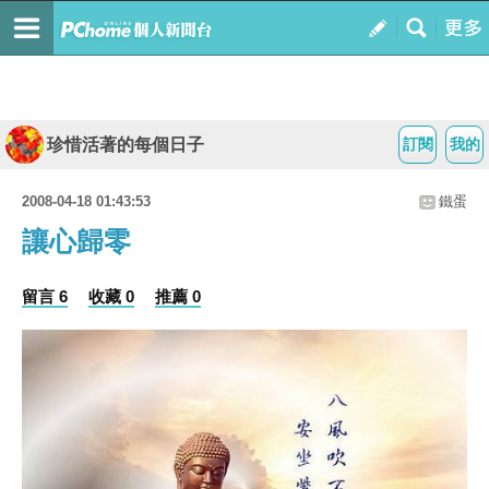
珍惜活著的每個日子
訂閱
我的
2008-04-18 01:43:53
鐵蛋
讓心歸零
留言 6
收藏 0
推薦 0