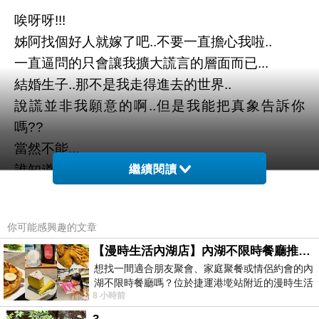
唉呀呀!!!
姊阿找個好人就嫁了吧..不要一直擔心我啦..
一直逼問的只會讓我擴大謊言的層面而已...
結婚生子..那不是我走得進去的世界..
說謊並非我願意的啊..但是我能把真象告訴你
嗎??
當然不能...
誰知道的苦...
繼續閱讀
沒來由地有種挫敗感..
你可能感興趣的文章
也許該是抉擇的時候了..
【漫時生活內湖店】內湖不限時餐廳推薦｜捷運港墘站美食，聚餐、約會、家庭聚會首選，正餐甜點一次滿足
有些事該放掉.有些事該決定.有些事該重新思考..
想找一間適合朋友聚會、家庭聚餐或情侶約會的內
不然....這樣下去..我會撐不下去的..
湖不限時餐廳嗎？位於捷運港墘站附近的漫時生活
8 小時前
我是男人!!!我愛的也是男人..
內湖店，從捷運站步行約4分鐘即可抵