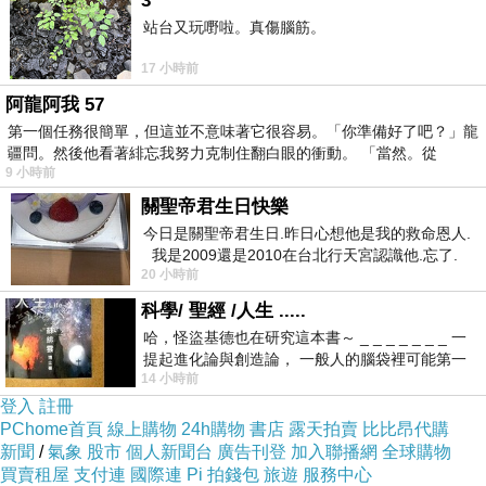
我的人生沒有人能幫我過..
3
站台又玩嘢啦。真傷腦筋。
我知道，日子還是必須繼續過下去...
17 小時前
這是受傷的紀念..也是成長的烙印..
阿龍阿我 57
第一個任務很簡單，但這並不意味著它很容易。「你準備好了吧？」龍
疆問。然後他看著緋忘我努力克制住翻白眼的衝動。 「當然。從
替未來加油..
9 小時前
不是計劃很遠..但我認清了方向..踏實地在走每一
關聖帝君生日快樂
步路..
今日是關聖帝君生日.昨日心想他是我的救命恩人.
我是2009還是2010在台北行天宮認識他.忘了.
是真的釋懷了...
20 小時前
一個奇摩交友的網友學
科學/ 聖經 /人生 .....
哈，怪盜基德也在研究這本書～ _ _ _ _ _ _ _ 一
提起進化論與創造論， 一般人的腦袋裡可能第一
14 小時前
時間就有「 進化論很科
登入
註冊
PChome首頁
線上購物
24h購物
書店
露天拍賣
比比昂代購
新聞
/
氣象
股市
個人新聞台
廣告刊登
加入聯播網
全球購物
買賣租屋
支付連
國際連
Pi 拍錢包
旅遊
服務中心