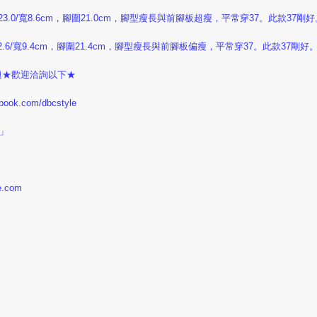
3.0/寬8.6cm，腳圍21.0cm，腳型瘦長與前腳板超瘦，平常穿37。此款37剛好
6/寬9.4cm，腳圍21.4cm，腳型瘦長與前腳板偏瘦，平常穿37。此款37剛好
何問題★歡迎洽詢以下★
ook.com/dbcstyle
e」
.com
！