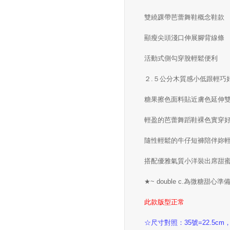
雙繞踝帶芭蕾舞鞋概念鞋款
顯瘦尖頭淺口伸展腳背線條
活動式側勾穿脫輕鬆便利
２.５公分木質感小低跟輕巧
糖果擦色面料貼近膚色延伸
輕盈的芭蕾舞蹈鞋裸色實穿
隨性輕鬆的牛仔短褲陪伴妳
搭配優雅氣質小洋裝出席甜
★~ double c.為微糖甜心
此款版型正常
☆尺寸對照：35號=22.5cm，36