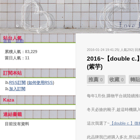
站台人氣
首頁
活動
2016-01-24 19:41:25| 人氣292| 回
累積人氣：
83,229
2016~【doubl
當日人氣：
11
(紫芋)
訂閱本站
推薦
收藏
轉
0
0
RSS訂閱
(
如何使用RSS
)
加入訂閱
每年1月份,購物平台就陸續
Kaza
冬天必搶的靴子,趁這時機購入
連結書籤
這次我選了~
【double c
目前沒有資料
此品牌我已經購入多次,所以