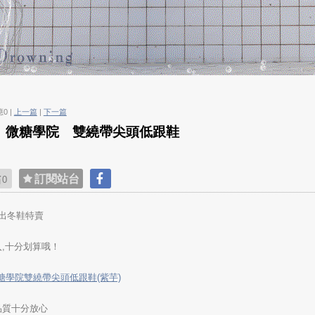
應0 |
上一篇
|
下一篇
e c.】微糖學院 雙繞帶尖頭低跟鞋
貼
訂閱站台
0
推出冬鞋特賣
,十分划算哦！
.】微糖學院雙繞帶尖頭低跟鞋(紫芋)
品質十分放心