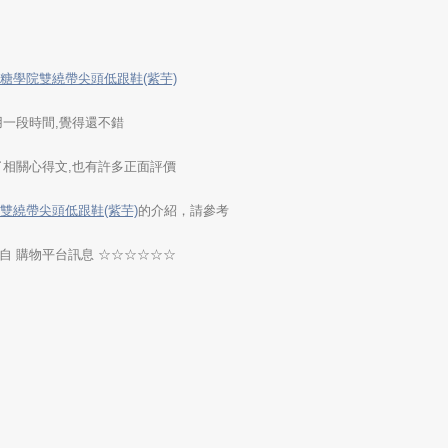
.】微糖學院雙繞帶尖頭低跟鞋(紫芋)
用一段時間,覺得還不錯
了相關心得文,也有許多正面評價
學院雙繞帶尖頭低跟鞋(紫芋)
的介紹，請參考
自 購物平台訊息 ☆☆☆☆☆☆