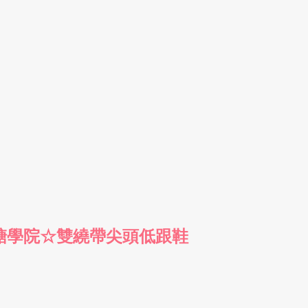
c.微糖學院☆雙繞帶尖頭低跟鞋