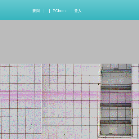
|
|
|
新聞
PChome
登入