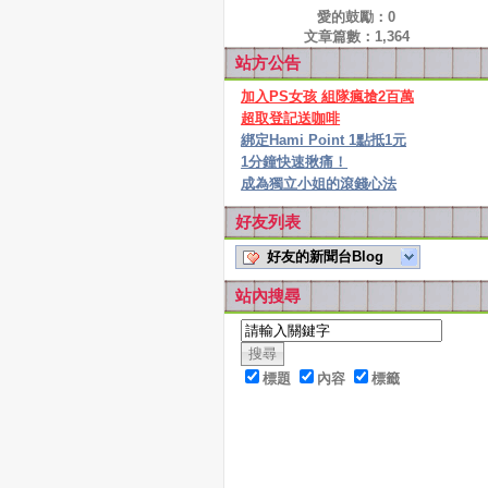
愛的鼓勵：
0
文章篇數：
1,364
站方公告
加入PS女孩 組隊瘋搶2百萬
超取登記送咖啡
綁定Hami Point 1點抵1元
1分鐘快速揪痛！
成為獨立小姐的滾錢心法
好友列表
好友的新聞台Blog
站內搜尋
標題
內容
標籤