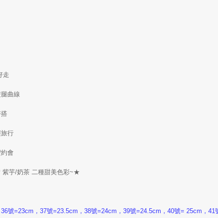
好走
雙腿曲線
好搭
輕旅行
蜜約會
準備 紫芋/奶茶 二種甜美色彩~★
號=23cm，37號=23.5cm，38號=24cm，39號=24.5cm，40號= 25cm，41號