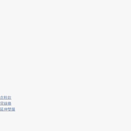
念鞋款
背線條
延伸雙腿