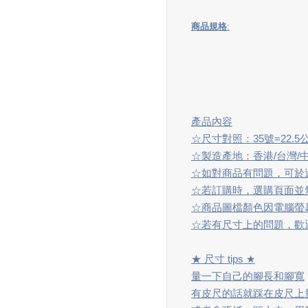
商品規格
:
產品內容
☆尺寸對照：35號=22.5公
☆製造產地：香港/台灣/
☆如對商品有問題，可於週
☆若訂購時，選購頁面並無
☆商品圖檔顏色因電腦螢
☆若有尺寸上的問題，歡迎
★ 尺寸 tips ★
量一下自己的腳長和腳寬
有皮尺的話就踩在皮尺上