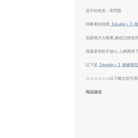
也不怕色差...等問題
同事看到我買
【double c
也跟我大力推薦,她也已經使
我還是有點不放心,上網搜尋
以下是
【double c.】微糖
☆☆☆☆☆☆以下圖文皆引用
商品描述
: