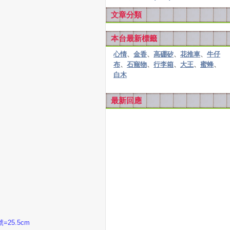
文章分類
本台最新標籤
心情
、
金香
、
高硼矽
、
花推車
、
牛仔
布
、
石寵物
、
行李箱
、
大王
、
蜜蜂
、
白木
最新回應
=25.5cm