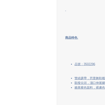
商品特色
:
品號：3502296
雙繞踝帶，芭蕾舞鞋概
顯瘦尖頭，淺口伸展腳
糖果擦色面料，裸膚色