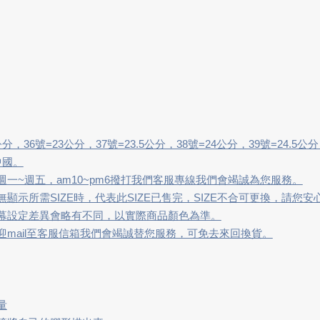
分，36號=23公分，37號=23.5公分，38號=24公分，39號=24.5公
中國。
一~週五，am10~pm6撥打我們客服專線我們會竭誠為您服務。
顯示所需SIZE時，代表此SIZE已售完，SIZE不合可更換，請您安
幕設定差異會略有不同，以實際商品顏色為準。
mail至客服信箱我們會竭誠替您服務，可免去來回換貨。
量