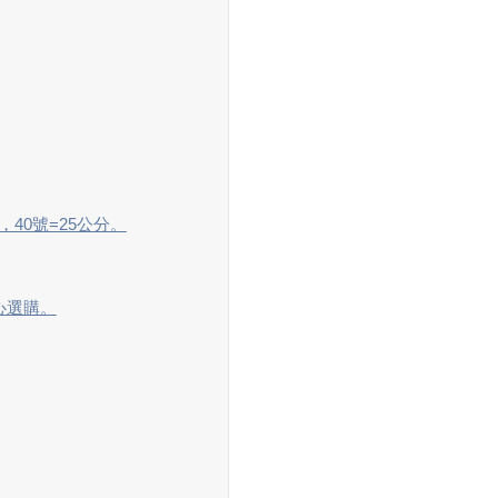
分，40號=25公分。
心選購。