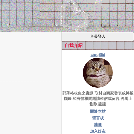
自我介紹
ciqq86d
部落格收集之資訊,取材自商家發表或轉載
擷錄,如有侵權問題請來信或留言,將馬上
刪除,謝謝
關於本站
留言板
地圖
加入好友