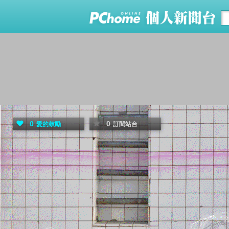
0
0
愛的鼓勵
訂閱站台