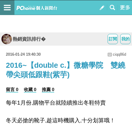
熱銷資訊排行�
訂閱
我的
2016-01-24 19:40:30
ciqq86d
2016~【double c.】微糖學院 雙繞
帶尖頭低跟鞋(紫芋)
留言 0
收藏 0
推薦 0
每年1月份,購物平台就陸續推出冬鞋特賣
冬天必搶的靴子,趁這時機購入,十分划算哦！