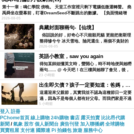
第十一章：鳴仁學院 傍晚。 天堂工作室裡只剩下電腦低微運轉聲。 堯
禹舜坐在螢幕前，盯著DreamSeed不斷跳出的數據。 【負面情緒增
2026-08-05
典藏封面聊兩句-【仙境】
俗話說的好，好奇心不只能殺死貓 更能把衛斯理
整得慘兮兮 冰天雪地、險死還生，兩個不貪財的
2026-08-05
人尋什麼寶？ 人家追尋愛情還
英語小教室，saw you again
得知某師姐懂英文時，蠻開心，時不時地便與她嘮
兩句…… @ 今天吧！在三樓與她聊了會兒，後，
23 小時前
下二樓居然又撞到她，於是
出生即欠債？孩子一定要知道：爸媽，其實我不欠你們
這週迎來父親節，其實我並不認為這種節日一定要
過，因為不是每個人都有好父母。而我們家是不過
5 小時前
節的，平時也沒什麼儀式感，生活趨近冷
登入
註冊
PChome首頁
線上購物
24h購物
書店
露天拍賣
比比昂代購
新聞
/
氣象
股市
個人新聞台
廣告刊登
加入聯播網
全球購物
買賣租屋
支付連
國際連
Pi 拍錢包
旅遊
服務中心
☆double c.微糖學院☆雙繞帶尖頭低