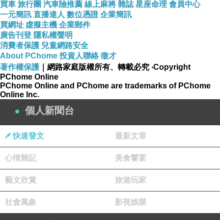
買車
旅行團
汽車險推薦
線上麻將
雜誌
星座命理
會員中心
跟鞋
一元簡訊
直播達人
數位憑證
企業簡訊
買網址
虛擬主機
企業郵件
廣告刊登
隱私權聲明
消費者保護
兒童網路安全
About PChome
投資人聯絡
徵才
著作權保護
｜網路家庭版權所有、轉載必究
‧Copyright
雙繞踝帶芭蕾舞鞋概念鞋款
PChome Online
PChome Online and PChome are trademarks of PChome
Online Inc.
顯瘦尖頭淺口伸展腳背線條
個人新聞台
活動式側勾穿脫輕鬆便利
快速發文
最新文章
心情雜記
美食饗宴
２.５公分木質感小低跟輕巧好走
藝文欣賞
旅遊玩家
糖果擦色面料貼近膚色延伸雙腿曲線
社會萬象
影視娛樂