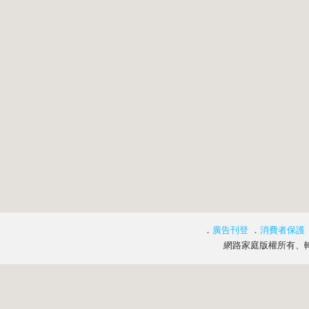
．
廣告刊登
．
消費者保護
網路家庭版權所有、轉載必究 