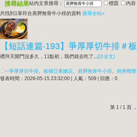
搜尋結果
站內文章搜尋：
標題
內容
共找到1筆符合
肩胛無骨牛小排
的資料
搜尋全站»
【短話連篇‧193】爭厚厚切牛排＃
禮拜天開門沒多久，11點初，我們就去吃了...
(詳全文)
爭厚厚切牛排
、
板橋亞東總店
、
肩胛無骨牛小排
、
經典鴨雙
發表時間：2026-05-15 23:32:00 | 人氣：509 | 回應：0
第 1 / 1 