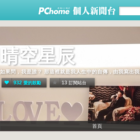
晴空星辰
如果問，我是誰？ 那這裡就是我人生中的自傳，由我寫出
932
13
愛的鼓勵
訂閱站台
首頁