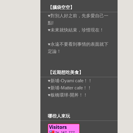
【腦袋空空】
♥對別人好之前，先多愛自己一
點!
♥未來就快結束，珍惜現在！
♥永遠不要看到事情的表面就下
定論！
【近期想吃美食】
♥新埔-Oyami cafe！！
♥新埔-Matter cafe！！
♥板橋環球-開丼！！
哪些人來玩