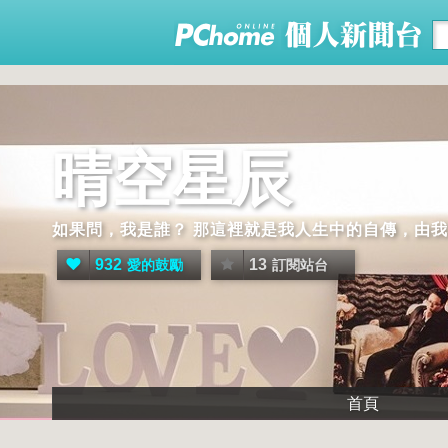
晴空星辰
如果問，我是誰？ 那這裡就是我人生中的自傳，由
932
13
愛的鼓勵
訂閱站台
首頁