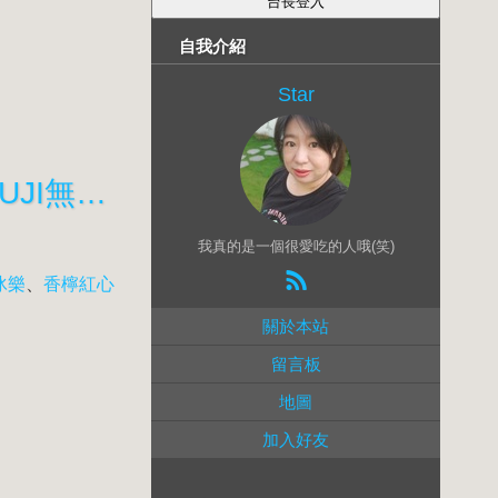
自我介紹
Star
【食記】三重人超強推薦，今大魯肉飯，全肥肉魯肉飯&招牌湯品#MUJI無印良品柚子鹽湯麵
我真的是一個很愛吃的人哦(笑)
冰樂
、
香檸紅心
關於本站
留言板
地圖
加入好友