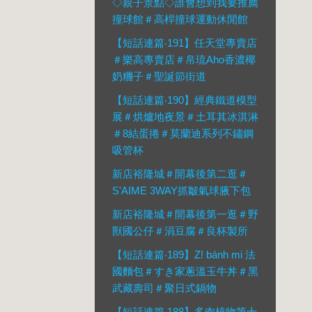
◇親子景點◇誰會想到我要推薦
撞球館＃高桿撞球運動休閒館
【短話連篇‧191】任天堂專賣店
＃樂高專賣店＃帛琉Aho香濃椰
奶糰子＃聖誕節街道
【短話連篇‧190】經典鐵道模型
展＃烘爐地夜景＃土耳其冰淇淋
＃8結蛋捲＃莫蘭迪系列不鏽鋼
吸管杯
新店裕隆城＃開幕後第二逛＃
S'AIME 3WAY抓皺氣球腋下包
新店裕隆城＃開幕後第一逛＃野
獸國公仔＃涓豆腐＃良杯製所
【短話連篇‧189】Z! bánh mi 法
國麵包＃すき家蔥溫玉牛丼＃黑
武藏壽司＃聚日式鍋物
【短話連篇‧188】多肉植物第十