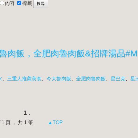
內容
標籤
水
、
三重人推薦美食
、
今大魯肉飯
、
全肥肉魯肉飯
、
星巴克
、
星
1
.
 / 1 頁 ， 共 1 筆
▲TOP