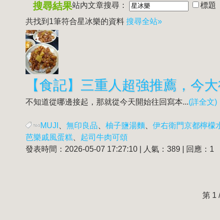
搜尋結果
站內文章搜尋：
標題
共找到1筆符合
星冰樂
的資料
搜尋全站»
不知道從哪邊接起，那就從今天開始往回寫本...
(詳全文)
MUJI
、
無印良品
、
柚子鹽湯麵
、
伊右衛門京都檸檬
芭樂戚風蛋糕
、
起司牛肉可頌
發表時間：2026-05-07 17:27:10 | 人氣：389 | 回應：1
第 1