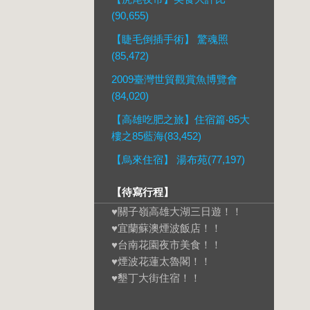
(90,655)
【睫毛倒插手術】 驚魂照
(85,472)
2009臺灣世貿觀賞魚博覽會
(84,020)
【高雄吃肥之旅】住宿篇‧85大
樓之85藍海(83,452)
【烏來住宿】 湯布苑(77,197)
【待寫行程】
♥關子嶺高雄大湖三日遊！！
♥宜蘭蘇澳煙波飯店！！
♥台南花園夜市美食！！
♥煙波花蓮太魯閣！！
♥墾丁大街住宿！！