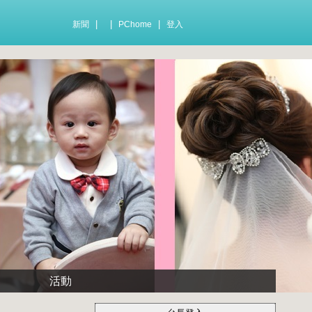
|
|
|
新聞
PChome
登入
活動