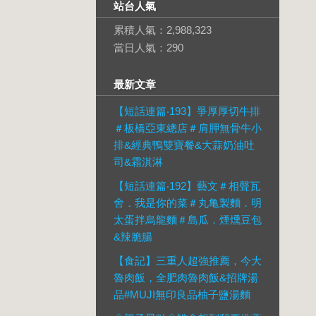
站台人氣
累積人氣：
2,988,323
當日人氣：
290
最新文章
【短話連篇‧193】爭厚厚切牛排
＃板橋亞東總店＃肩胛無骨牛小
排&經典鴨雙寶餐&大蒜奶油吐
司&霜淇淋
【短話連篇‧192】藝文＃相聲瓦
舍．我是你的菜＃丸亀製麵．明
太蛋拌烏龍麵＃島瓜．煙燻豆包
&辣脆腸
【食記】三重人超強推薦，今大
魯肉飯，全肥肉魯肉飯&招牌湯
品#MUJI無印良品柚子鹽湯麵