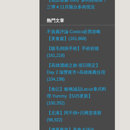
三彈＃11月陽台多肉現況
熱門文章
不負責評論‧Costco必買攻略
【美食篇】(161,868)
【睫毛倒插手術】手術前後
(161,218)
【高雄濃縮之旅‧假日限定】
Day 2 瑞豐夜市+高雄推薦住宿
(104,198)
【食記】板橋誠品Lacuz泰式料
理‧Yummy【5/25更新】
(100,392)
【北港】阿不倒+日興堂喜餅
(98,922)
【虎尾夜市】美食大評比