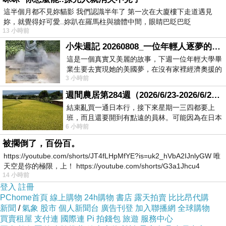
這半個月都不見妳貓影 我們認識半年了 第一次在大廈樓下走道遇見
妳，就覺得好可愛..妳趴在羅馬柱與牆體中間，眼睛巴眨巴眨
堂堂正正的一個教育部長
13 小時前
你有做到教育的義務嗎?
小朱週記 20260808_一位年輕人逐夢的真實故事
我從來都沒有看到你有什麼正面教育
這是一個真實又美麗的故事，下週一位年輕大學畢
而且還被小學生笑，說實在的，還挺丟臉的
業生要去實現她的美國夢，在沒有家裡經濟奧援的
3 小時前
情況下，靠著自我努力工作累積出國基
這不就擺明是國王的新衣
週間農居第284週（2026/6/23-2026/6/24) 夏至 金黃稻浪洋溢豐收喜悅
結束亂買一通日本行，接下來星期一三四都要上
現在有多少家庭繳不出學費去求知識
班，而且還要開到有點遠的員林。可能因為在日本
6 小時前
花不少錢，星期一出門上班時，心裡沒有一
現在有多少學生半工半讀卻盡力讀書
被擱倒了，百份百。
那些清寒的學生們，家裡牆上貼滿了各式各樣的
https://youtube.com/shorts/JT4fLHpMfYE?is=uk2_hVbA2IJnlyGW 唯
獎狀
天空是你的極限，上！ https://youtube.com/shorts/G3a1Jhcu4
你到底懂不懂人間疾苦阿
14 小時前
登入
註冊
口口聲聲教改教改
PChome首頁
線上購物
24h購物
書店
露天拍賣
比比昂代購
學生一年比一年痛苦，你看到了嗎?
新聞
/
氣象
股市
個人新聞台
廣告刊登
加入聯播網
全球購物
買賣租屋
支付連
國際連
Pi 拍錢包
旅遊
服務中心
成績一年比一年退步，你看到了嗎?