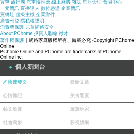
買車
旅行團
汽車險推薦
線上麻將
雜誌
星座命理
會員中心
一元簡訊
直播達人
數位憑證
企業簡訊
買網址
虛擬主機
企業郵件
改改改，什麼屁都沒有
廣告刊登
隱私權聲明
都你們在說，廢話，考的人又不是你
消費者保護
兒童網路安全
你來考看看，我就不相信你國文可以考超過均標
About PChome
投資人聯絡
徵才
著作權保護
｜網路家庭版權所有、轉載必究
‧Copyright PChome
Online
你的資格到底在哪邊
PChome Online and PChome are trademarks of PChome
Online Inc.
我看連許純美都比你有資格多了
個人新聞台
至少她有佛心，你大概只愛發薪
快速發文
最新文章
防災會報中，有多少人經歷家破人亡
心情雜記
你居然還睡得著
美食饗宴
藝文欣賞
旅遊玩家
是呀是呀，沒有呼呼聲
社會萬象
難不成要聽 ㄎㄡˇ ㄎㄡˇ 聲
影視娛樂
我們教育部長又不是一隻豬