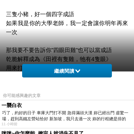
三隻小豬，好一個四字成語
如果我是你的大學老師，我一定會讓你明年再來
一次
那我要不要告訴你”四眼田雞”也可以當成語
乾脆解釋成為《田裡有隻雞，牠有4隻眼》
用來打麻將的時候也可以當四餅的提字詞
繼續閱讀
這不是一舉兩得
你放著你兒子不管，那是你家務事我懶得管
你可能感興趣的文章
兒子當兵調到涼房，只會浪費國家公帑
一襲白衣
我看玩女人這一招不知道是從哪學來的
巧了，約好的日子 車庫大門打不開 急得滿頭大漢 妳已經出門 虛驚一
場，趕到高鐵左營站恰好 新加坡，我只去過一次 妳的行程總是排的
你難道不知道那些錢是我老爸辛苦賺錢的納稅錢
11 小時前
嗎?
咪咪~你怎麼能..撩完人就消失不見了