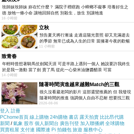
玫師妹玫師妹 妳在忙什麼？ 滿院子裡瞎跑 小蟑螂不礙事 培養好生之
德 放牠一條小命 讓牠回歸自然 別殺生，放生 別讓牠進
16 小時前
立秋
預告夏天將行漸遠 走過這陽光普照 卻又充滿逝去
的季節 無常已成為人生的日常 當擁著今夜的歡暢
11 小時前
舒心 轉眼驟成昨日 而明晨 太陽
致青春
年輕時曾想著騎馬仗劍闖天涯 可是半路上遇到一個人 她說要許我終生
於是我一激動 當了劍 賣了馬 從此一心柴米油鹽醬醋茶 可當
14 小時前
隨著時間演進越來越難Match的三觀
很久沒看葳老闆的影片 這部還蠻推薦的 但 我發現
隨著時間的推進 強調個人自由不忍耐 想要找三觀
米妞坐著的是她的專屬小沙發，是老娘好久前有
2026-08-06
接近的不要說對象 連朋友都超
次玩麻將連線帶回家新新的等待這一刻（哈！最
登入
註冊
PChome首頁
線上購物
24h購物
書店
露天拍賣
比比昂代購
好是當時就這樣想...），沒想到她坐的直挺挺的
新聞
/
氣象
股市
個人新聞台
廣告刊登
加入聯播網
全球購物
超級可愛的呀！還會想玩桌上的東西。
買賣租屋
支付連
國際連
Pi 拍錢包
旅遊
服務中心