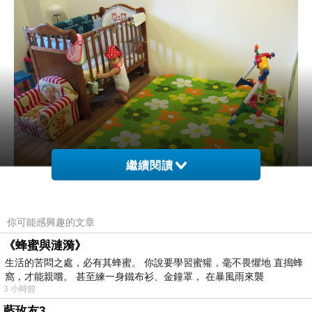
繼續閱讀
米妞硬要站在那裡當主角=..=戴著安全護頭龜帽
你可能感興趣的文章
站得很帥氣齁！米妞手扶著正是她的床，她現在
《蜂蜜與漣漪》
生活的苦悶之處，必有其蜂蜜。 你說要學習蜜獾，毫不畏懼地 直搗蜂
就自以為自己是大力士都不愛在床睡覺，在床裡
窩，才能親嚐。 甚至練一身鐵布衫、金鐘罩， 在暴風雨來襲
與床外總是扶站著可能以為有一天她可以把她的
3 小時前
床搬起騰空吧... ..
藍玫友3