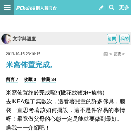
文字與溫度
訂閱
我的
2013-10-15 23:10:15
☜ 藍夜☞
米窩佈置完成。
留言 7
收藏 0
推薦 34
米窩佈置終於完成囉!!(撒花放鞭炮+旋轉)
去IKEA逛了無數次，邊看著兒童的許多傢具，腦
袋一直思考著該如何擺設，這不是件容易的事情
呀！畢竟做父母的心態一定是能就要做到最好。
瞧我一一介紹吧！