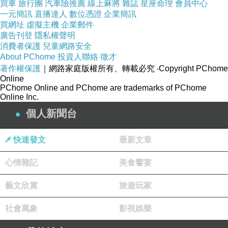
買車
旅行團
汽車險推薦
線上麻將
雜誌
星座命理
會員中心
一元簡訊
直播達人
數位憑證
企業簡訊
買網址
虛擬主機
企業郵件
廣告刊登
隱私權聲明
消費者保護
兒童網路安全
About PChome
投資人聯絡
徵才
著作權保護
｜網路家庭版權所有、轉載必究
‧Copyright PChome
Online
PChome Online and PChome are trademarks of PChome
Online Inc.
個人新聞台
快速發文
最新文章
心情雜記
美食饗宴
藝文欣賞
旅遊玩家
社會萬象
影視娛樂