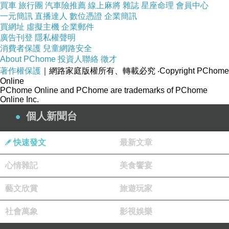
買車
旅行團
汽車險推薦
線上麻將
雜誌
星座命理
會員中心
2012-09-03 22:15:53
一元簡訊
直播達人
數位憑證
企業簡訊
是的~~這篇文距離上一篇文超過一年
買網址
虛擬主機
企業郵件
你這抹小小夜靈~~也消失太久了
廣告刊登
隱私權聲明
消費者保護
兒童網路安全
但我確信 你總會好好過 ~~^_^
About PChome
投資人聯絡
徵才
版主回應
著作權保護
｜網路家庭版權所有、轉載必究
‧Copyright PChome
呵呵...我過的很好，妳呢？
Online
PChome Online and PChome are trademarks of PChome
Online Inc.
日安
藍夜
個人新聞台
2012-09-07 16:01:19
快速發文
最新文章
吉米布萊特
心情雜記
美食饗宴
2012-08-25 21:24:08
你快一年沒發文了耶..
藝文欣賞
旅遊玩家
都到那裡去了???
社會萬象
影視娛樂