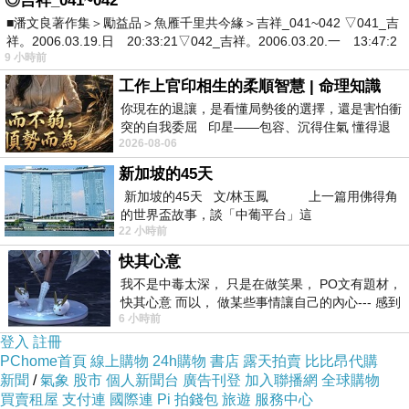
◎吉祥_041~042
它
在你心中已輕的沒有份量，反而是眼前的幸福
■潘文良著作集＞勵益品＞魚雁千里共今緣＞吉祥_041~042 ▽041_吉
(運)，讓你開心到重的捨不得抽離。
祥。2006.03.19.日 20:33:21▽042_吉祥。2006.03.20.一 13:47:2
9 小時前
工作上官印相生的柔順智慧 | 命理知識
你現在的退讓，是看懂局勢後的選擇，還是害怕衝
突的自我委屈 印星——包容、沉得住氣 懂得退
2026-08-06
一步觀察，不會
新加坡的45天
新加坡的45天 文/林玉鳳 上一篇用佛得角
的世界盃故事，談「中葡平台」這
對她而言。
上一篇：
22 小時前
快其心意
我不是中毒太深， 只是在做笑果， PO文有題材，
快其心意 而以， 做某些事情讓自己的內心--- 感到
6 小時前
愉快。
登入
註冊
PChome首頁
線上購物
24h購物
書店
露天拍賣
比比昂代購
新聞
/
氣象
股市
個人新聞台
廣告刊登
加入聯播網
全球購物
買賣租屋
支付連
國際連
Pi 拍錢包
旅遊
服務中心
陽光貓咪