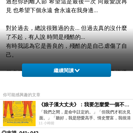
過想你的離人節 希望這是最後一次 向最愛說再
見 也希望下個永遠 會永遠在我身邊
...
對於過去，總說很難過的去
...
但過去真的沒什麼
了不起，有人說 時間是殘酷的
...
有時我認為它是善良的，殘酷的是自己虐傷了自
己。
繼續閱讀
很多時候對於當下的難題 過不去
...
當事過境遷
後
... ..
回頭望想才發現一切都有它的道
理，當時所謂的不幸成就了後來的幸福，感謝當
你可能感興趣的文章
時的不幸鋪陳著後來的幸運。
《娘子漢大丈夫》：我要怎麼愛一個不存在的人？
「我們之間，是命中註定的。」「但我們才初次見
勇敢的向過去說：沒什麼了不起的。別讓自己與
面。」「聽好，我是戀愛高手、情史豐富，我很清
11 小時前
楚這種感覺，你我之間的那種感覺，現
對方高估了它，因為若干年回想起
...