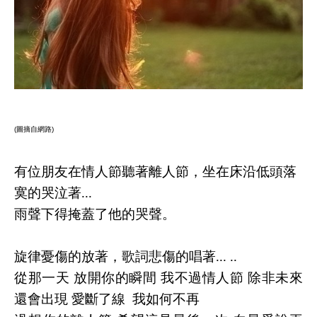
(圖摘自網路)
有位朋友在情人節聽著離人節，坐在床沿低頭落
寞的哭泣著
...
雨聲下得掩蓋了他的哭聲。
旋律憂傷的放著，歌詞悲傷的唱著
... ..
從那一天 放開你的瞬間 我不過情人節 除非未來
還會出現 愛斷了線 我如何不再