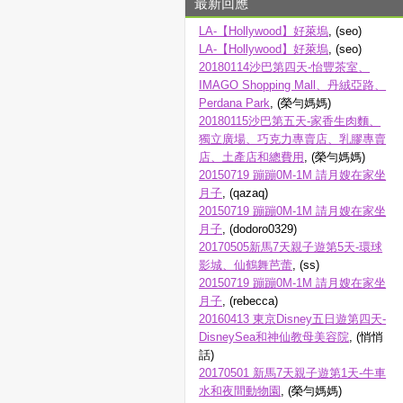
最新回應
LA-【Hollywood】好萊塢
, (seo)
LA-【Hollywood】好萊塢
, (seo)
20180114沙巴第四天-怡豐茶室、
IMAGO Shopping Mall、丹絨亞路、
Perdana Park
, (榮勻媽媽)
20180115沙巴第五天-家香生肉麵、
獨立廣場、巧克力專賣店、乳膠專賣
店、土產店和總費用
, (榮勻媽媽)
20150719 蹦蹦0M-1M 請月嫂在家坐
月子
, (qazaq)
20150719 蹦蹦0M-1M 請月嫂在家坐
月子
, (dodoro0329)
20170505新馬7天親子遊第5天-環球
影城、仙鶴舞芭蕾
, (ss)
20150719 蹦蹦0M-1M 請月嫂在家坐
月子
, (rebecca)
20160413 東京Disney五日遊第四天-
DisneySea和神仙教母美容院
, (悄悄
話)
20170501 新馬7天親子遊第1天-牛車
水和夜間動物園
, (榮勻媽媽)