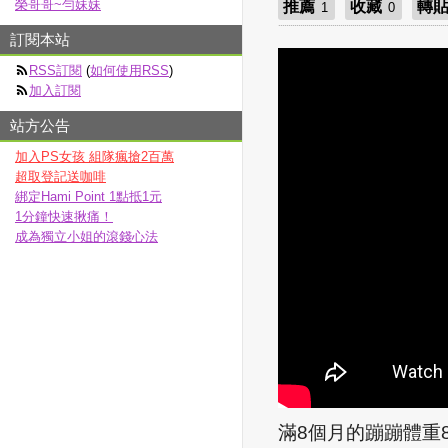
榮哥哥~勻妹妹
推薦
收藏
轉
1
0
訂閱本站
RSS訂閱
(
如何使用RSS
)
加入訂閱
站方公告
加入PS女孩 組隊瘋搶2百萬
超取登記送咖啡
綁定Hami Point 1點抵1元
1分鐘快速揪痛！
成為獨立小姐的滾錢心法
滿
8
個月的蹦蹦體重