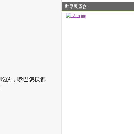
世界展望會
歡吃的，嘴巴怎樣都
！