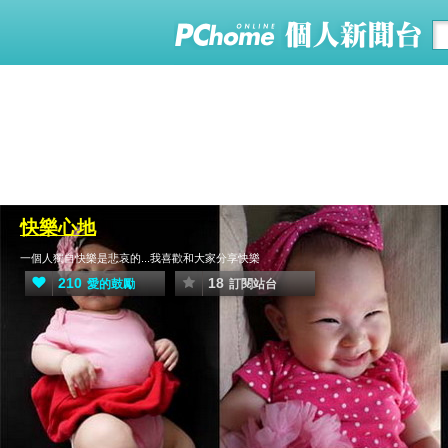
快樂心地
一個人獨自快樂是悲哀的...我喜歡和大家分享快樂
210
18
愛的鼓勵
訂閱站台