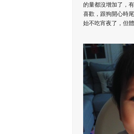
的量都沒增加了，
喜歡，跟狗開心時
始不吃宵夜了，但