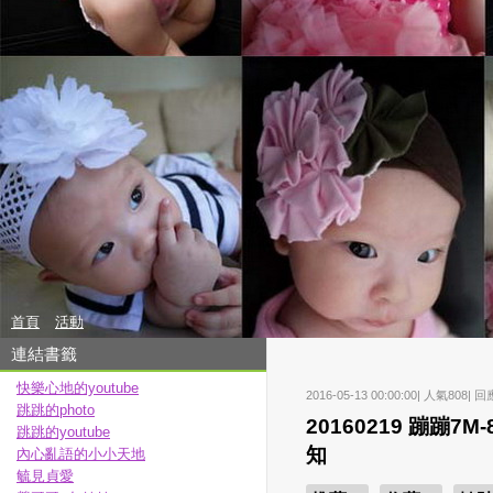
首頁
活動
連結書籤
快樂心地的youtube
2016-05-13 00:00:00| 人氣808| 回
跳跳的photo
20160219 蹦蹦
跳跳的youtube
知
內心亂語的小小天地
毓見貞愛