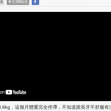
貼
訂閱站台
0
8.8kg
，這個月體重完全停滯，不知道跟長牙不舒服有