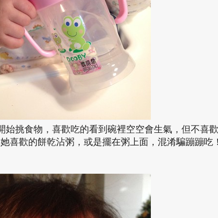
開始挑食物，喜歡吃的看到碗裡空空會生氣，但不喜
拿她喜歡的餅乾沾粥，或是擺在粥上面，混淆騙蹦蹦吃