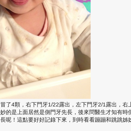
次冒了
4
顆，右下門牙
1/22
露出，左下門牙
2/1
露出，右
，妙的是上面居然是側門牙先長，後來問醫生才知有時
先長呢！這點要好好記錄下來，到時看看蹦蹦和跳跳姊