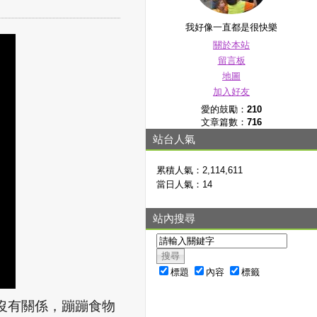
我好像一直都是很快樂
關於本站
留言板
地圖
加入好友
愛的鼓勵：
210
文章篇數：
716
站台人氣
累積人氣：
2,114,611
當日人氣：
14
站內搜尋
標題
內容
標籤
沒有關係，蹦蹦食物