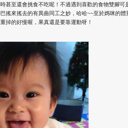
有時甚至還會挑食不吃呢！不過遇到喜歡的食物雙腳可
尾巴搖來搖去的有異曲同工之妙，哈哈
~~
至於媽咪的體
體重掉的好慢喔，果真還是要靠運動呀！