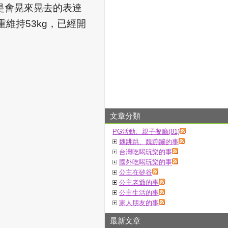
是會晃來晃去的表達
重維持
53kg
，已經開
文章分類
PG活動、親子餐廳(81)
魏跳跳、魏蹦蹦的事
台灣吃喝玩樂的事
國外吃喝玩樂的事
公主在矽谷
公主老爺的事
公主生活的事
家人朋友的事
最新文章