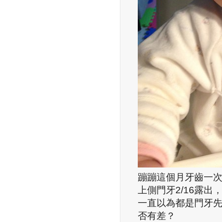
蹦蹦這個月牙齒一
上側門牙
2/16
露出
一直以為都是門牙
否有差？