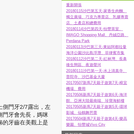
重新開張
20180115沙巴第五天-家香生肉麵、
獨立廣場、巧克力專賣店、乳膠專賣
店、土產店和總費用
20180114沙巴第四天-怡豐茶室、
IMAGO Shopping Mall、丹絨亞路、
Perdana Park
20180113沙巴第三天-東姑阿都拉曼
海洋公園沙比島浮潛、菲律賓市集
20180112沙巴第二天-紅林灣、長鼻
後生態區、夜遊螢河
20180111沙巴第一天-水上清真寺、
普陀寺、沙巴基金大廈
20170507新馬7天親子遊第7天-樟宜
機場、費用
20170506新馬7天親子遊第6天-海洋
館、亞洲大陸最南端、珍寶海鮮樓
上側門牙
2/7
露出，左
20170505新馬7天親子遊第5天-環球
影城、仙鶴舞芭蕾
側門牙會先長，媽咪
20170504新馬7天親子遊第4天-樂高
姊的牙齒在美觀上是
樂園、怡豐城Vivo City