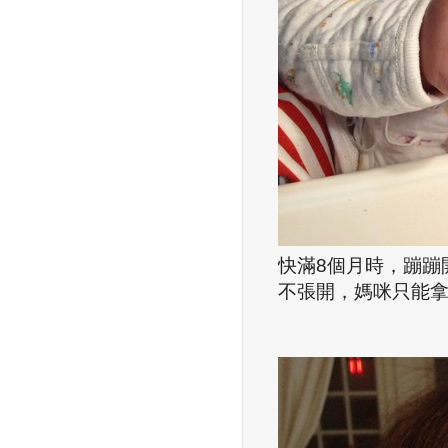
快滿
8
個月時，蹦蹦
不張開，媽咪只能