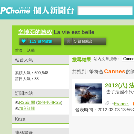
辛地亞的旅程
La vie est belle
113
5
愛的鼓勵
訂閱站台
首頁
活動
站內文章搜尋：
站台人氣
搜尋結果
Cannes
共找到1筆符合
的
累積人氣：
500,548
當日人氣：
38
2012(八)
去了法國不只十
訂閱本站
RSS訂閱
(
如何使用RSS
)
France
、
加入訂閱
發表時間：2012-03-03 13:56:
Kaza
連結書籤