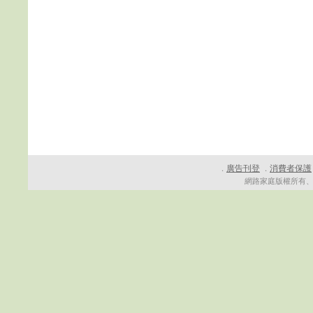
廣告刊登
消費者保護
．
．
網路家庭版權所有、轉載必究