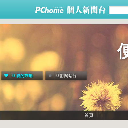
0
0
愛的鼓勵
訂閱站台
首頁