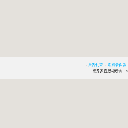
．
廣告刊登
．
消費者保護
網路家庭版權所有、轉載必究 