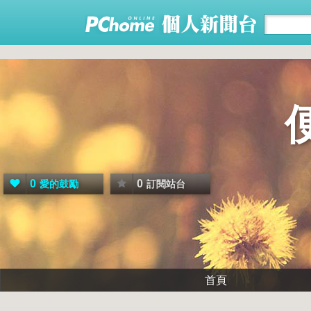
0
0
愛的鼓勵
訂閱站台
首頁