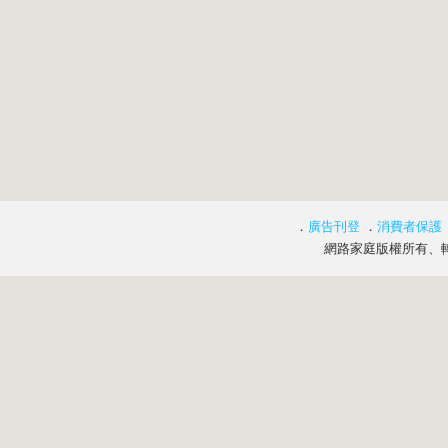
．
廣告刊登
．
消費者保護
網路家庭版權所有、轉載必究 