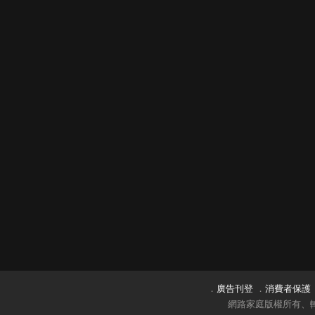
．
廣告刊登
．
消費者保護
網路家庭版權所有、轉載必究 