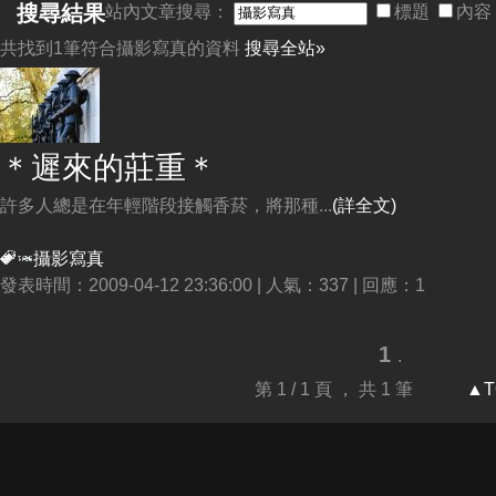
搜尋結果
站內文章搜尋：
標題
內容
共找到1筆符合
攝影寫真
的資料
搜尋全站»
＊遲來的莊重＊
許多人總是在年輕階段接觸香菸，將那種...
(詳全文)
攝影寫真
發表時間：2009-04-12 23:36:00 | 人氣：337 | 回應：1
1
.
第 1 / 1 頁 ， 共 1 筆
▲T