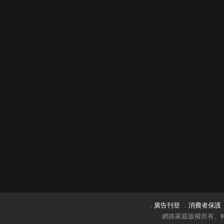
．
廣告刊登
．
消費者保護
網路家庭版權所有、轉載必究 