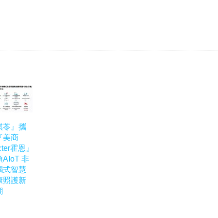
棋苓』攜
『美商
cter霍恩』
AIoT 非
觸式智慧
康照護新
潮