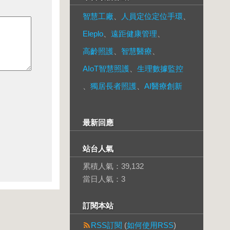
智慧工廠
、
人員定位定位手環
、
Eleplo
、
遠距健康管理
、
高齡照護
、
智慧醫療
、
AIoT智慧照護
、
生理數據監控
、
獨居長者照護
、
AI醫療創新
最新回應
站台人氣
累積人氣：
39,132
當日人氣：
3
訂閱本站
RSS訂閱
(
如何使用RSS
)