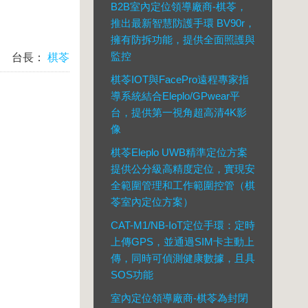
B2B室內定位領導廠商-棋苓，
推出最新智慧防護手環 BV90r，
擁有防拆功能，提供全面照護與
監控
台長：
棋苓
棋苓IOT與FacePro遠程專家指
導系統結合Eleplo/GPwear平
台，提供第一視角超高清4K影
像
棋苓Eleplo UWB精準定位方案
提供公分級高精度定位，實現安
全範圍管理和工作範圍控管（棋
苓室內定位方案）
CAT-M1/NB-IoT定位手環：定時
上傳GPS，並通過SIM卡主動上
傳，同時可偵測健康數據，且具
SOS功能
室內定位領導廠商-棋苓為封閉