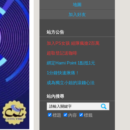
地圖
加入好友
站方公告
加入PS女孩 組隊瘋搶2百萬
超取登記送咖啡
綁定Hami Point 1點抵1元
1分鐘快速揪痛！
成為獨立小姐的滾錢心法
站內搜尋
標題
內容
標籤