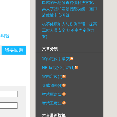
區域的訊息發送提供解決方案:
具大字體和震動提醒功能，適用
於健檢中心叫號
棋苓健康加入防跌倒手環，提高
工廠人員安全(棋苓室內定位方
心叫號
案)
文章分類
我要回應
室內定位手環(2)
NB-IoT定位手環(1)
室內定位(7)
穿戴物聯(4)
智慧庫房(1)
智慧工廠(1)
本台最新標籤