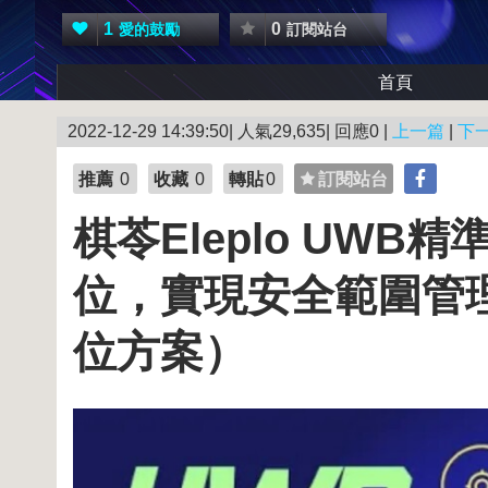
1
0
愛的鼓勵
訂閱站台
首頁
2022-12-29 14:39:50| 人氣29,635| 回應0 |
上一篇
|
下
推薦
0
收藏
0
轉貼
0
訂閱站台
棋苓Eleplo UW
位，實現安全範圍管
位方案）