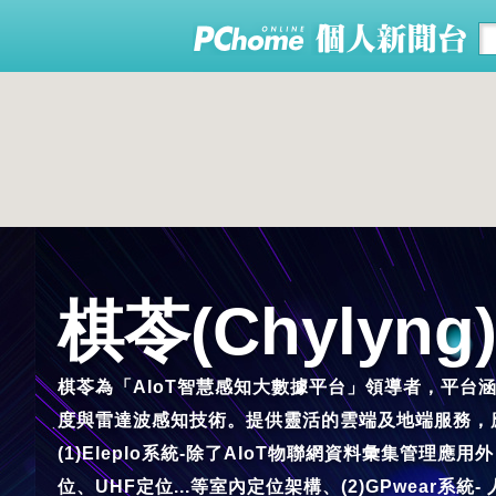
棋苓(Chyly
棋苓為「AIoT智慧感知大數據平台」領導者，平台涵
度與雷達波感知技術。提供靈活的雲端及地端服務，
(1)Eleplo系統-除了AIoT物聯網資料彙集管
位、UHF定位...等室內定位架構、(2)GPwear系統- 