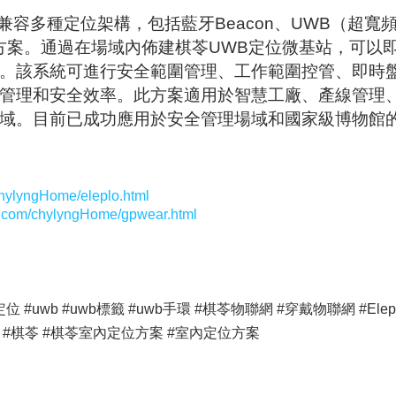
兼容多種定位架構，包括藍牙Beacon、UWB（超寬頻
定位方案。通過在場域內佈建棋苓UWB定位微基站，可以
。該系統可進行安全範圍管理、工作範圍控管、即時
管理和安全效率。此方案適用於智慧工廠、產線管理
域。目前已成功應用於安全管理場域和國家級博物館
chylyngHome/eleplo.html
g.com/chylyngHome/gpwear.html
#uwb #uwb標籤 #uwb手環 #棋苓物聯網 #穿戴物聯網 #Elep
#SaaS #棋苓 #棋苓室內定位方案 #室內定位方案