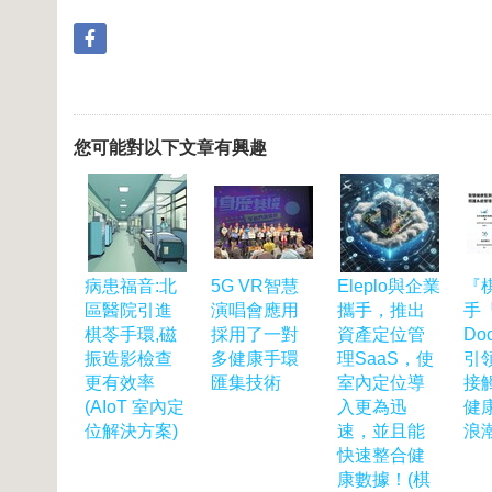
您可能對以下文章有興趣
病患福音:北
5G VR智慧
Eleplo與企業
『
區醫院引進
演唱會應用
攜手，推出
手
棋苓手環,磁
採用了一對
資產定位管
Do
振造影檢查
多健康手環
理SaaS，使
引領
更有效率
匯集技術
室內定位導
接
(AIoT 室內定
入更為迅
健
位解決方案)
速，並且能
浪
快速整合健
康數據！(棋