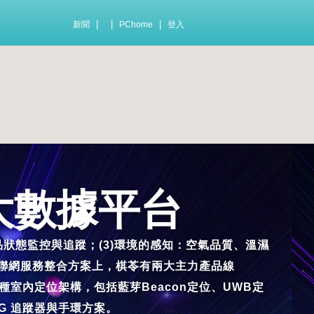
|
|
|
新聞
PChome
登入
知大數據平台
品狀態監控與追蹤；(3)環境的感知：空氣品質、溫濕
物聯網服務整合方案上，棋苓有兩大主力產品線
多種室內定位架構，包括藍芽Beacon定位、UWB定
1/4G 追蹤器與手環方案。