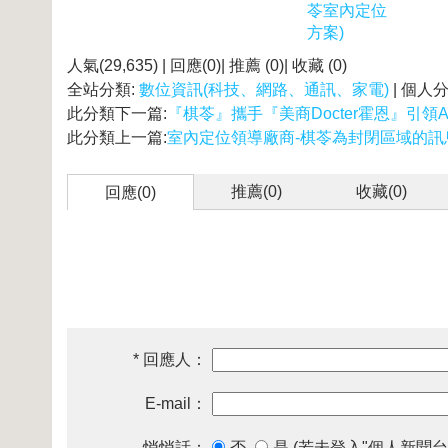
苓室內定位
方案)
人氣(29,635) | 回應(0)| 推薦 (
0
)| 收藏 (
0
)
全站分類:
數位資訊(科技、網路、通訊、家電)
| 個人
此分類下一篇:
『棋苓』攜手『美商Docter霍恩』引領
此分類上一篇:
室內定位領導廠商-棋苓為封閉區域的訊
推薦(
0
)
收藏(
0
)
回應(0)
* 回應人：
E-mail：
悄悄話：
否
是 (若未登入"個人新聞台