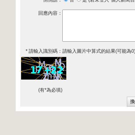
回應內容：
* 請輸入識別碼：
請輸入圖片中算式的結果(可能為0
(有*為必填)