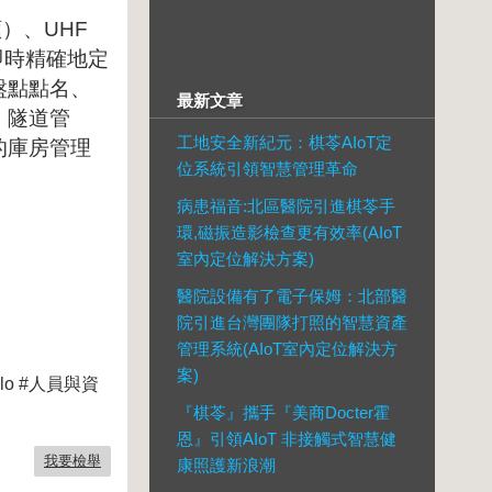
）、UHF
即時精確地定
盤點點名、
最新文章
、隧道管
工地安全新紀元：棋苓AIoT定
的庫房管理
位系統引領智慧管理革命
病患福音:北區醫院引進棋苓手
環,磁振造影檢查更有效率(AIoT
室內定位解決方案)
醫院設備有了電子保姆：北部醫
院引進台灣團隊打照的智慧資產
管理系統(AIoT室內定位解決方
案)
lo #人員與資
『棋苓』攜手『美商Docter霍
恩』引領AIoT 非接觸式智慧健
我要檢舉
康照護新浪潮