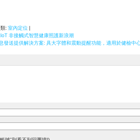
分類:
室內定位
|
AIoT 非接觸式智慧健康照護新浪潮
息發送提供解決方案: 具大字體和震動提醒功能，適用於健檢中
帳號"則看不到回覆唷!)