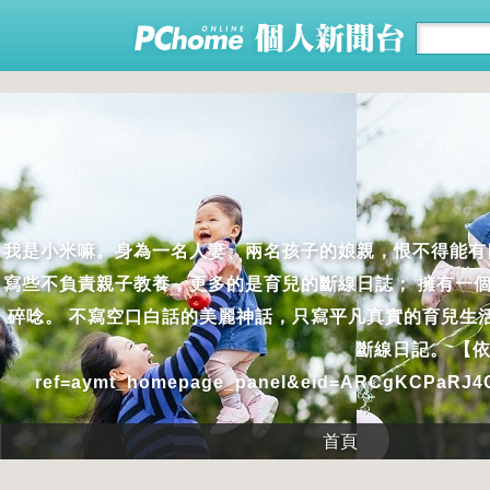
我是小米嘛。身為一名人妻、兩名孩子的娘親，恨不得能有
寫些不負責親子教養，更多的是育兒的斷線日誌； 擁有一
碎唸。 不寫空口白話的美麗神話，只寫平凡真實的育兒生
斷線日記。 【依比鴨
ref=aymt_homepage_panel&eid=ARCgKCPaRJ
首頁