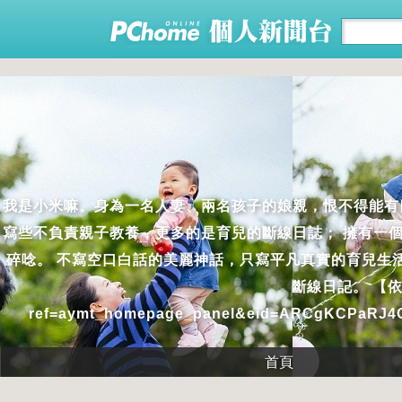
我是小米嘛。身為一名人妻、兩名孩子的娘親，恨不得能有
寫些不負責親子教養，更多的是育兒的斷線日誌； 擁有一
碎唸。 不寫空口白話的美麗神話，只寫平凡真實的育兒生
斷線日記。 【依比鴨
ref=aymt_homepage_panel&eid=ARCgKCPaRJ
首頁