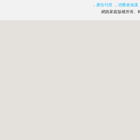
．
廣告刊登
．
消費者保護
網路家庭版權所有、轉載必究 