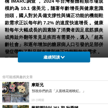
構 IMARC調查 ， 2024 年台灣整體鞋類市場規
模約為 10.1 億美元，隨著年齡增長與健康意識
抬頭，國人對於具備支撐性與矯正功能的機能鞋
款需求正以每年約 7.2% 的速度快速增長 。健康
鞋每年大幅成長的因素除了消費者因足底筋膜炎
或拇趾外翻等常見足疾而有需要外，邁入「超高
齡社會」和逐年增加的糖尿病人口引發的足部併
發症帶動了對足部支撐與矯正功能鞋款的需求 。
繼續閱讀
歐洲百年品牌對美學近乎苛求
根據國外期刊 《Journal of Foot and Ankle
Research》 的研究顯示，全球有高達 63% 到
你可能感興趣的文章
72% 的人每日穿著尺寸或功能不合適的鞋子，即
摩斯兄
便消費者知曉有更健康的選擇，仍常因「美學考
預祝你們的店「人面桃花相映紅。」
量」或「社交壓力」而優先滿足社會與情緒需
19 小時前
求，從而犧牲了物理上的舒適與健康，導致致衍