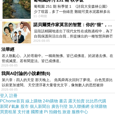
葡萄園詩刊 251 期 秋季號
生巨大的醫療成本 。
葡萄園 251 期 秋季號 1 《詩寫大安森林公園》
在健康鞋領域發展百餘年的歐洲知名品牌
少了喧囂，多了一份綠意 難能可貴水泥叢林多出
HASSIA ，巧妙地融合了「健康」與「時尚」，
11 小時前
一
這個百年品牌自 1920 年代起，社會步入「咆哮
諾貝爾獎作家莫言的智慧：你的“狠”，才是最好的自我保護
這段話精闢地道出了現代女性在成熟過程中，為了
的二十年代」，品牌的視覺識別從流動的「新藝
自我保護與活出自我，所提煉出的一種智慧與鋒芒
術運動」轉向幾何感強的「裝飾藝術」風格，這
2026-08-05
的平衡。 核心解讀與看法
股潮流由歐洲流向美國，當時著名的美國舞者
法華經
Helen Wehrle 就成為了 HASSIA 的品牌支持
若人散亂心。入於塔廟中。一稱南無佛。皆已成佛道。於諸過去佛。在
世或滅度。若有聞是法。皆已成佛道。
者，對於一位專業舞者而言，鞋子必須同時具備
2026-08-05
功能支撐與足以登台的優雅美感，這證實了
我與AI討論的小說劇情(6)
HASSIA 早期已具備時尚吸引力 。
第六章：四人的天堂 那天晚上。 堯禹舜再次回到了夢境。 白色荒原比
以前更加遼闊。 天空漂浮著大量發光文字，像無數人的思想被掛
HASSIA 相當注重鞋子的舒適性與時尚感，
2026-08-05
1960 年代甚至提出「內在舒適，外型時尚！」
登入
註冊
PChome首頁
線上購物
24h購物
書店
露天拍賣
比比昂代購
的口號，至今仍以此為品牌核心價值，甚至在鞋
新聞
/
氣象
股市
個人新聞台
廣告刊登
加入聯播網
全球購物
款當中融合時尚品牌元素，帶給消費者截然不同
買賣租屋
支付連
國際連
Pi 拍錢包
旅遊
服務中心