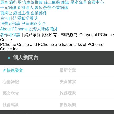
體驗，例如 Cordoba和Sanremo系列都利用施
買車
旅行團
汽車險推薦
線上麻將
雜誌
星座命理
會員中心
一元簡訊
直播達人
數位憑證
企業簡訊
華洛世奇的水晶點綴以增添視覺華麗感 。
買網址
虛擬主機
企業郵件
目前 HASSIA 女鞋的生產範疇橫跨芭蕾平底鞋、
廣告刊登
隱私權聲明
消費者保護
兒童網路安全
低跟鞋、運動鞋、涼鞋、踝靴等，融合經典與流
About PChome
投資人聯絡
徵才
行元素，滿足日常、辦公、旅遊與正式場合需
著作權保護
｜網路家庭版權所有、轉載必究
‧Copyright PChome
Online
求，搭配符合人體工學的設計和精密量測的工
PChome Online and PChome are trademarks of PChome
藝，大幅提升鞋履的舒適感，即使是穿上美美的
Online Inc.
跟高鞋出席一場盛宴，也能保有優雅姿態一整天
個人新聞台
。
對應腳底解剖結構的支撐性鞋墊
快速發文
最新文章
HASSIA 是結合優雅外型、專業舒適與永續理念
心情雜記
美食饗宴
於一體的高級女鞋品牌，其工藝核心在於對鞋內
藝文欣賞
空間與足部力學的極致鑽研 。每一雙 HASSIA
旅遊玩家
鞋款均配備獨家的「 Vario Footbed 可抽換式人
社會萬象
影視娛樂
體工學鞋墊」，其設計符合腳底解剖結構，內置