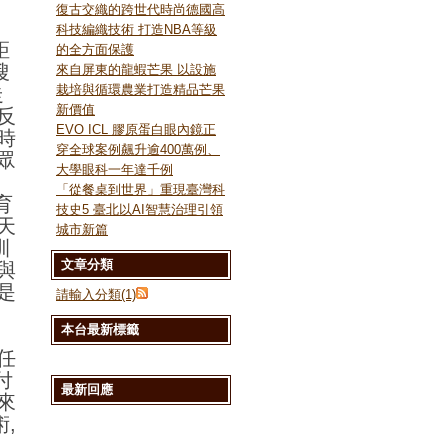
復古交織的跨世代時尚德國高
科技編織技術 打造NBA等級
距
的全方面保護
搜
來自屏東的龍蝦芒果 以設施
栽培與循環農業打造精品芒果
走
新價值
反
EVO ICL 膠原蛋白眼內鏡正
時
穿全球案例飆升逾400萬例、
眾
大學眼科一年達千例
。
「從餐桌到世界」重現臺灣科
育
技史5 臺北以AI智慧治理引領
天
城市新篇
訓
文章分類
與
是
請輸入分類(1)
本台最新標籤
任
付
最新回應
來
,