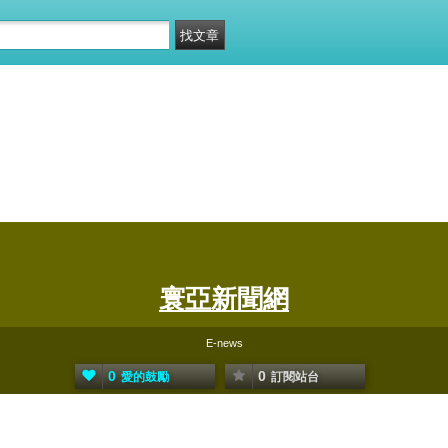
寰亞新聞網
E-news
0
0
愛的鼓勵
訂閱站台