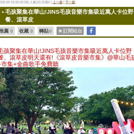
026-04-19 00:40:56| 人氣22| 回應0 |
上一篇
|
下一篇
毛孩聚集在華山!JINS毛孩音樂市集吸近萬人卡位野
餐、滾草皮
推薦
收藏
轉貼
訂閱站台
0
0
0
毛孩聚集在華山!JINS毛孩音樂市集吸近萬人卡位野
餐、滾草皮明天還有!《滾草皮音樂市集》@華山毛
+市集+金曲歌手免費聽