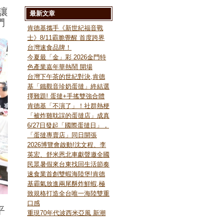
讓
最新文章
們
肯德基攜手《新世紀福音戰
士》8/11霸脆覺醒 首度跨界
台灣速食品牌！
今夏最「金」彩 2026金門特
色產業嘉年華熱鬧 開場
台灣下午茶的世紀對決,肯德
基「鐵觀音珍奶蛋撻」終結選
擇難題! 蛋撻+手搖雙強合體
肯德基「不演了」！社群熱梗
「被炸雞耽誤的蛋撻店」成真
6/27日發起「國際蛋撻日」，
「蛋撻專賣店」同日開張
2026博覽會啟動!沈文程、李
英宏、舒米恩北車獻聲邀全國
民眾暑假來台東找回生活節奏
速食業首創雙蝦海陸堡!肯德
基霸氣放進兩尾酥炸鮮蝦,極
致規格打造全台唯一海陸雙重
口感
平
重現70年代波西米亞風 新潮