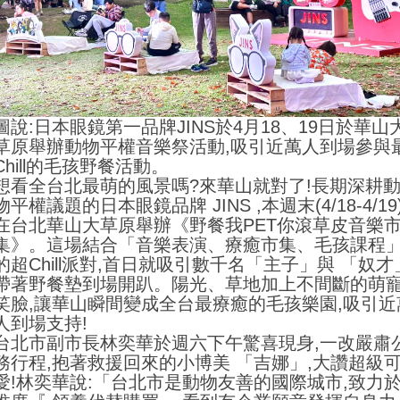
圖說:日本眼鏡第一品牌JINS於4月18、19日於華山
草原舉辦動物平權音樂祭活動,吸引近萬人到場參與
Chill的毛孩野餐活動。
想看全台北最萌的風景嗎?來華山就對了!長期深耕
物平權議題的日本眼鏡品牌 JINS ,本週末(4/18-4/19
在台北華山大草原舉辦《野餐我PET你滾草皮音樂
集》。這場結合「音樂表演、療癒市集、毛孩課程
的超Chill派對,首日就吸引數千名「主子」與 「奴才
帶著野餐墊到場開趴。陽光、草地加上不間斷的萌
笑臉,讓華山瞬間變成全台最療癒的毛孩樂園,吸引近
人到場支持!
台北市副市長林奕華於週六下午驚喜現身,一改嚴肅
務行程,抱著救援回來的小博美 「吉娜」,大讚超級
愛!林奕華說:「台北市是動物友善的國際城市,致力