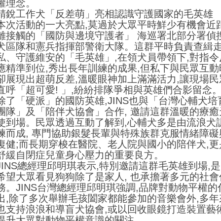
權理念。
精銳工作犬「反差萌」亮相認識守護國家的毛英雄
本次活動的一大亮點,莫過於大眾平時鮮少有機會近
離接觸的「國防與邊境守護者」 海巡署北部分署偵
犬區隊和憲兵指揮部警衛大隊。這群平時負責查緝
私、守護維安的「毛英雄」,在領犬員帶領下,對指令
應精準到位,秀出長年訓練的成果,但私下與民眾互動
卻展現出超萌反差,溫暖眼神加上滿滿活力,讓現場民
直呼「超可愛! 」,紛紛排隊爭相與英雄們合影留念
除了「硬派」的國防英雄,JINS也與「台灣心輔犬培
團隊」及「陪伴犬協會」合作, 邀請這群溫暖的療癒
使到場。民眾透過互動了解到,心輔犬多是由流浪犬
練而成, 專門協助銀髮長輩與特殊族群克服情緒障礙
復健;而長期穿梭在醫院、老人院與國小的陪伴犬,更
舒緩自閉症兒童身心壓力的重要良方。
JINS總經理邱明琪表示,特別邀請這群毛英雄到場,是
希望大眾看見狗狗除了是家人, 也承擔著多元的社會
務。JINS台灣總經理邱明琪強調,品牌對動物平權的
出,除了多次舉辦毛孩闔家都能參加的音樂會外,多年
也支持浪浪和導盲犬協會,或以回收眼鏡打造裝置藝術
提升大眾對動物平權意識的關注。