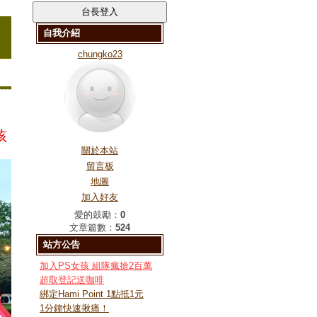
自我介紹
chungko23
孩
關於本站
留言板
地圖
加入好友
愛的鼓勵：
0
文章篇數：
524
站方公告
加入PS女孩 組隊瘋搶2百萬
超取登記送咖啡
綁定Hami Point 1點抵1元
1分鐘快速揪痛！