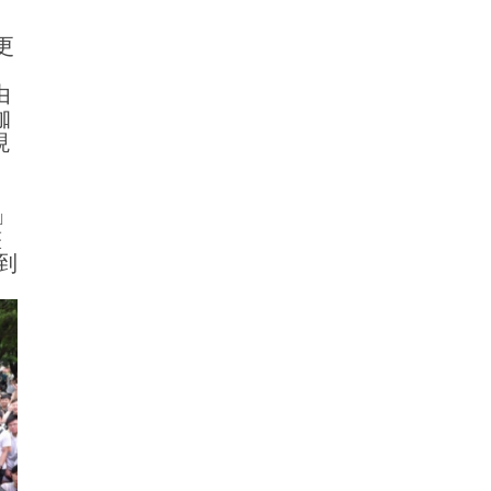
更
由
珈
現
」
整
到