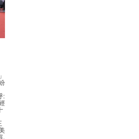
。
」
紛
:
經
十
王
美
,