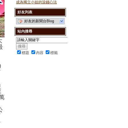
成為獨立小姐的滾錢心法
好友列表
好友的新聞台Blog
站內搜尋
大
最
標題
內容
標籤
動
)
市
」
」
寵
萬
公
可
於