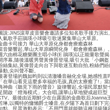
圖說:JINS滾草皮音樂會邀請多位知名歌手接力演出,
人氣歌手莊鵑瑛小球吸引歌迷聚集華山大草原。
金曲卡司接力 華山大草原化身都會療癒森林
當音樂響起,華山大草原瞬間化身「都會療癒森林」
週六由棉花糖樂團主唱小球(E 鵑瑛)以正能量歌聲揭
開序幕,隨後溫暖男聲黃偉晉登場,吸引大批「小鋼盔
粉絲集結,黃偉晉走向台下與歌迷互動自拍,粉絲們紛
暴動,尖叫聲不斷。
接著登場的魏如昀則以清澈嗓音融化全場,她感性直呼
「在華山看見這麼多幸福的毛孩,真的太療癒了!」當
典神曲《聽見下雨的聲音》旋律響起,全場民眾默契
足開啟「燈海模式」大合唱,讓華山草地變成超巨型
KTV。最後由近期鮮少在台露面的金曲歌后Joanna
若琳,以獨特的慵懶爵士嗓音,在夕陽下為首日劃下完
句點。民眾激動表示:「不用門票就能聽這種頂級陣容