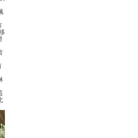
珮
市
移
樂
音
有
琳
這
北