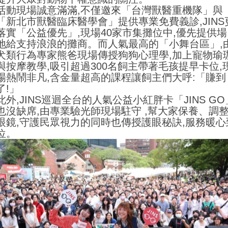
活動現場誠意滿滿,不僅邀來「台灣獸醫重機隊」與
「新北市獸醫臨床醫學會」提供專業免費義診,JINS
落實「公益優先」,現場40家市集攤位中,優先提供場
地給支持浪浪的攤商。而人氣最高的「小舞台區」,
犬類行為專家熊爸現場傳授狗狗心理學,加上寵物瑜
與按摩教學,吸引超過300名飼主帶著毛孩提早卡位,
場熱鬧非凡,含金量超高的課程讓飼主們大呼:「賺到
了!」
此外,JINS巡迴全台的人氣公益小紅胖卡「JINS GO
也沒缺席,由專業驗光師現場駐守 ,幫大家保養、調
眼鏡,守護民眾視力的同時也傳授護眼秘訣,服務暖心
位。