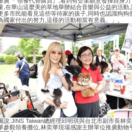
推廣『 領養代替購買』,看到有企業願意發揮自身力
量,在華山這麼美的草地舉辦結合音樂與公益的活動,
更多市民能看見這些等待家的孩子,同時也認識狗狗
為國家付出的努力,這樣的活動相當有意義。」。
圖說:JINS Taiwan總經理邱明琪與台北市副市長林奕
華參觀領養攤位,林奕華現場感謝主辦單位推廣動物