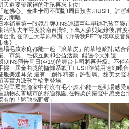
明天還要帶家裡的毛孩再來卡位!」
「超佛心」金曲卡司不間斷!周日預告:HUSH、許哲
接力開唱
日本銷量第一眼鏡品牌JINS連續兩年舉辦毛孩音樂
集活動,去年兩度於南台灣創下萬人參與紀錄後,首度
師台北,在華山大草原舉辦《野餐我PET你滾草皮音
市集》。
這場毛孩家庭都能一起「滾草皮」的草地派對,結合
樂、市集、毛孩互動和公益活動 ,錯過今天別遺
憾!JINS預告周日(4/19)的舞台卡司將再升級。不僅
手握三屆金曲獎的慵懶系歌王HUSH準備用迷幻嗓音
征服樂迷耳朵,還有「創作精靈」許哲珮、甜美女聲
誼等實力派歌手輪番登場。
歡迎民眾無論家中有沒有毛小孩,都能一起到場感受
座動物友善城市的舒適氛圍,在輕柔的樂聲中感受台
獨有的「鬆弛感野餐」。