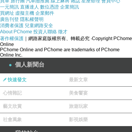
買車
旅行團
汽車險推薦
線上麻將
雜誌
星座命理
會員中心
一元簡訊
直播達人
數位憑證
企業簡訊
買網址
虛擬主機
企業郵件
廣告刊登
隱私權聲明
消費者保護
兒童網路安全
About PChome
投資人聯絡
徵才
著作權保護
｜網路家庭版權所有、轉載必究
‧Copyright PChome
Online
PChome Online and PChome are trademarks of PChome
Online Inc.
個人新聞台
快速發文
最新文章
心情雜記
美食饗宴
藝文欣賞
旅遊玩家
社會萬象
影視娛樂