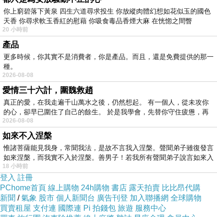
你上窮碧落下黃泉 四生六道尋求投生 你放縱肉體幻想如花似玉的國色
天香 你尋求軟玉香紅的慰藉 你吸食毒品香煙大麻 在恍惚之間瞥
20 小時前
產品
更多時候，你其實不是消費者，你是產品。而且，還是免費提供的那一
種。
2026-08-08
愛情三十六計，圍魏救趙
真正的愛，在我走遍千山萬水之後，仍然想起。 有一個人，從未攻你
的心，卻早已圍住了自己的餘生。 於是我學會，先替你守住疲憊，再
2026-08-08
如來不入涅槃
惟諸菩薩能見我身，常聞我法，是故不言我入涅槃。聲聞弟子雖復發言
如來涅槃，而我實不入於涅槃。善男子！若我所有聲聞弟子說言如來入
18 小時前
登入
註冊
PChome首頁
線上購物
24h購物
書店
露天拍賣
比比昂代購
新聞
/
氣象
股市
個人新聞台
廣告刊登
加入聯播網
全球購物
買賣租屋
支付連
國際連
Pi 拍錢包
旅遊
服務中心