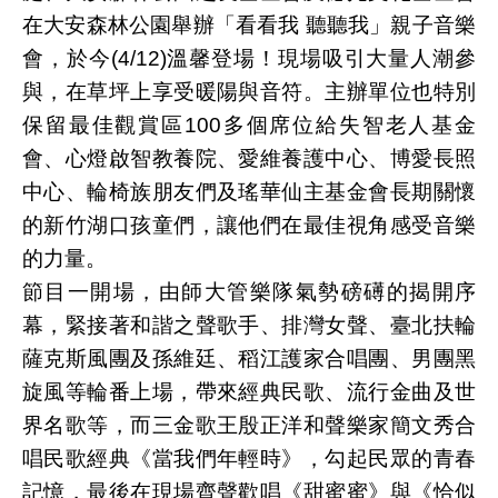
在大安森林公園舉辦「看看我 聽聽我」親子音樂
會，於今(4/12)溫馨登場！現場吸引大量人潮參
與，在草坪上享受暖陽與音符。主辦單位也特別
保留最佳觀賞區100多個席位給失智老人基金
會、心燈啟智教養院、愛維養護中心、博愛長照
中心、輪椅族朋友們及瑤華仙主基金會長期關懷
的新竹湖口孩童們，讓他們在最佳視角感受音樂
的力量。
節目一開場，由師大管樂隊氣勢磅礡的揭開序
幕，緊接著和諧之聲歌手、排灣女聲、臺北扶輪
薩克斯風團及孫維廷、稻江護家合唱團、男團黑
旋風等輪番上場，帶來經典民歌、流行金曲及世
界名歌等，而三金歌王殷正洋和聲樂家簡文秀合
唱民歌經典《當我們年輕時》，勾起民眾的青春
記憶，最後在現場齊聲歡唱《甜蜜蜜》與《恰似