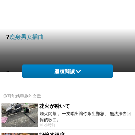
?
瘦身男女插曲
繼續閱讀
?
你可能感興趣的文章
花火が瞬いて
煙火閃耀， 一支唱出讓你永生難忘、 無法抹去回
憶的歌曲。
10 小時前
商品訊息簡述
: