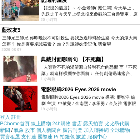
記憶的溫度
⊕★Tonka好運娃娃，帶來健康元氣的每一天
【記憶的溫度】～ 小金老師( 嚴仁鴻) 今天早上，
⊕★清新樹林自然香水
先送走了今天早上從北投來參觀的三台遊覽車，原
20 小時前
以為展場已經差不多要安靜下來，卻發
藍玫友5
三師兄三師兄 你昨晚說不可以殺生 要我放過蟑螂給生路 今天的燉大肉
怎辦？ 你是否要虔誠茹素？ 蛤？別說師妹愛記仇 我希望
2026-08-07
典藏封面聊兩句-【不死藥】
人類對不死的渴望源自於對死亡的恐懼 而「不死
藥」就這樣橫擺在你面前： 任何創傷迅速癒合、
瘦身操推薦
1 小時前
停止衰老、痛覺消失…堪
Salvatore Ferragamo Signorina 芭蕾女伶女性淡
電影眼眸2026 Eyes 2026 movie
電影眼眸2026 Eyes 2026 movie 導演: 廉智浩 編
香精 5ml
劇 主演: 申敏兒 / 金南熙 / 李承勇 / 金英雅 電影眼
LAB SERIES 雅男士 控油保濕乳液 50ml
19 小時前
眸2026描述攝影師徐珍因遺
【Laura-Mier勞拉蜜兒】蝸牛滋養修護晶凍面膜
登入
註冊
PChome首頁
線上購物
24h購物
書店
露天拍賣
比比昂代購
(250g)
新聞
/
氣象
股市
個人新聞台
廣告刊登
加入聯播網
全球購物
JILL STUART 米色愛心提袋組
買賣租屋
支付連
國際連
Pi 拍錢包
旅遊
服務中心