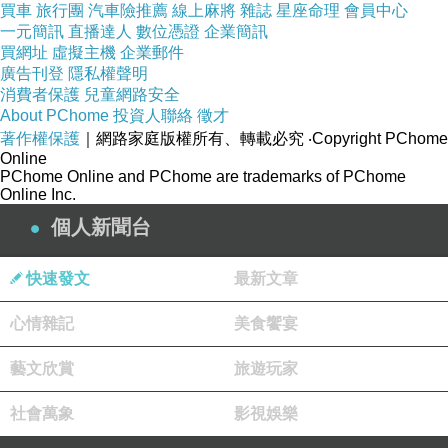
買車
旅行團
汽車險推薦
線上麻將
雜誌
星座命理
會員中心
ReVive 極緻超效除紋精華(5ml)
一元簡訊
直播達人
數位憑證
企業簡訊
買網址
虛擬主機
企業郵件
廣告刊登
隱私權聲明
消費者保護
兒童網路安全
About PChome
投資人聯絡
徵才
著作權保護
｜網路家庭版權所有、轉載必究
‧Copyright PChome
Online
PChome Online and PChome are trademarks of PChome
Online Inc.
個人新聞台
快速發文
最新文章
心情雜記
美食饗宴
藝文欣賞
旅遊玩家
社會萬象
影視娛樂