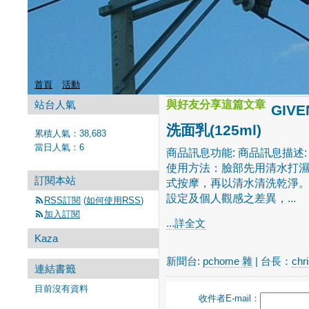
首頁
活動
站台人氣
與好友分享這篇文章
GIV
洗面乳(125ml)
累積人氣：
38,683
當日人氣：
6
商品訊息功能: 商品訊息描述: G
使用方法：臉部先用清水打
訂閱本站
式按摩，再以清水清洗乾淨。
設定及個人觀感之差異，...
RSS訂閱
(
如何使用RSS
)
加入訂閱
...詳全文
Kaza
新聞台:
pchome 雜
| 台長：
chr
連結書籤
目前沒有資料
收件者E-mail：