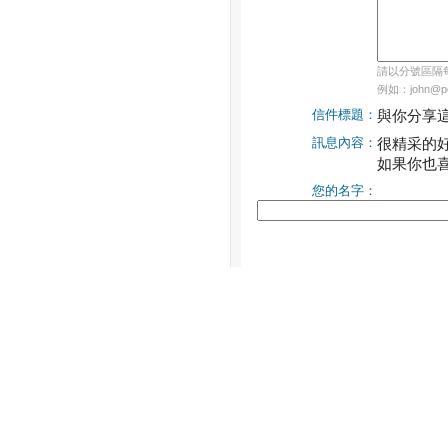
請以分號區隔每個
例如：john@pch
信件標題：
與你分享
訊息內容：
很精采的
如果你也
您的名字：