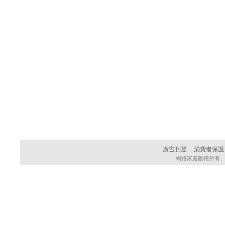
廣告刊登
消費者保護
．
．
網路家庭版權所有、轉載必究