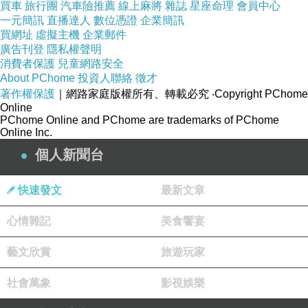
買車
旅行團
汽車險推薦
線上麻將
雜誌
星座命理
會員中心
一元簡訊
直播達人
數位憑證
企業簡訊
買網址
虛擬主機
企業郵件
廣告刊登
隱私權聲明
消費者保護
兒童網路安全
About PChome
投資人聯絡
徵才
著作權保護
｜網路家庭版權所有、轉載必究
‧Copyright PChome
Online
PChome Online and PChome are trademarks of PChome
Online Inc.
個人新聞台
快速發文
最新文章
心情雜記
美食饗宴
藝文欣賞
旅遊玩家
社會萬象
影視娛樂