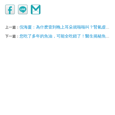
倪海廈：為什麽壹到晚上耳朵就嗡嗡叫？腎氣虛是幕後黑手，兩味藥簡單調理，遠離耳鳴腦鳴！
上一篇：
您吃了多年的魚油，可能全吃錯了！醫生揭秘魚油“5大功效”，點名“3種人”千萬別碰！
下一篇：