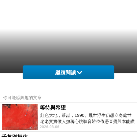
繼續閱讀
你可能感興趣的文章
等待與希望
紅色大地，莊喆，1990。亂世浮生仍想立身處世
老老實實做人撫著心跳聽音辨位依憑直覺與本能鑽
2026-08-06
向裂隙的亮處探索另一個心聲另一個共鳴的