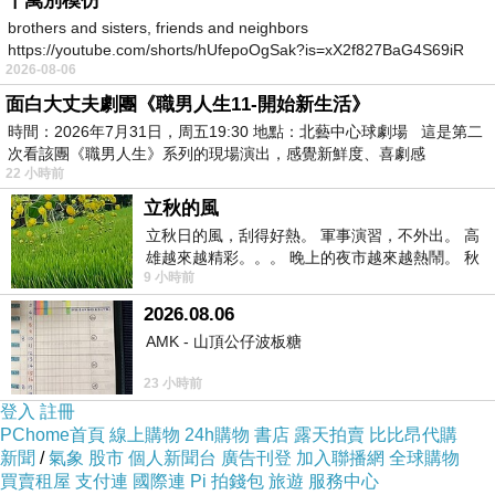
千萬別模仿
brothers and sisters, friends and neighbors
https://youtube.com/shorts/hUfepoOgSak?is=xX2f827BaG4S69iR
2026-08-06
https
面白大丈夫劇團《職男人生11-開始新生活》
時間：2026年7月31日，周五19:30 地點：北藝中心球劇場 這是第二
次看該團《職男人生》系列的現場演出，感覺新鮮度、喜劇感
22 小時前
立秋的風
立秋日的風，刮得好熱。 軍事演習，不外出。 高
雄越來越精彩。。。 晚上的夜市越來越熱鬧。 秋
9 小時前
天的風刮得很熱 夜遊消暑熱。。。
2026.08.06
AMK - 山頂公仔波板糖
23 小時前
登入
註冊
PChome首頁
線上購物
24h購物
書店
露天拍賣
比比昂代購
新聞
/
氣象
股市
個人新聞台
廣告刊登
加入聯播網
全球購物
買賣租屋
支付連
國際連
Pi 拍錢包
旅遊
服務中心