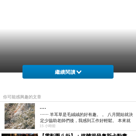
繼續閱讀
你可能感興趣的文章
惜別夜港邊 2025-03-14
….
https://chrischao421953.pixnet.net/blog/post/57
⋯⋯ 羊耳草是毛絨絨的好有趣。 。 八月開始就決
定少協助老師們後，我感到工作好輕鬆。 本來就
7573648
15 小時前
不是我的工作啊。 真