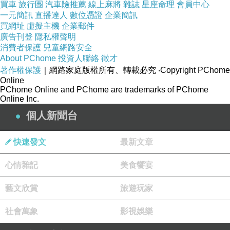
買車
旅行團
汽車險推薦
線上麻將
雜誌
星座命理
會員中心
一元簡訊
直播達人
數位憑證
企業簡訊
買網址
虛擬主機
企業郵件
廣告刊登
隱私權聲明
消費者保護
兒童網路安全
About PChome
投資人聯絡
徵才
著作權保護
｜網路家庭版權所有、轉載必究
‧Copyright PChome
Online
PChome Online and PChome are trademarks of PChome
Online Inc.
個人新聞台
快速發文
最新文章
心情雜記
美食饗宴
藝文欣賞
旅遊玩家
社會萬象
影視娛樂