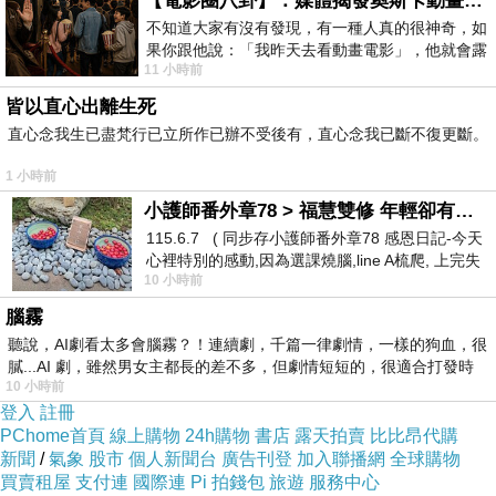
【電影圈八卦】：媒體揭發奧斯卡動畫項目投票醜聞！好萊塢為什麼看不起動畫電影？
不知道大家有沒有發現，有一種人真的很神奇，如
果你跟他說：「我昨天去看動畫電影」，他就會露
11 小時前
出一種慈祥的微笑，然後問你是不是陪小
最好聽的流行老歌
上一篇：
皆以直心出離生死
朋友別哭 我自唱的
下一篇：
直心念我生已盡梵行已立所作已辦不受後有，直心念我已斷不復更斷。
1 小時前
小護師番外章78 > 福慧雙修 年輕卻有個老靈魂 ㄑ金剛經〉podcast
115.6.7 ( 同步存小護師番外章78 感恩日記-今天
心裡特別的感動,因為選課燒腦,line A梳爬, 上完失
10 小時前
智課的她,特來傾
腦霧
聽說，AI劇看太多會腦霧？！連續劇，千篇一律劇情，一樣的狗血，很
膩...AI 劇，雖然男女主都長的差不多，但劇情短短的，很適合打發時
10 小時前
登入
註冊
PChome首頁
線上購物
24h購物
書店
露天拍賣
比比昂代購
新聞
/
氣象
股市
個人新聞台
廣告刊登
加入聯播網
全球購物
買賣租屋
支付連
國際連
Pi 拍錢包
旅遊
服務中心