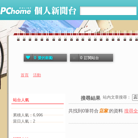
0
0
愛的鼓勵
訂閱站台
首頁
活動
站內文章搜尋：
搜尋結果
站台人氣
共找到0筆符合
店家
的資料
搜尋全
累積人氣：
6,996
當日人氣：
2