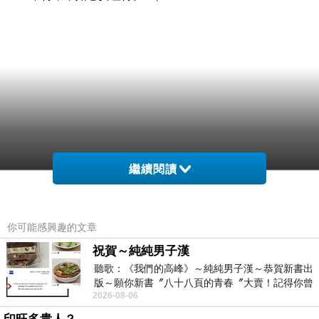
繼續閱讀
你可能感興趣的文章
祝賀～純純男子漢
聽歌：《我們的高峰》～純純男子漢～恭賀新書出
版～願你新書〞八十八頁的青春〞大賣！記得你曾
2026-08-06
經在我的版留言…「好讚的圖^^感覺大家