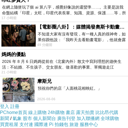
印旺多貴人？
在網上隨便玩了個 ai 算八字，感覺好像說的還蠻準……。主要是說我
命盤結構「印星」太旺，印星代表長輩、知識、資源、保護……等，所
17 小時前
【電影圈八卦】：媒體揭發奧斯卡動畫項目投票醜聞！好萊塢為什麼看不起動畫電影？
不知道大家有沒有發現，有一種人真的很神奇，如
果你跟他說：「我昨天去看動畫電影」，他就會露
49 分鐘前
出一種慈祥的微笑，然後問你是不是陪小
媽媽的優點
2026 年 8 月 6 日媽媽從前在《北窗內外》散文中寫到理想的遊俠生
活：不結婚、不生孩子、交女朋友、做喜歡的事業、單獨遊走江
21 小時前
湖⋯⋯，
摩斯兄
預祝你們的店「人面桃花相映紅。」
2026-08-06
登入
註冊
PChome首頁
線上購物
24h購物
書店
露天拍賣
比比昂代購
新聞
/
氣象
股市
個人新聞台
廣告刊登
加入聯播網
全球購物
買賣租屋
支付連
國際連
Pi 拍錢包
旅遊
服務中心