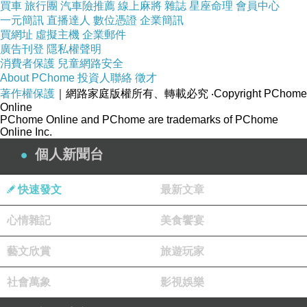
買車
旅行團
汽車險推薦
線上麻將
雜誌
星座命理
會員中心
一元簡訊
直播達人
數位憑證
企業簡訊
買網址
虛擬主機
企業郵件
廣告刊登
隱私權聲明
消費者保護
兒童網路安全
About PChome
投資人聯絡
徵才
著作權保護
｜網路家庭版權所有、轉載必究
‧Copyright PChome
Online
PChome Online and PChome are trademarks of PChome
Online Inc.
個人新聞台
快速發文
最新文章
心情雜記
美食饗宴
藝文欣賞
旅遊玩家
社會萬象
影視娛樂