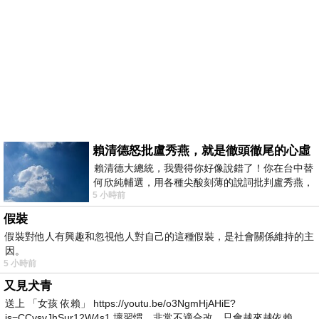
賴清德怒批盧秀燕，就是徹頭徹尾的心虛
賴清德大總統，我覺得你好像說錯了！你在台中替
何欣純輔選，用各種尖酸刻薄的說詞批判盧秀燕，
5 小時前
罵她施政滿意度輸給陳其邁，甚至還說盧
假裝
假裝對他人有興趣和忽視他人對自己的這種假裝，是社會關係維持的主
因。
5 小時前
又見犬青
送上 「女孩 依賴」 https://youtu.be/o3NgmHjAHiE?
is=CCvsvJhSur12W4s1 壞習慣，非常不適合改，只會越來越依賴。