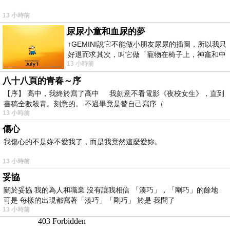
13 小時前
尿尿小童和血尿的夢
↑GEMINI說它不能做小朋友尿尿的插圖，所以我只
好退而求其次，叫它做「寵物在椅子上，神龕和中
13 小時前
年人臉孔」的畫了。 六月底
八十八頁的青春～序
【序】 高中，我終於寫了高中 我刻意不看電影《夜校女生》，直到
書稿全數殺青。刻意的。 不過畢竟是替自己寫序（
13 小時前
傷心
我傷心的不是妳不愛我了，而是我竟然這麼愛妳。
13 小時前
妥協
關於妥協 我的為人和職業 沒有讓我相信 「湊巧」，「剛巧」的餘地
可是 每樣的出現都寫著「湊巧」「剛巧」 於是 我問了
13 小時前