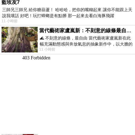
藍玫友7
三師兄三師兄 給你糖葫蘆！ 哈哈哈，把你的嘴糊起來 讓你不能跟上天
說我壞話 好吧！玩打蟑螂是有點髒 那一起來去看白海豚飛躍
11 小時前
當代藝術家盧嵐新：不刻意的線條最自由，讓色彩流動、筆觸自己說話
🌊 不刻意的線條，最自由 當代藝術家盧嵐新在此
幅充滿動態感與奔放氣息的抽象新作中，以大膽的
11 小時前
藍色顏料在白色畫布上揮灑、壓印與流淌