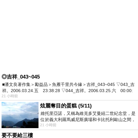
◎吉祥_043~045
■潘文良著作集＞勵益品＞魚雁千里共今緣＞吉祥_043~045 ▽043_吉
祥。2006.03.24.五 23:38:28 ▽044_吉祥。2006.03.25.六 00:00:
21 小時前
炫麗奪目的蛋糕 (5/11)
維托里亞諾，又稱為維克多艾曼紐二世紀念堂，是
位於義大利羅馬威尼斯廣場和卡比托利歐山之間，
21 小時前
用以紀念統一義大利統一後的的第一位國
要不要給三樓