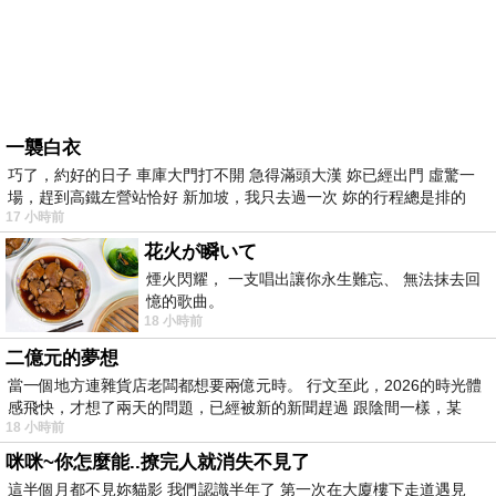
一襲白衣
巧了，約好的日子 車庫大門打不開 急得滿頭大漢 妳已經出門 虛驚一
場，趕到高鐵左營站恰好 新加坡，我只去過一次 妳的行程總是排的
17 小時前
花火が瞬いて
煙火閃耀， 一支唱出讓你永生難忘、 無法抹去回
憶的歌曲。
18 小時前
二億元的夢想
當一個地方連雜貨店老闆都想要兩億元時。 行文至此，2026的時光體
感飛快，才想了兩天的問題，已經被新的新聞趕過 跟陰間一樣，某
18 小時前
咪咪~你怎麼能..撩完人就消失不見了
這半個月都不見妳貓影 我們認識半年了 第一次在大廈樓下走道遇見