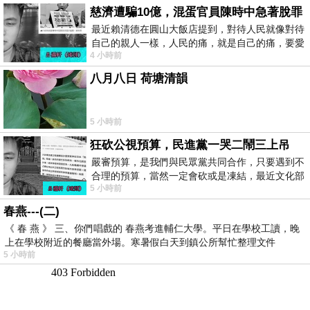
慈濟遭騙10億，混蛋官員陳時中急著脫罪
最近賴清德在圓山大飯店提到，對待人民就像對待
自己的親人一樣，人民的痛，就是自己的痛，要愛
4 小時前
民如親，說的這麼好聽，實際上根本沒做
八月八日 荷塘清韻
5 小時前
狂砍公視預算，民進黨一哭二鬧三上吊
嚴審預算，是我們與民眾黨共同合作，只要遇到不
合理的預算，當然一定會砍或是凍結，最近文化部
5 小時前
要編列公視和Taiwan plus預算，在110年
春燕---(二)
《 春 燕 》 三、你們唱戲的 春燕考進輔仁大學。平日在學校工讀，晚
上在學校附近的餐廳當外場。寒暑假白天到鎮公所幫忙整理文件
5 小時前