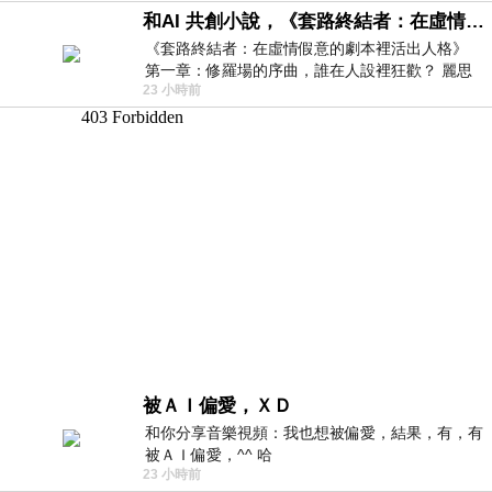
和AI 共創小說，《套路終結者：在虛情假意的劇本裡活出人格》
《套路終結者：在虛情假意的劇本裡活出人格》
第一章：修羅場的序曲，誰在人設裡狂歡？ 麗思
23 小時前
卡爾頓酒店的總統套房內，燈光昏
被ＡＩ偏愛，ＸＤ
和你分享音樂視頻：我也想被偏愛，結果，有，有
被ＡＩ偏愛，^^ 哈
23 小時前