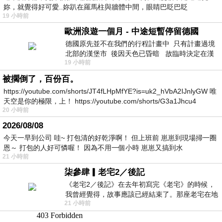
妳，就覺得好可愛..妳趴在羅馬柱與牆體中間，眼睛巴眨巴眨
19 小時前
歐洲浪遊一個月 - 中途短暫停留德國
德國原先並不在我們的行程計畫中 只有計畫過境
北部的漢堡市 後因天色已昏暗 故臨時決定在漢
19 小時前
堡市吃晚餐和過夜
被擱倒了，百份百。
https://youtube.com/shorts/JT4fLHpMfYE?is=uk2_hVbA2IJnlyGW 唯
天空是你的極限，上！ https://youtube.com/shorts/G3a1Jhcu4
20 小時前
2026/08/08
今天一早到公司 哇~ 打包清的好乾淨啊！ 但上班前 崽崽到現場掃一圈
恩～ 打包的人好可憐喔！ 因為不用一個小時 崽崽又搞到水
21 小時前
柒參肆▎老宅2／後記
《老宅2／後記》在去年初寫完《老宅》的時候，
我曾經覺得，故事應該已經結束了。那座老宅在地
21 小時前
震中倒塌，七個人終於離開那片黑暗，