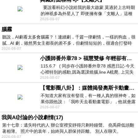
要說看科幻小說給我的最大啟蒙 莫過於上古時期
的神祇多為外星人了 即便擁有像「支離人」這種
2026-08-07
驚世駭俗的神通法門 也未必讀
腦霧
聽說，AI劇看太多會腦霧？！連續劇，千篇一律劇情，一樣的狗血，很
膩...AI 劇，雖然男女主都長的差不多，但劇情短短的，很適合打發時
2026-08-07
小護師番外章78 > 福慧雙修 年輕卻有個老靈魂 ㄑ金剛經〉podcast
115.6.7 ( 同步存小護師番外章78 感恩日記-今天
心裡特別的感動,因為選課燒腦,line A梳爬, 上完失
2026-08-07
智課的她,特來傾
【電影圈八卦】：媒體揭發奧斯卡動畫項目投票醜聞！好萊塢為什麼看不起動畫電影？
不知道大家有沒有發現，有一種人真的很神奇，如
果你跟他說：「我昨天去看動畫電影」，他就會露
2026-08-07
出一種慈祥的微笑，然後問你是不是陪小
我與AI討論的小說劇情(17)
第十七章：遺失時代的人 辦公室裡安靜得只剩時鐘聲。 堯禹舜低頭翻
著相簿。 照片中的袁年，始終與人群保持距離。 別人在聊天。
2026-08-07