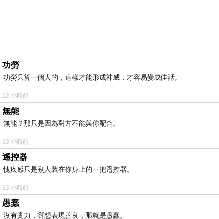
功勞
功勞只算一個人的，這樣才能形成神威，才容易變成佳話。
12 小時前
無能
無能？那只是因為對方不能與你配合。
13 小時前
遙控器
愧疚感只是别人装在你身上的一把遥控器。
13 小時前
愚蠢
沒有實力，卻想表現善良，那就是愚蠢。