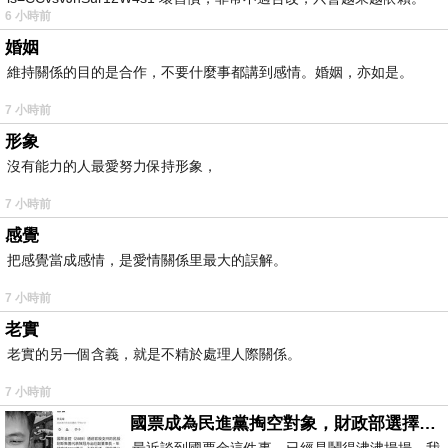
6 小時前
我害怕的
婚姻
維持關係的目的是合作，不要什麼事都講到感情。婚姻，亦如是。
7 小時前
形象
沒有能力的人最愛努力保持形象，
7 小時前
感覺
把感覺當成感情，是愛情關係里最大的誤解。
7 小時前
老實
老實的另一個含義，就是不精於處理人際關係。
7 小時前
國票成為民進黨掏空對象，財政部選擇性失憶
最近談到國票金這件事，已經是鬧得沸沸揚揚，我