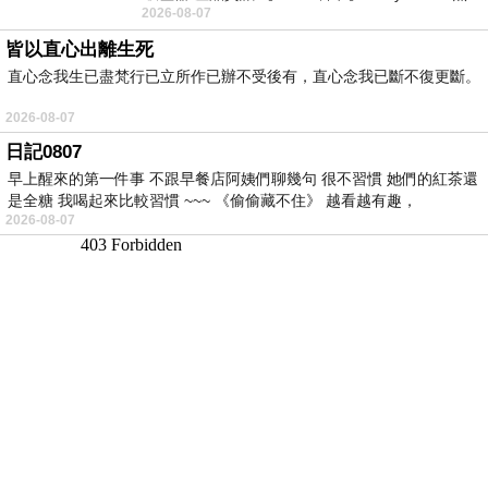
2026-08-07
線手持吸塵器評語： 能吸、能吹兼具兩
皆以直心出離生死
直心念我生已盡梵行已立所作已辦不受後有，直心念我已斷不復更斷。
2026-08-07
日記0807
早上醒來的第一件事 不跟早餐店阿姨們聊幾句 很不習慣 她們的紅茶還
是全糖 我喝起來比較習慣 ~~~ 《偷偷藏不住》 越看越有趣，
2026-08-07