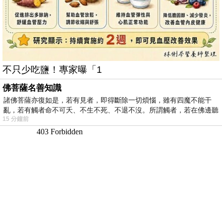
不只少吃鹽！專家曝「1
佛菩薩名善知識
諸佛菩薩亦復如是，若有見者，即得斷除一切煩惱，雖有四魔不能干
亂，若有觸者命不可夭、不生不死、不退不沒。所謂觸者，若在佛邊聽
15 分鐘前
受