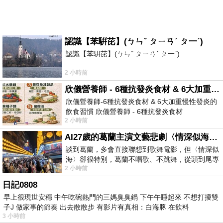
認識【苯騈芘】(ㄅㄣˇ ㄆㄧㄢˊ ㄆ一ˊ)
認識【苯騈芘】(ㄅㄣˇ ㄆㄧㄢˊ ㄆ一ˊ)
2 小時前
欣儀營養師 - 6種抗發炎食材 & 6大加重慢性發炎的飲食習慣
欣儀營養師-6種抗發炎食材 & 6大加重慢性發炎的
飲食習慣 欣儀營養師 - 6種抗發炎食材
2 小時前
https://www.facebook.com/photo/?fbid=147
AI27歲的葛蘭主演文藝悲劇〈情深似海〉 #戀上老電影 #葛蘭 #粟子
談到葛蘭，多會直接聯想到歌舞電影，但〈情深似
海〉卻很特別，葛蘭不唱歌、不跳舞，從頭到尾專
2 小時前
心演戲。拍攝期間，經常工作超過12個鐘
日記0808
早上很現世安穩 中午吃碗熱門的三媽臭臭鍋 下午午睡起來 不想打擾雙
子J 做家事的節奏 出去散散步 有影片有真相：白海豚 在飲料
3 小時前