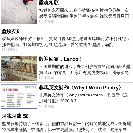
靈魂相願
知道你永不回來 悲痛心情難按捺 擁抱你最後一次
感受微弱體溫時 重逢盼望交給祢 祢說天國再見面
11 小時前
此刻忍淚說別離 他日靈魂再
藍玫友6
玫師妹玫師妹 妳不殺生，實屬可貴 妳也別老逗著蟑螂玩 妳不打死牠，
抓弄牠 這...打蟑螂當打地鼠 也是項可愛的遊戲？ 是說，滿院
11 小時前
歡迎回家，Lando！
三個星期前的週六，去伊利沙白市的寵物用品店購
買 Kylo 的零食。那家店有賣虎皮鸚鵡，我每次光
12 小時前
顧都會去看一下。他們偶爾會引進 C
非馬英文詩作〈Why I Write Poetry〉
非馬英文詩作〈Why I Write Poetry〉刊登于《芝
加哥时报》2026.8.7
12 小時前
阿我阿龍 58
監視行動持續了三個多月。他們或許只需一半的時間就能完成，但梅麗
特卻異常謹慎。或者說，比平常更謹慎。她找到了一艘特工處停泊在