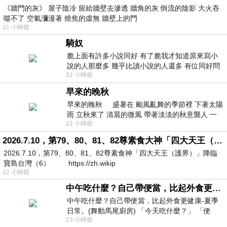
《牆門的灰》 屋子陰冷 留給牆壁去滲透 牆角的灰 倒流的陰影 大火吞
噬不了 空氣瀰漫著 燒焦的虛無 牆壁上的門
21 小時前
騎奴
脆上面有許多小說同好 有了脆我才知道原來寫小
說的人那麼多 幾乎比讀小說的人還多 有位同好問
22 小時前
了一個問題 她說為什麼高中文學獎的
早來的晚秋
早來的晚秋 盛暑在 颱風亂舞的季節裡 下著太陽
雨 立秋來了 清晨的微風 帶著淡淡的秋意襲人 一
22 小時前
下子 又被赤
2026.7.10，第79、80、81、82尊素食大神「四大天王（護界）」降臨寶島台灣（6）
2026.7.10，第79、80、81、82尊素食神「四大天王（護界）」降臨
寶島台灣（6） https://zh.wikip
22 小時前
中午吃什麼？自己帶便當，比起外食更健康-夏季日常。(舞動馬尾廚房)
中午吃什麼？自己帶便當，比起外食更健康-夏季
日常。(舞動馬尾廚房) 「今天吃什麼？」 「便
23 小時前
當？麵？還是炒飯？」 每天都在選擇