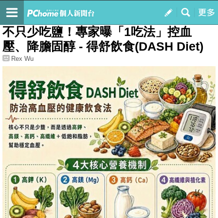
我的
最新文章
不只少吃鹽！專家曝「1吃法」控血
壓、降膽固醇 - 得舒飲食(DASH Diet)
Rex Wu