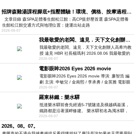
招牌森雞湯課程腳底+指壓體驗！環境、價格、按摩過程全紀錄，森SPA足體養生館松江館最新價格表
文章目錄 森SPA足體養生館松江館：高CP值舒壓首選 森SPA足體養
生館松江館交通方式與地理位置：捷運出站走路
2026-08-07
我最敬愛的老闆、遠見．天下文化創辦人高希均教授
我最敬愛的老闆、遠見．天下文化創辦人高希均教
授 遠見 HBR 社長楊瑪利 2026.08.06 我最敬愛的
2026-08-07
老闆、遠見．天下文化創辦人高希均教
電影眼眸2026 Eyes 2026 movie
電影眼眸2026 Eyes 2026 movie 導演: 廉智浩 編
劇 主演: 申敏兒 / 金南熙 / 李承勇 / 金英雅 電影眼
2026-08-07
眸2026描述攝影師徐珍因遺
羅東林鐵：樂水驛
抵達樂水驛前會先經過5-7號隧道及橫越碼崙溪，
鐵路都是沿著溪畔修建。 樂水驛初名為濁水驛，
2026-08-07
但因與臺鐵集集線車站同名，於1953
2026。08。07。
畫圖真的不適合我越畫越排斥看得懂就好了應該是說如果改天需要用到