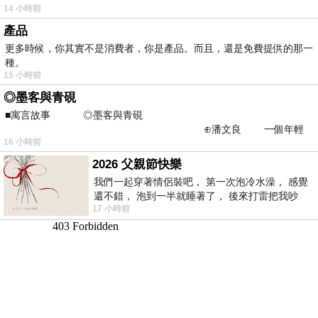
14 小時前
產品
更多時候，你其實不是消費者，你是產品。而且，還是免費提供的那一
種。
15 小時前
◎墨客與青硯
■寓言故事 ◎墨客與青硯
⊕潘文良 一個年輕
16 小時前
的墨客，在京城的古玩肆裡
2026 父親節快樂
我們一起穿著情侶裝吧， 第一次泡冷水澡， 感覺
還不錯， 泡到一半就睡著了， 後來打雷把我吵
17 小時前
醒， 手