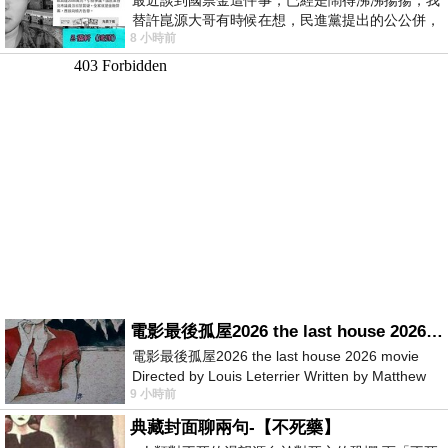
替許崑源大哥有時候在想，民進黨提出的公公併，
8 小時前
其實就是想要國庫通黨庫，鬧出最大的醜
電影最後孤屋2026 the last house 2026 movie
電影最後孤屋2026 the last house 2026 movie
Directed by Louis Leterrier Written by Matthew
9 小時前
Robinson Starring Greta Lee Wa
典藏封面聊兩句-【不死藥】