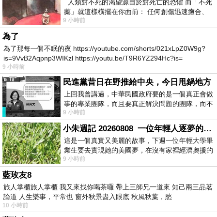
人類對不死的渴望源自於對死亡的恐懼 而「不死
藥」就這樣橫擺在你面前： 任何創傷迅速癒合、
9 小時前
停止衰老、痛覺消失…堪
為了
為了那每一個不眠的夜 https://youtube.com/shorts/021xLpZ0W9g?
is=9VvB2Aqpnp3WIKzl https://youtu.be/T9R6YZ294Hc?is=
9 小時前
民進黨昔日在野推給中央，今日甩鍋地方
上回我曾講過，中華民國政府要的是一個真正會做
事的專業團隊，而且要真正解決問題的團隊，而不
9 小時前
是只會到處甩鍋的雙標團隊，最近民進黨
小朱週記 20260808_一位年輕人逐夢的真實故事
這是一個真實又美麗的故事，下週一位年輕大學畢
業生要去實現她的美國夢，在沒有家裡經濟奧援的
9 小時前
情況下，靠著自我努力工作累積出國基
藍玫友8
旅人掌櫃旅人掌櫃 我又來找你喝茶囉 帶上三師兄一道來 知己兩三品茗
論道 人生樂事，平常也 窗外秋景盡入眼底 秋風秋葉，愁
10 小時前