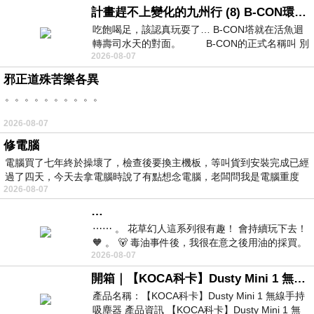
計畫趕不上變化的九州行 (8) B-CON環球塔
吃飽喝足，該認真玩耍了… B-CON塔就在活魚迴
轉壽司水天的對面。 B-CON的正式名稱叫 別
2026-08-07
邪正道殊苦樂各異
。。。。。。。。。。
2026-08-07
修電腦
電腦買了七年終於操壞了，檢查後要換主機板，等叫貨到安裝完成已經
過了四天，今天去拿電腦時說了有點想念電腦，老闆問我是電腦重度
2026-08-07
…
⋯⋯ 。 花草幻人這系列很有趣！ 會持續玩下去！
🧡 。 🐻 毒油事件後，我很在意之後用油的採買。
2026-08-07
前天購買了我之前就很愛
開箱｜【KOCA科卡】Dusty Mini 1 無線手持吸塵器
產品名稱：【KOCA科卡】Dusty Mini 1 無線手持
吸塵器 產品資訊 【KOCA科卡】Dusty Mini 1 無