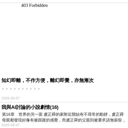
知幻即離，不作方便，離幻即覺，亦無漸次
。。。。。。。。。。
2026-08-07
我與AI討論的小說劇情(16)
第16章 世界的另一面 虞正舜的家附近開始有不尋常的動靜，虞正舜
母親都發現好像有被跟蹤的感覺，而虞正舜的父親則被要求請無薪假，
2026-08-07