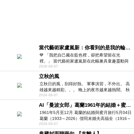
當代藝術家盧嵐新：你看到的是我的輪廓，還是你的故事？——藏在藍色裡的希望與光
💙 「我把自己藏在藍色裡，卻把希望留在光
裡。」 當代藝術家盧嵐新在此幅兼具童趣靈動與
2026-08-07
抽象韻味的新作中，用湛藍的羽翼般色塊包覆著
立秋的風
立秋日的風，刮得好熱。 軍事演習，不外出。 高
雄越來越精彩。。。 晚上的夜市越來越熱鬧。 秋
2026-08-07
天的風刮得很熱 夜遊消暑熱。。。
AI「曼波女郎」葛蘭1961年的結婚＋蜜月旅行 #戀上老電影 #葛蘭 #粟子
1961年5月至12月 葛蘭的結婚與蜜月旅行5月04日
葛蘭（1933～2026）偕同未婚夫高福全（1916～
2026-08-07
2004）乘郵輪赴倫敦6月15日於英國倫敦St.S
典藏封面聊兩句-【支離人】