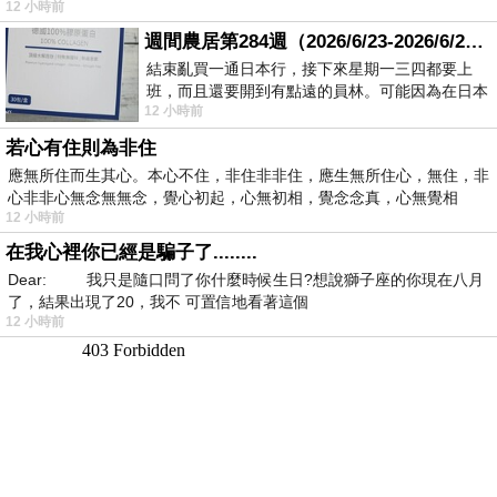
12 小時前
週間農居第284週（2026/6/23-2026/6/24) 夏至 金黃稻浪洋溢豐收喜悅
結束亂買一通日本行，接下來星期一三四都要上
班，而且還要開到有點遠的員林。可能因為在日本
12 小時前
花不少錢，星期一出門上班時，心裡沒有一
若心有住則為非住
應無所住而生其心。本心不住，非住非非住，應生無所住心，無住，非
心非非心無念無無念，覺心初起，心無初相，覺念念真，心無覺相
12 小時前
在我心裡你已經是騙子了........
Dear: 我只是隨口問了你什麼時候生日?想說獅子座的你現在八月
了，結果出現了20，我不 可置信地看著這個
12 小時前