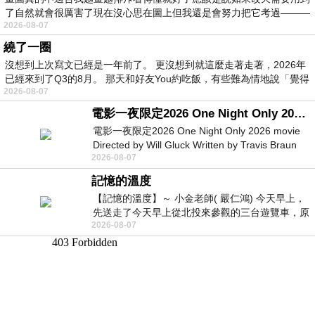
了自然就會很厲害了現在沒心思在圖上但我還是會努力把它考過———
2026-08-07
繞了一圈
沒想到上次寫文已經是一年前了。 更沒想到就這麼走著走著，2026年
已經來到了Q3的8月。 那天和好友You約吃飯，有些難為情地說「覺得
2026-08-07
電影一夜限定2026 One Night Only 2026 movie
電影一夜限定2026 One Night Only 2026 movie
Directed by Will Gluck Written by Travis Braun
2026-08-07
Starring Monica Barbaro
記憶的溫度
【記憶的溫度】～ 小金老師( 嚴仁鴻) 今天早上，
先送走了今天早上從北投來參觀的三台遊覽車，原
2026-08-07
以為展場已經差不多要安靜下來，卻發