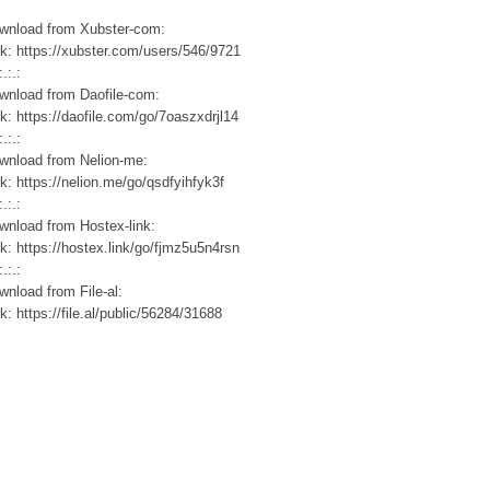
wnload from Xubster-com:
nk: https://xubster.com/users/546/9721
:.:.:
wnload from Daofile-com:
nk: https://daofile.com/go/7oaszxdrjl14
:.:.:
wnload from Nelion-me:
nk: https://nelion.me/go/qsdfyihfyk3f
:.:.:
wnload from Hostex-link:
nk: https://hostex.link/go/fjmz5u5n4rsn
:.:.:
wnload from File-al:
k: https://file.al/public/56284/31688