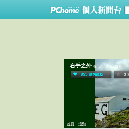
右手之外
看、讀、思考、書寫
855
3
愛的鼓勵
首頁
活動