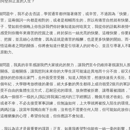
 如何堅持正直的人生？
1個問題中，我不必去否認，學習通常都伴隨著痛苦，或辛苦。不過因為「快樂
痛苦」這兩個詞一向都是相對的，或者是相輔而生的，所以有痛苦自然就有快樂
例子，譬如前些個晚上你告訴我們你好像知道如何唸英文，我從你的語氣和表情
以感受到你幾年來痛苦的挖掘之後，終於探出一絲光亮的快樂。這種快樂，你要
惜、把握，並且細心去體會，因為這就是痛苦的報酬，也是更多快樂的開始。而
領悟這兩者之間的關係，你將會知道什麼是引領著人的好奇心、並且引導著人不
的原動力。
2個問題，我真的非常感謝我們大家彼此的努力，讓我們至今仍維持著很讓別人
好關係。這種關係，讓我想到未來你的大學生涯可能遠赴異地而十分不捨，卻又
能盡快的把你推出家門，去外面受苦受難，知道人間疾苦，然後快速長大長壯。
那個年紀，大學聯考放榜後的暑假，絕大多數的男生都得上成功嶺受2個月的軍
感受不自由的集體生活方式，忍耐惡劣的環境、放身體被折磨、讓尊嚴被踐踏，
成為一個很不一樣的人(我記得我滿口他X的三字經髒話，幾個月後才收歛)。
，或者不幸，不必去接受軍事訓練，但無論如何，上大學就將被投入陌生的環境
你媽媽討論，說當年我獨自南下台南，沒有也不需要任何人陪，但可能如此放你
？這種猶豫的心理，希望你知道，但你應該不會知道。
後，我以為這才是最重要的課題：正直。如果我希望對你能有一絲一毫的影響，