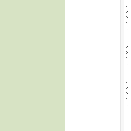
:-:
:-:
:-:
:-:
:-:
:-:
:-:
:-:
:-:
:-:
:-:
:-:
:-:
:-:
:-:
:-:
:-:
:-:
:-:
:-: