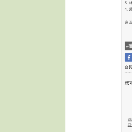
3.
4.
這
#
台
您
遊
與