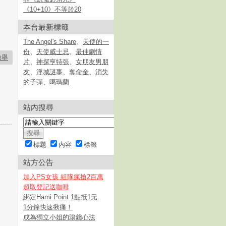
《10+10》不等於20
本台最新標籤
The Angel's Share
、
天使的一
份
、
天使威士忌
、
最佳劇情
檢舉
片
、
神探亨特張
、
女朋友男朋
友
、
浮城謎事
、
奪命金
、
消失
的子彈
、
噶瑪蘭
站內搜尋
標題
內容
標籤
站方公告
加入PS女孩 組隊瘋搶2百萬
超取登記送咖啡
綁定Hami Point 1點抵1元
1分鐘快速揪痛！
成為獨立小姐的滾錢心法