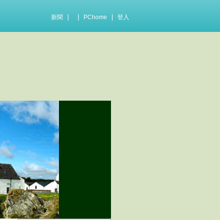
|
|
|
新聞
PChome
登入