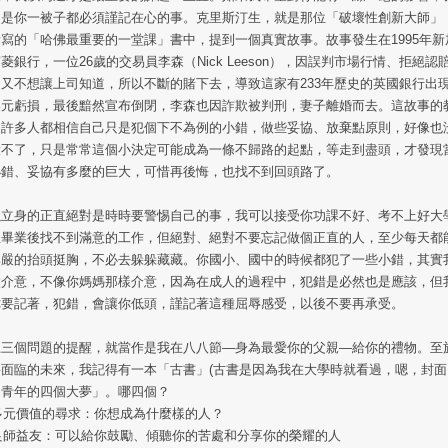
這是你一被子都必須謹記在心的事。克里斯汀生，就是那位「破壞性創新大師」
寫的「哈佛最重要的一堂課」書中，提到一個真實故事。故事發生在1995年新
菱銀行，一位26歲的交易員李森（Nick Leeson），因誤判市場行情、拒絕認
又不想讓上司知道，所以不斷的賭下去，導致這家有233年歷史的英國銀行出現
美元虧損，最後黯然宣布倒閉，李森也因詐欺被判刑，妻子離婚而去。這故事的
，許多人都相信自己只是犯個下不為例的小錯，做些妥協、放棄點原則，好像也
大不了，只是常常這個小決定可能成為一條不歸路的起點，等走到盡頭，才發現
小錯、妥協有多麼的巨大，可惜再後悔，也找不到回頭路了。
以立身的正直絕對是時時要警惕自己的事，我可以接受你功課不好、考不上好大
至畢業後找不到滿意的工作，但絕對、絕對不要忘記做個正直的人，至少每天都
尊嚴的抬頭挺胸，不必去躲躲藏藏。你國小、國中的時候都犯了一些小錯，其實
太介意，不像你媽媽那樣介意，因為在成人的過程中，犯錯是必然也是應該，但
你要記著，犯錯，會讓你低頭，謹記著這種屈辱感受，以後不要再承受。
上三個問題的提醒，就當作是我在八八節—身為最愛你的父親—給你的禮物。至
將面臨的未來，我記得有一本「古書」(古書是因為我在大學時就看過，嗯，封面
「青年的四個大夢」。哪四個？
 多元價值的尋求：你想成為什麼樣的人？
 良師益友：可以給你鼓勵、傾聽你的苦處和分享你的榮耀的人