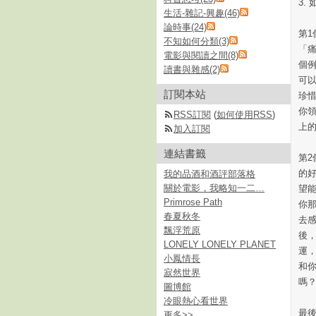
3.
生活-雜記-興趣(46)
論時事(24)
第
不知如何分類(3)
「
電影與閱讀之間(8)
個
讀書與雜感(2)
可
訂閱本站
珍
你
RSS訂閱
(
如何使用RSS
)
上
加入訂閱
連結書籤
第
的
我的品酒和酒評部落格
關於電影，我略知一二…
望
Primrose Path
你
春夏秋冬
去
飄浮荒原
後，
LONELY LONELY PLANET
運
小鳳情長
和
寂然世界
嗎
圖博館
冷眼熱心看世界
最
更多
>>