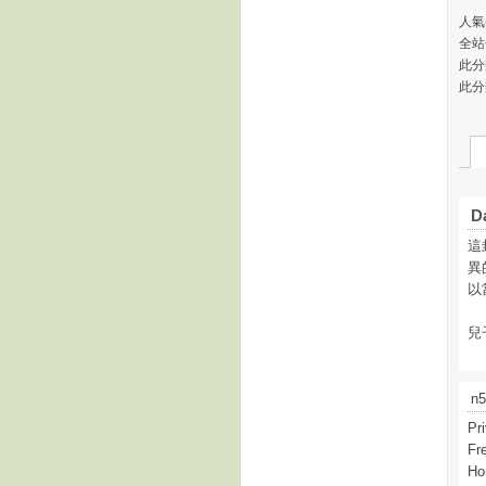
人氣(
全站
此分
此分
D
這
異
以
兒
n5
Pr
Fr
Ho