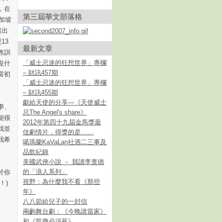
，在
第三屆華文部落格
加坡
賠出
13
最新文章
教訓
「威士忌迷的狂想世界」專欄
沒什
– 財訊457期
當初
「威士忌迷的狂想世界」專欄
– 財訊455期
獻給天使的分享—《天使威士
學、
忌The Angel's share》
能很
2012年第四十九屆金馬獎最
我並
佳劇情片，得獎的是……
我希
噶瑪蘭KaVaLan社酒二三事及
品飲紀錄
美國武俠小說 － 我讀李查德
的「浪人系列」
於你
視野：為什麼我不看《那些
！)
年》
八八節給兒子的一封信
兩齣舞台劇：《今晚誰當家》
和《凱撒必須死》