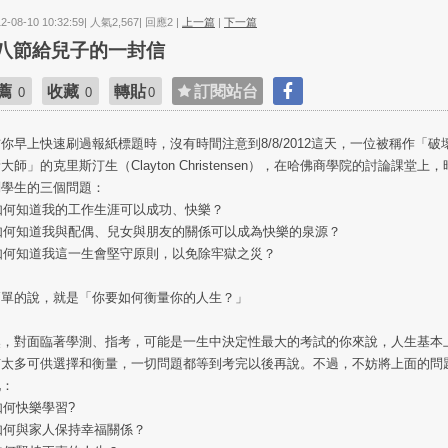
12-08-10 10:32:59| 人氣2,567| 回應2 |
上一篇
|
下一篇
八節給兒子的一封信
薦
收藏
轉貼
訂閱站台
0
0
0
你早上快速刷過報紙標題時，沒有時間注意到8/8/2012這天，一位被稱作「破
大師」的克里斯汀生（Clayton Christensen），在哈佛商學院的討論課堂上
問學生的三個問題：
 如何知道我的工作生涯可以成功、快樂？
 如何知道我與配偶、兒女與朋友的關係可以成為快樂的泉源？
 如何知道我這一生會堅守原則，以免除牢獄之災？
簡單的說，就是「你要如何衡量你的人生？」
然，對面臨著學測、指考，可能是一生中決定性最大的考試的你來說，人生基本
有太多可供選擇和衡量，一切問題都等到考完以後再說。不過，不妨將上面的問
化：
 如何快樂學習?
 如何與家人保持幸福關係？