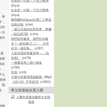
生命是一坨屎 – 巧克力戰爭
,
(iniya)
生命是一坨屎 – 巧克力戰爭
,
」、
(iniya)
。舉
噶瑪蘭KaVaLan社酒二三事及
中，
品飲紀錄
, (cfwt)
好好
「威士忌迷的狂想世界」專欄
一旦
– 財訊457期
, (cxfw)
斷向
我們從何處來、我們往何處
去？- 讀尤薩(之二)：「天堂
在另一個街角」
, (s387)
人依自我的形象造神 —《永
羨慕
生樹》
, (ml79)
很希
一個傻瓜與三個小朋友
,
我在
(n780)
訓，
告假
, (ctr9)
下山
大選中的賽局理論觀察
, (98pl)
你很幸
《10+10》不等於20
, (z3561)
。我
華文部落格決選入圍
去
我希