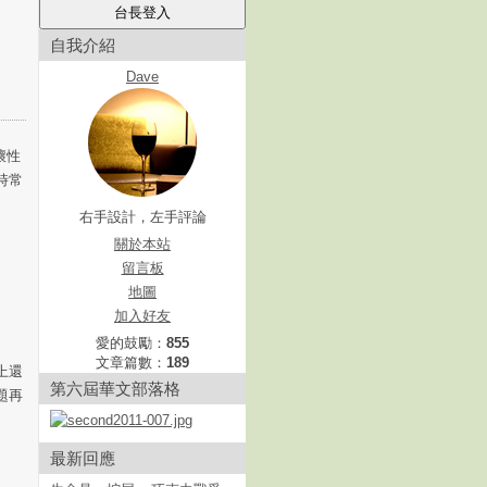
自我介紹
Dave
壞性
，時常
右手設計，左手評論
關於本站
留言板
地圖
加入好友
愛的鼓勵：
855
文章篇數：
189
上還
第六屆華文部落格
題再
最新回應