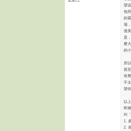
望
他所
的霸
場，
億
是
麼
的
所
甚
有
不
望
以
即
叫
1.
2.