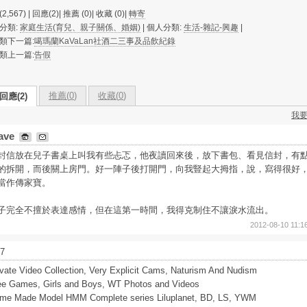
2,567) | 回應(2)| 推薦 (
0
)| 收藏 (
0
)|
轉寄
分類:
家庭生活(育兒、親子關係、婚姻)
| 個人分類:
生活-雜記-興趣
|
類下一篇:
噶瑪蘭KaVaLan社酒二三事及品飲紀錄
類上一篇:
告假
推薦(
0
)
收藏(
0
)
回應(2)
我
ave
封信放在兒子書桌上叫我有些忐忑，他夜讀回來後，放下書包、看見信封，有
的拆開，而後關上房門。好一陣子後打開門，向我豎起大拇指，說，寫得很好
當作傳家寶。
子完全不擅於表達感情，但在這第一時間，我得克制住不讓淚水流出。
2012-08-10 11:1
7
ivate Video Collection, Very Explicit Cams, Naturism And Nudism
ee Games, Girls and Boys, WT Photos and Videos
me Made Model HMM Complete series Liluplanet, BD, LS, YWM