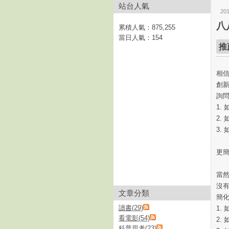
站台人氣
20
八
累積人氣：
875,255
當日人氣：
154
推
相信
創新
詢
1.
2.
3.
更
當
沒
文章分類
簡
讀書(29)
1.
看電影(54)
2.
科普思考(23)