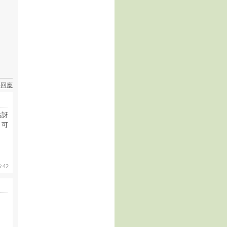
要回應
點訝
，可
6:42