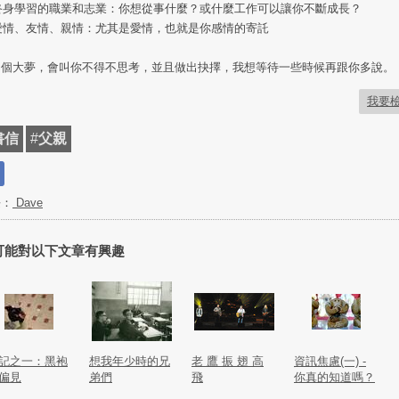
 終身學習的職業和志業：你想從事什麼？或什麼工作可以讓你不斷成長？
 愛情、友情、親情：尤其是愛情，也就是你感情的寄託
四個大夢，會叫你不得不思考，並且做出抉擇，我想等待一些時候再跟你多說。
我要
書信
#
父親
長：
Dave
可能對以下文章有興趣
記之一：黑袍
想我年少時的兄
老 鷹 振 翅 高
資訊焦慮(一) -
偏見
弟們
飛
你真的知道嗎？