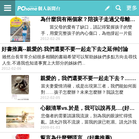
大老婆俱樂部
訂閱
我的
為什麼我有兩個家？陪孩子走過父母離婚的傷心路........(好書推薦）
當父母的愛有了缺口，請記得緊握孩子的雙
手，用愛完整孩子的內心傷口，為他撐起一片藍
2012-02-26
天！ 「爸爸、...
好書推薦--親愛的.我們還要不要一起走下去之延伸討論
雖然台長常常介紹很多相關的書籍希望可以幫助姊妹們多點方向去尋找
人生.不過我也知道事實上大部分的姊妹們...
2012-02-06
親愛的，我們還要不要一起走下去？....（好書推薦）
當夫妻愛情消褪，或是出現第三者，我們能如何面
對……孩子怎麼辦？未來怎麼辦？我該怎麼
2012-02-05
辦？ 委屈不能求...
心願清單vs.於是，我可以說再見....(好書推薦)
悲傷者的需要請讓我流淚，別為我的眼淚忙得慌
亂。請允許我不流淚，當我的淚已乾凅。請允許我
2009-01-03
拒絕一些提議，...
誓言為什麼變謊言...(好書推薦)