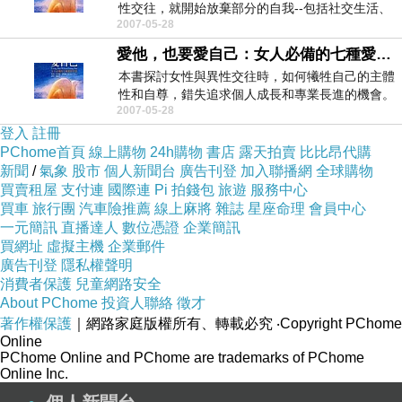
性交往，就開始放棄部分的自我--包括社交生活、
2007-05-28
獨處時...
愛他，也要愛自己：女人必備的七種愛情智慧....(好書推薦)
本書探討女性與異性交往時，如何犧牲自己的主體
性和自尊，錯失追求個人成長和專業長進的機會。
2007-05-28
作者累積...
登入
註冊
PChome首頁
線上購物
24h購物
書店
露天拍賣
比比昂代購
新聞
/
氣象
股市
個人新聞台
廣告刊登
加入聯播網
全球購物
買賣租屋
支付連
國際連
Pi 拍錢包
旅遊
服務中心
買車
旅行團
汽車險推薦
線上麻將
雜誌
星座命理
會員中心
一元簡訊
直播達人
數位憑證
企業簡訊
買網址
虛擬主機
企業郵件
廣告刊登
隱私權聲明
消費者保護
兒童網路安全
About PChome
投資人聯絡
徵才
著作權保護
｜網路家庭版權所有、轉載必究
‧Copyright PChome
Online
PChome Online and PChome are trademarks of PChome
Online Inc.