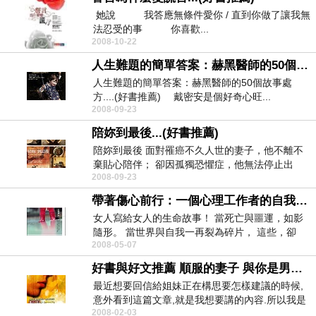
她說 我答應無條件愛你 / 直到你做了讓我無
法忍受的事 你喜歡...
2008-10-22
人生難題的簡單答案：赫黑醫師的50個故事處方....(好書推薦)
人生難題的簡單答案：赫黑醫師的50個故事處
方....(好書推薦) 戴密安是個好奇心旺...
2008-09-23
陪妳到最後...(好書推薦)
陪妳到最後 面對罹癌不久人世的妻子，他不離不
棄貼心陪伴； 卻因孤獨恐懼症，他無法停止出
2008-09-23
軌...
帶著傷心前行：一個心理工作者的自我療癒故事...(好書推薦)
女人寫給女人的生命故事！ 當死亡與噩運，如影
隨形。 當世界與自我一再裂為碎片， 這些，卻
2008-05-07
成...
好書與好文推薦 順服的妻子 與你是男人的愛侶還是母親
最近想要回信給姐妹正在構思要怎樣建議的時候,
意外看到這篇文章,就是我想要講的內容.所以我是
2008-02-03
先看到這篇...