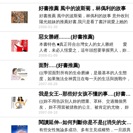
好書推薦 風中的波斯菊，林傌利的故事
好書推薦 風中的波斯菊，林傌利的故事 意外收到
陽光姐妹的推薦好書,我只是看了書評就愛上她的
2008-01-30
生...
惡女勝經........(好書推薦)
本書特色 ■真正符合台灣女人的女人勝經 愛
人者，未必人恆愛之，這年頭想要掌握男人，妳...
2008-01-09
面對.....(好書推薦)
(((學習面對所有的生命磨練，是最基本的人生態
度，如果無法全神貫注在每一天的生活與挑戰中，
2007-08-26
又如何得到...
我是女王--那些好女孩不懂的事....(好書推薦)
(((妳不用告訴別人妳的體重、罩杯、交過幾個男
友， 妳不用當被拯救的公主、被肯定的尤物， 妳
2007-08-10
不必...
閱讀延伸--如何判斷你是不是((消失的女人))?
有些女性無論多成功、多有主見或權勢，一旦跟異