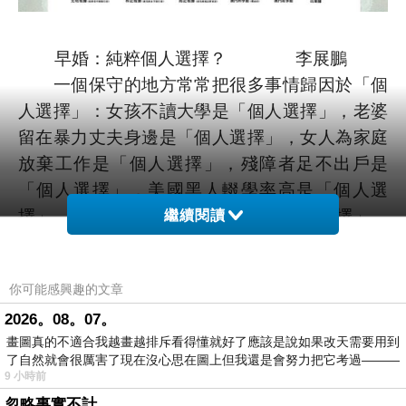
早婚：純粹個人選擇？ 李展鵬
一個保守的地方常常把很多事情歸因於「個
人選擇」：女孩不讀大學是「個人選擇」，老婆
留在暴力丈夫身邊是「個人選擇」，女人為家庭
放棄工作是「個人選擇」，殘障者足不出戶是
「個人選擇」，美國黑人輟學率高是「個人選
擇」，中東國家的女子做妾侍是「個人選擇」。
繼續閱讀
也許就有人要爭拗，妻子為家庭放棄事業是偉大
之舉，被打的老婆忍氣吞聲是基於愛情，怎麼不
你可能感興趣的文章
是個人選擇？
的確，她們大概沒有被槍械脅逼，但是，總
2026。08。07。
畫圖真的不適合我越畫越排斥看得懂就好了應該是說如果改天需要用到
有某種社會結構、文化氛圍影響她們，令她們作
了自然就會很厲害了現在沒心思在圖上但我還是會努力把它考過———
出某種選擇，又或是，她們根本沒多少選擇可
9 小時前
言。
忽略事實不計