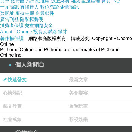
買車
旅行團
汽車險推薦
線上麻將
雜誌
星座命理
會員中心
然沒條件結婚。但請別忘記，晚婚不婚的現象早
一元簡訊
直播達人
數位憑證
企業簡訊
在種種經濟危機之前已經出現，不是最近十年八
買網址
虛擬主機
企業郵件
載的事。
廣告刊登
隱私權聲明
消費者保護
兒童網路安全
因此，文化因素亦不可忽視，那就是婚姻制
About PChome
投資人聯絡
徵才
度越來越不吸引了。歐美國家離婚率高企，單身
著作權保護
｜網路家庭版權所有、轉載必究
‧Copyright PChome
人口百分比上升，以及出生率的低迷，正正
顯示
Online
PChome Online and PChome are trademarks of PChome
核心家庭的觀念已經逐漸瓦解。這除了仍有一定
Online Inc.
經濟因素（例如樓價及生兒育女的成本太高），
個人新聞台
還有生活方式與人生態度的改變：在生涯規劃的
菜單中，結婚生子已經不是唯一的選項，亦不是
快速發文
最新文章
最吸引的選項。
心情雜記
美食饗宴
今天，越來越多女性覺得家庭影響事業，越
來越多人嚮往自由的獨身生活，越來越多人相信
藝文欣賞
旅遊玩家
沒有家庭的人生會有更多可能性，越來越多人認
社會萬象
影視娛樂
為家庭制度與多元的情慾觀不可共存；沒有成家
的人有更多空間去周遊列國探索人生，或辭去工