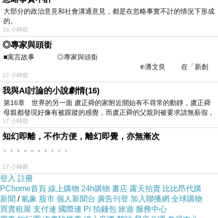
就像在封建時代，因為不願紥腳而反抗、甚
大部分的政治意見和社會溝通意見，都是在忽略事實不計的情況下形成
的。
至離家出走的例子不是沒有，但很多人是乖乖
18 小時前
的、自願的接受紥腳。為什麼？因為不紥腳的女
◎專家與頭銜
子會找不到老公，被眾人恥笑，這種女人在當時
■寓言故事 ◎專家與頭銜
是幾乎沒有前途的。她的「自願」，並不是在有
⊕潘文良 在「新創
22 小時前
之谷」裡——
充分選擇的情況下的自願，而往往是認命的、沒
我與AI討論的小說劇情(16)
有選擇下的「自願」。
第16章 世界的另一面 虞正舜的家附近開始有不尋常的動靜，虞正舜
現今社會的減肥潮流也是如此，沒有人逼我
母親都發現好像有被跟蹤的感覺，而虞正舜的父親則被要求請無薪假，
們減肥，是人群對肥人的目光、傳媒對肥人的毒
17 小時前
舌，還有社會對肥人的恐嚇──肥人難找到伴侶與
知幻即離，不作方便，離幻即覺，亦無漸次
。。。。。。。。。。
工作，使得眾人「自願」去減肥的。
所以，當全世界發達地區的人都晚婚不婚、
17 小時前
晚育不育，而澳門人卻越來越早婚生子，這種
登入
註冊
PChome首頁
線上購物
24h購物
書店
露天拍賣
比比昂代購
「自願」背後也有社會文化因素。當然，如歐洲
新聞
/
氣象
股市
個人新聞台
廣告刊登
加入聯播網
全球購物
及日本，經濟不景導致收入下跌甚至是失業，自
買賣租屋
支付連
國際連
Pi 拍錢包
旅遊
服務中心