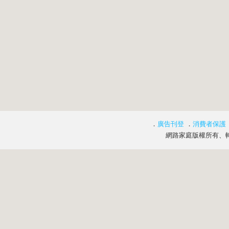
．
廣告刊登
．
消費者保護
網路家庭版權所有、轉載必究 