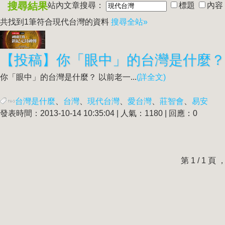
搜尋結果
站內文章搜尋：
標題
內容
共找到1筆符合
現代台灣
的資料
搜尋全站»
【投稿】你「眼中」的台灣是什麼？
你「眼中」的台灣是什麼？ 以前老一...
(詳全文)
台灣是什麼
、
台灣
、
現代台灣
、
愛台灣
、
莊智會
、
易安
發表時間：2013-10-14 10:35:04 | 人氣：1180 | 回應：0
第 1 / 1 