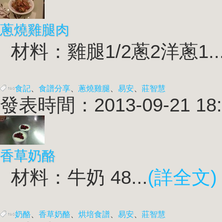
蔥燒雞腿肉
材料：雞腿1/2蔥2洋蔥1..
食記
、
食譜分享
、
蔥燒雞腿
、
易安
、
莊智慧
發表時間：2013-09-21 18:
香草奶酪
材料：牛奶 48...
(詳全文)
奶酪
、
香草奶酪
、
烘培食譜
、
易安
、
莊智慧