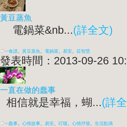
黃豆蒸魚
電鍋菜&nb...
(詳全文)
食譜
、
黃豆蒸魚
、
電鍋菜
、
易安
、
莊智慧
發表時間：2013-09-26 10:
一直在做的蠢事
相信就是幸福，蝴...
(詳全
蠢事
、
心情故事
、
易安
、
叮噹
、
心情抒發
、
生活點滴