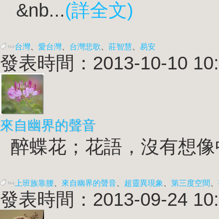
&nb...
(詳全文)
台灣
、
愛台灣
、
台灣悲歌
、
莊智慧
、
易安
發表時間：2013-10-10 10:
來自幽界的聲音
醉蝶花；花語，沒有想像中的
上班族靠腰
、
來自幽界的聲音
、
超靈異現象
、
第三度空間
、
發表時間：2013-09-24 10: