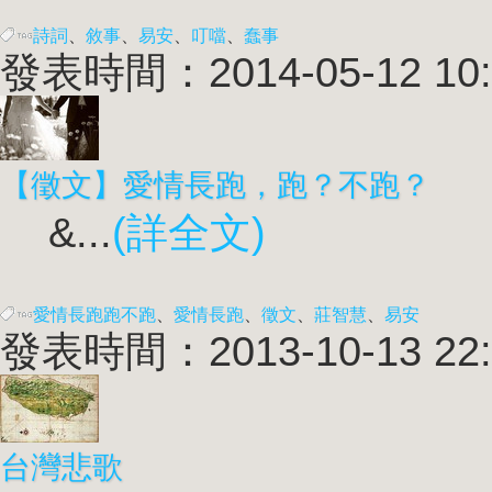
詩詞
、
敘事
、
易安
、
叮噹
、
蠢事
發表時間：2014-05-12 10:
【徵文】愛情長跑，跑？不跑？
&...
(詳全文)
愛情長跑跑不跑
、
愛情長跑
、
徵文
、
莊智慧
、
易安
發表時間：2013-10-13 22:
台灣悲歌