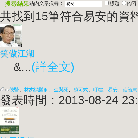
搜尋結果
站內文章搜尋：
標題
內容
共找到15筆符合
易安
的資
笑傲江湖
&...
(詳全文)
俠醫
、
林杰樑醫師
、
生與死
、
趙可式
、
叮噹
、
易安
、
莊智慧
發表時間：2013-08-24 23: