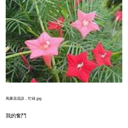
蔦蘿花花語，忙碌.jpg
我的奮鬥