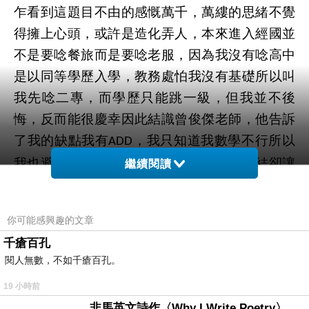
乍看到這題目不由的感慨萬千，萬縷的思緒不覺
得擁上心頭，或許是造化弄人，本來進入經國並
不是要唸餐旅而是要唸老服，因為我沒有唸高中
是以同等學歷入學，教務處怕我沒有基礎所以叫
我先唸二專，而學歷只能跳一級，但我並不後
悔，反而能很慶幸因此結識曾俊傑老師，他告訴
了我的缺點我有
，我只知道我數學不行所以
ADD
我也避免從事這方面的工作，但這樣的聯結卻讓
繼續閱讀
我想起我最不願回想
的過去。
你可能感興趣的文章
其實傷我最深的不是學校而是家庭，人人都
千瘡百孔
說家庭是子女的避風港，是溫暖的地方但對我卻
閱人無數，不如千瘡百孔。
不是，小時候我媽說我很難帶所以我一直住在陳
19 小時前
媽媽家
並不是奶媽而是鄰居
，那時候我媽生三
(
)
非馬英文詩作〈Why I Write Poetry〉