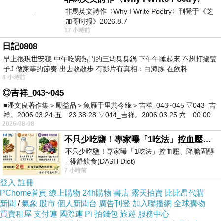
個，有一個哥哥和弟弟我們都差一歲，一直到我
非馬英文詩作〈Why I Write Poetry〉刊登于《芝
六歲才回家，這時我又多一個妹妹，總是吵架和
加哥时报》2026.8.7
17 小時前
打架，八歲開始學做家事，其實我最不喜歡的就
日記0808
是煮菜，洗碗，因為打破碗盤會被打，為什麼我
早上很現世安穩 中午吃碗熱門的三媽臭臭鍋 下午午睡起來 不想打擾雙
的動作會著麼快，因為我媽要是回來沒做完，還
子J 做家事的節奏 出去散散步 有影片有真相：白海豚 在飲料
是會被打，我媽只有國小畢業也根本不會帶小
8 小時前
◎吉祥_043~045
孩，我和我媽只差十九歲，上了國中因為理科不
■潘文良著作集＞勵益品＞魚雁千里共今緣＞吉祥_043~045 ▽043_吉
會，而我媽一直和我們說家裡沒錢，所以不能念
祥。2006.03.24.五 23:38:28 ▽044_吉祥。2006.03.25.六 00:00:
私立學校只能念公立的，所以我放棄升學，讓我
2026-08-08
不只少吃鹽！專家曝「1吃法」控血壓、降膽固醇 - 得舒飲食(DASH Diet)
哥唸，因為它考上建中，我爸也和我說，我把妳
不只少吃鹽！專家曝「1吃法」控血壓、降膽固醇
養到十七、八，因該有能力養活自己，他十五歲
- 得舒飲食(DASH Diet)
就出社會了，頓時我渴望離開家庭，總覺得離開
7 小時前
https://www.facebook.com/dietitiansophia/posts/p
登入
註冊
一切噩夢就會結束，每天看求職欄的廣告心裡盼
PChome首頁
線上購物
24h購物
書店
露天拍賣
比比昂代購
著會有奇蹟，果然皇天不負苦心人；求職欄寫
新聞
/
氣象
股市
個人新聞台
廣告刊登
加入聯播網
全球購物
買賣租屋
支付連
國際連
Pi 拍錢包
旅遊
服務中心
著，缺護士一名，學歷不拘，有無經驗均可，電