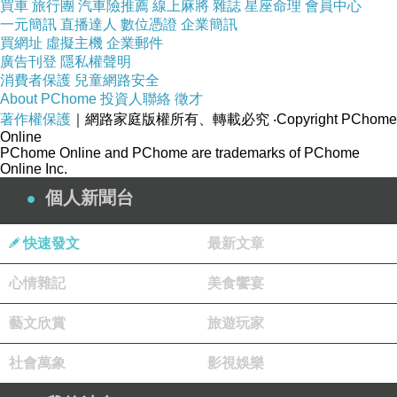
買車
旅行團
汽車險推薦
線上麻將
雜誌
星座命理
會員中心
洽
。我當然飛奔過去，第二天我和父親說，
……….
一元簡訊
直播達人
數位憑證
企業簡訊
買網址
虛擬主機
企業郵件
我找到工作了我要去上班，我父親冷冷的回了一
廣告刊登
隱私權聲明
句〝喔〞，就這樣開始了我自以為快樂的人生，
消費者保護
兒童網路安全
About PChome
投資人聯絡
徵才
怎知〝工作〞也是一條漫長的旅程。
著作權保護
｜網路家庭版權所有、轉載必究
‧Copyright PChome
就這樣斷斷續續工作了十二年，噩夢終於來
Online
PChome Online and PChome are trademarks of PChome
了，〝醫藥分業〞，衛生署下令查照，被迫回去
Online Inc.
避風頭，等了三個月，奇怪怎沒有通知上班？才
個人新聞台
知道不對勁，突然間我要做什麼？在醫院十二
年，還會什麼？我放聲大哭，為什麼老天爺對我
快速發文
最新文章
這樣？我該何去何從？
心情雜記
美食饗宴
人說：「屋漏偏逢連夜雨」，我父親去世了，
最小的妹妹在上國中和我差十六歲，這時我卻很
藝文欣賞
旅遊玩家
鎮定，唯一擔心是喪葬費。兄弟姊妹坐著相望，
社會萬象
影視娛樂
因為大家都沒錢，我父親把所有現金都給了我最