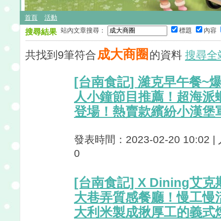
首頁
活動
站內文章搜尋：
標題
內容
搜尋結果
成大商圈
共找到9筆符合
的資料
搜尋全
[台南食記] 濰克早午餐
人小鐘節目推薦！超海派
登場！熱賣款繽紛小漢堡
發表時間：2023-02-20 10:02 
0
[台南食記] X Dining
大巷弄質感餐廳！慢工慢
大利米製成揪厚工的義式