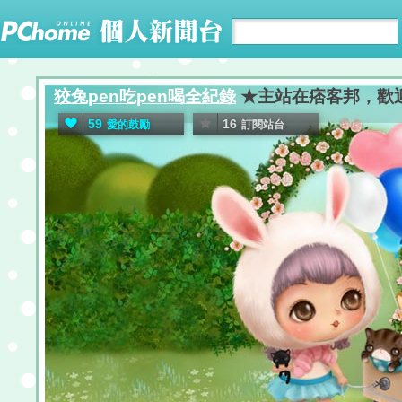
狡兔pen吃pen喝全紀錄
★主站在痞客邦，歡迎南部
59
16
愛的鼓勵
訂閱站台