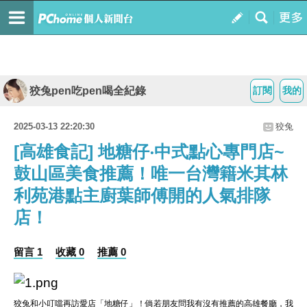
狡兔pen吃pen喝全紀錄
訂閱
我的
2025-03-13 22:20:30
狡兔
[高雄食記] 地糖仔‧中式點心專門店~
鼓山區美食推薦！唯一台灣籍米其林
利苑港點主廚葉師傅開的人氣排隊
店！
留言 1
收藏 0
推薦 0
狡兔和小叮噹再訪愛店「地糖仔」！倘若朋友問我有沒有推薦的高雄餐廳，我