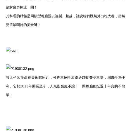
絕對會力捧這一間！
其料理的精髓是同類型餐廳難以複製、超越，話說咱們既然外出吃大餐，當然
要選最獨特的美食呀！
該店坐落於高雄美術館附近，可將車輛停放路邊或收費停車場，周邊停車便
利。它於2013年開業至今，人氣依舊紅不讓！一間餐廳能挺過十年真的不簡
單！