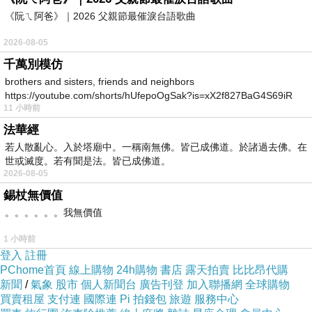
《阮ㄟ阿爸》｜2026 父親節最催淚台語歌曲
店景照，當時燈尚未全開。
2026-08-05
千萬別模仿
brothers and sisters, friends and neighbors
https://youtube.com/shorts/hUfepoOgSak?is=xX2f827BaG4S69iR
11 小時前
https
氛圍溫馨，那熟悉的喜氣紅色桌面，讓狡兔十分欣賞！拍照時相當顯色，超想
法華經
扛一張回家！XD
若人散亂心。入於塔廟中。一稱南無佛。皆已成佛道。於諸過去佛。在
世或滅度。若有聞是法。皆已成佛道。
2026-08-05
錫杖無價值
。。。。。。我無價值
1 小時前
初來乍到的朋友，若不清楚老闆葉偉志也就是主廚葉師傅的來歷，不妨閱覽牆
登入
註冊
PChome首頁
線上購物
24h購物
書店
露天拍賣
比比昂代購
上的簡介！
新聞
/
氣象
股市
個人新聞台
廣告刊登
加入聯播網
全球購物
買賣租屋
支付連
國際連
Pi 拍錢包
旅遊
服務中心