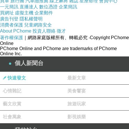
買車
旅行團
汽車險推薦
線上麻將
雜誌
星座命理
會員中心
一元簡訊
直播達人
數位憑證
企業簡訊
買網址
虛擬主機
企業郵件
廣告刊登
隱私權聲明
消費者保護
兒童網路安全
葉師傅的出身是台南白河農家子弟，他15歲入行，從學徒晉升為大廚絕非偶
About PChome
投資人聯絡
徵才
然，一路走來勤勤懇懇，精益求精不斷提升自己，將他對料理的熱忱與美學的
著作權保護
｜網路家庭版權所有、轉載必究
‧Copyright PChome
Online
涵養發揮得淋漓盡致！
PChome Online and PChome are trademarks of PChome
Online Inc.
個人新聞台
快速發文
最新文章
這些文字都是豐厚的資歷！葉師傅早年輾轉待過多間五星級大飯店，工作之餘
心情雜記
美食饗宴
還抽空出書甚至取得高餐碩士學位，令人欽佩不已。
藝文欣賞
旅遊玩家
他隻身遠赴新加坡、韓國、中國大陸、香港等地任職或習藝，受重用成為香港
知名「利苑酒家」新加坡分店的主廚，而利苑酒家是連續二十幾年都摘星的米
社會萬象
影視娛樂
其林餐廳！