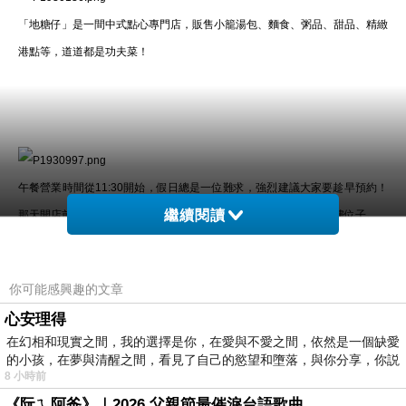
「地糖仔」是一間中式點心專門店，販售小籠湯包、麵食、粥品、甜品、精緻
港點等，道道都是功夫菜！
午餐營業時間從11:30開始，假日總是一位難求，強烈建議大家要趁早預約！
繼續閱讀
那天開店前，我聽見店員回覆現場登記的來客，一樓已訂滿只剩二樓位子。
稍後親眼見到好幾組顧客陸續出現，當中還有行動不便的高齡長輩，狡兔完全
可以理解那種想把好東西跟家人分享的心境！
你可能感興趣的文章
心安理得
在幻相和現實之間，我的選擇是你，在愛與不愛之間，依然是一個缺愛
的小孩，在夢與清醒之間，看見了自己的慾望和墮落，與你分享，你説
8 小時前
《阮ㄟ阿爸》｜2026 父親節最催淚台語歌曲
外頭的人潮洶湧蓄勢待發，狡兔又厚著臉皮，央求店員讓我先溜進去搶拍幾張