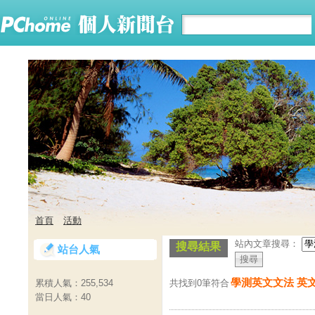
首頁
活動
站內文章搜尋：
搜尋結果
站台人氣
學測英文文法 英文
共找到0筆符合
累積人氣：
255,534
當日人氣：
40