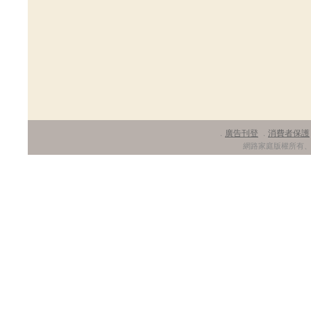
廣告刊登
消費者保護
．
．
網路家庭版權所有、轉載必究