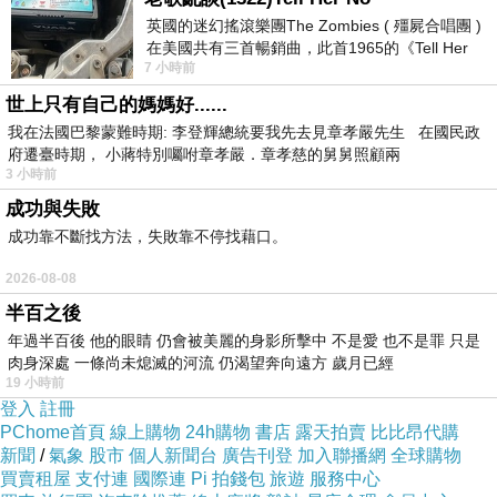
英國的迷幻搖滾樂團The Zombies ( 殭屍合唱團 )
在美國共有三首暢銷曲，此首1965的《Tell Her
7 小時前
No》即為其中之一，在告示牌百大單曲
世上只有自己的媽媽好......
商品訊息描述
:
我在法國巴黎蒙難時期: 李登輝總統要我先去見章孝嚴先生 在國民政
府遷臺時期， 小蔣特別囑咐章孝嚴．章孝慈的舅舅照顧兩
3 小時前
日本 薰衣草 - 手提/側背/波士頓包 愛心壓紋真皮包包
成功與失敗
成功靠不斷找方法，失敗靠不停找藉口。
氣質甜美設計 包包採牛皮製成
2026-08-08
半百之後
簡單卻可愛大方的波士頓包外型 在日本大人氣 (>ω<)
年過半百後 他的眼睛 仍會被美麗的身影所擊中 不是愛 也不是罪 只是
肉身深處 一條尚未熄滅的河流 仍渴望奔向遠方 歲月已經
19 小時前
隨包附有長背帶，側背包/肩背包/斜背包/手提包 隨妳換
登入
註冊
PChome首頁
線上購物
24h購物
書店
露天拍賣
比比昂代購
新聞
/
氣象
股市
個人新聞台
廣告刊登
加入聯播網
全球購物
還會加附防塵袋，讓您保存商品更容易喔~
買賣租屋
支付連
國際連
Pi 拍錢包
旅遊
服務中心