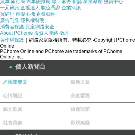
買車
旅行團
汽車險推薦
線上麻將
雜誌
星座命理
會員中心
一元簡訊
直播達人
數位憑證
企業簡訊
買網址
虛擬主機
企業郵件
廣告刊登
隱私權聲明
消費者保護
兒童網路安全
About PChome
投資人聯絡
徵才
著作權保護
｜網路家庭版權所有、轉載必究
‧Copyright PChome
Online
PChome Online and PChome are trademarks of PChome
Online Inc.
個人新聞台
快速發文
最新文章
心情雜記
美食饗宴
藝文欣賞
旅遊玩家
社會萬象
影視娛樂