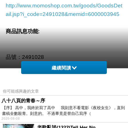
http://www.momoshop.com.tw/goods/GoodsDet
ail.jsp?i_code=2491028&memid=6000003945
商品訊息功能
:
品號：2491028
繼續閱讀
包包頂層拉鍊口 安全大加分
甜美波士頓包型
你可能感興趣的文章
手提包/側背包 全具備
八十八頁的青春～序
【序】 高中，我終於寫了高中 我刻意不看電影《夜校女生》，直到
日本必買暢銷款
書稿全數殺青。刻意的。 不過畢竟是替自己寫序（
售完就絕版囉
2026-08-08
老歌亂談(1322)Tell Her No