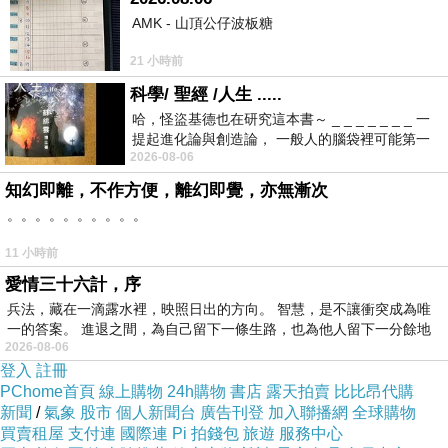
AMK - 山頂公仔波板糖
21 小時前
科學/ 聖經 /人生 .....
哈，怪盜基德也在研究這本書～ _ _ _ _ _ _ _ 一
提起進化論與創造論， 一般人的腦袋裡可能第一
2026-08-06
時間就有「 進化論很科
知幻即離，不作方便，離幻即覺，亦無漸次
。。。。。。。。。。
11 小時前
愛情三十六計，序
兵法，藏在一滴露水裡，映照日出的方向。 智慧，是不讓衝突成為唯
一的答案。 進退之間，為自己留下一條生路，也為他人留下一分餘地
2026-08-06
登入
註冊
PChome首頁
線上購物
24h購物
書店
露天拍賣
比比昂代購
新聞
/
氣象
股市
個人新聞台
廣告刊登
加入聯播網
全球購物
買賣租屋
支付連
國際連
Pi 拍錢包
旅遊
服務中心