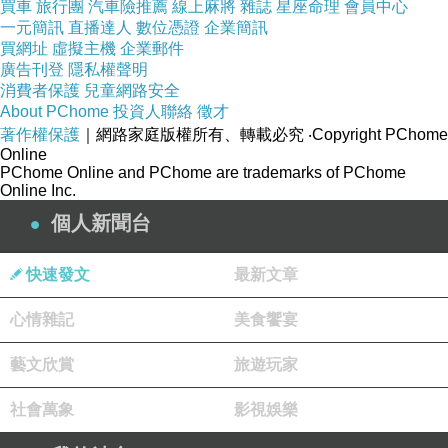
買車
旅行團
汽車險推薦
線上麻將
雜誌
星座命理
會員中心
一元簡訊
直播達人
數位憑證
企業簡訊
買網址
虛擬主機
企業郵件
廣告刊登
隱私權聲明
消費者保護
兒童網路安全
About PChome
投資人聯絡
徵才
著作權保護
｜網路家庭版權所有、轉載必究
‧Copyright PChome
Online
PChome Online and PChome are trademarks of PChome
Online Inc.
個人新聞台
快速發文
最新文章
心情雜記
美食饗宴
藝文欣賞
旅遊玩家
社會萬象
影視娛樂