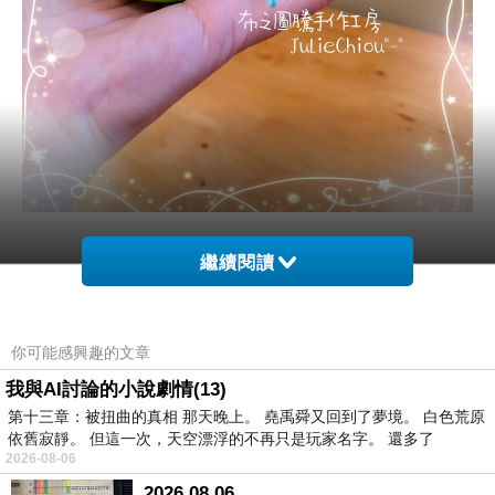
設
計
理
念
◆
◆
◆
◆
◆
繼續閱讀
新北市客家文化園區週邊有著豐富多樣的遺址古
蹟
(
例
:
三峽祖師廟、老街．．．及歷史民俗；
你可能感興趣的文章
園區內有客家意象代表著、演藝廳演出．．．
我與AI討論的小說劇情(13)
親子育樂及趣味
DIY
活動體驗等，
第十三章：被扭曲的真相 那天晚上。 堯禹舜又回到了夢境。 白色荒原
依舊寂靜。 但這一次，天空漂浮的不再只是玩家名字。 還多了
皆非常適合全家大小一起參與其中。
2026-08-06
2026.08.06