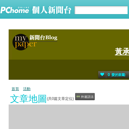
黃
0
愛的鼓勵
首頁
活動
文章地圖
外連語法
(共
0
篇文章定位)