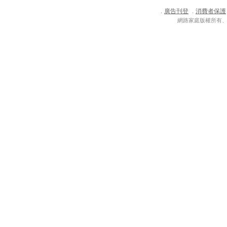
廣告刊登
消費者保護
．
．
網路家庭版權所有、轉載必究