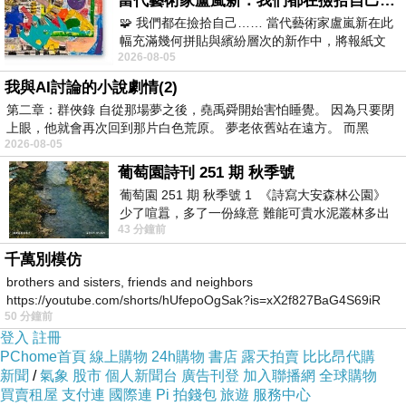
當代藝術家盧嵐新：我們都在撿拾自己，將散落的情緒與碎片，拼回生命完整的輪廓
低決策工作
🧩 我們都在撿拾自己…… 當代藝術家盧嵐新在此
幅充滿幾何拼貼與繽紛層次的新作中，將報紙文
現在亞洲已經很多：
2026-08-05
字、彩色剪紙與明亮顏料層層
送餐機器人
我與AI討論的小說劇情(2)
軌道送餐
第二章：群俠錄 自從那場夢之後，堯禹舜開始害怕睡覺。 因為只要閉
上眼，他就會再次回到那片白色荒原。 夢老依舊站在遠方。 而黑
智慧餐車
2026-08-05
未來甚至可能：
葡萄園詩刊 251 期 秋季號
桌邊
語音互動
AI
葡萄園 251 期 秋季號 1 《詩寫大安森林公園》
少了喧囂，多了一份綠意 難能可貴水泥叢林多出
自動收盤機器人
43 分鐘前
一
真人外場可能只剩：
千萬別模仿
客訴處理
brothers and sisters, friends and neighbors
https://youtube.com/shorts/hUfepoOgSak?is=xX2f827BaG4S69iR
高端服務
50 分鐘前
https
氣氛互動
登入
註冊
PChome首頁
線上購物
24h購物
書店
露天拍賣
比比昂代購
新聞
/
氣象
股市
個人新聞台
廣告刊登
加入聯播網
全球購物
飲料調製員
3.
買賣租屋
支付連
國際連
Pi 拍錢包
旅遊
服務中心