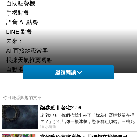
自助點餐機
手機點餐
語音
點餐
AI
點餐
LINE
未來：
直接辨識常客
AI
根據天氣推薦餐點
自動推套餐
繼續閱讀
麥當勞、速食店會最早全面化。
外場送餐員
2.
你可能感興趣的文章
尤其大型連鎖火鍋店、迴轉壽司。
柒參貳▎老宅2 / 6
因為送餐其實是：
老宅2 / 6 - 你們帶我出來了「妳為什麼把我留在裡
面？」那句話像一根冰刺，懸在群組頂端。三樓死
固定路線
10 小時前
死盯著照片裡的人。那個人確實站在
重複移動