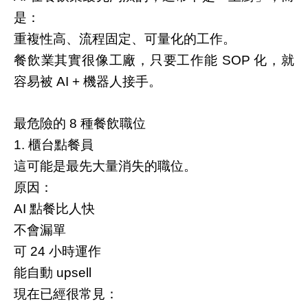
是：
重複性高、流程固定、可量化的工作。
餐飲業其實很像工廠，只要工作能
化，就
SOP
容易被
機器人接手。
AI +
最危險的
種餐飲職位
8
櫃台點餐員
1.
這可能是最先大量消失的職位。
原因：
點餐比人快
AI
不會漏單
可
小時運作
24
能自動
upsell
現在已經很常見：