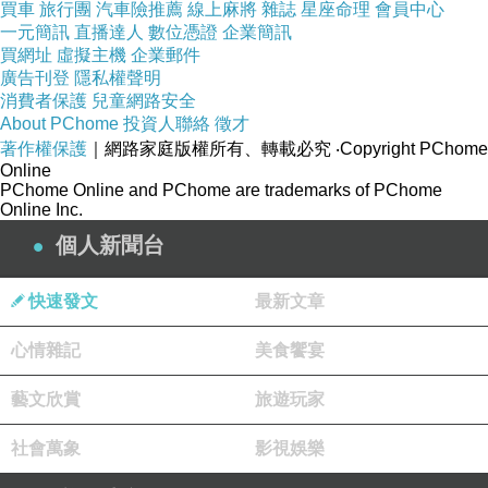
這其實非常容易自動化。
買車
旅行團
汽車險推薦
線上麻將
雜誌
星座命理
會員中心
一元簡訊
直播達人
數位憑證
企業簡訊
因為飲料：
買網址
虛擬主機
企業郵件
配方固定
廣告刊登
隱私權聲明
消費者保護
兒童網路安全
誤差容忍低
About PChome
投資人聯絡
徵才
容易量化
著作權保護
｜網路家庭版權所有、轉載必究
‧Copyright PChome
Online
飲料店已經開始出現：
AI
PChome Online and PChome are trademarks of PChome
Online Inc.
自動封膜
個人新聞台
配糖
AI
機械手搖飲
快速發文
最新文章
咖啡機器人
未來：
心情雜記
美食饗宴
一人可管理多台飲料機。
藝文欣賞
旅遊玩家
尤其連鎖飲料店會大量導入。
社會萬象
影視娛樂
炸台／煎台人員
4.